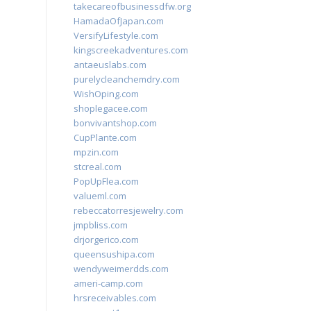
takecareofbusinessdfw.org
HamadaOfJapan.com
VersifyLifestyle.com
kingscreekadventures.com
antaeuslabs.com
purelycleanchemdry.com
WishOping.com
shoplegacee.com
bonvivantshop.com
CupPlante.com
mpzin.com
stcreal.com
PopUpFlea.com
valueml.com
rebeccatorresjewelry.com
jmpbliss.com
drjorgerico.com
queensushipa.com
wendyweimerdds.com
ameri-camp.com
hrsreceivables.com