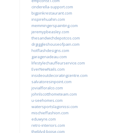
empconst1.com
cinderella-support.com
bigpinkrestaurant.com
inspirehuahin.com
memmingerspainting.com
jeremypbeasley.com
thesandwichdepotcos.com
drgiggleshouseofpain.com
hotflashdesigns.com
garagenadeau.com
lifestylechauffeurservice.com
EverNewNails.com
insideoutdecoratingcentre.com
salvatoresinpoint.com
jovialfloralco.com
johnlscotthometeam.com
u-seehomes.com
watersportslagonissi.com
mischieffashion.com
eduwyre.com
retro-interiors.com
theblvd-boise.com