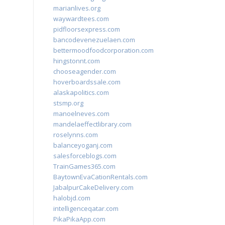
marianlives.org
waywardtees.com
pidfloorsexpress.com
bancodevenezuelaen.com
bettermoodfoodcorporation.com
hingstonnt.com
chooseagender.com
hoverboardssale.com
alaskapolitics.com
stsmp.org
manoelneves.com
mandelaeffectlibrary.com
roselynns.com
balanceyoganj.com
salesforceblogs.com
TrainGames365.com
BaytownEvaCationRentals.com
JabalpurCakeDelivery.com
halobjd.com
intelligenceqatar.com
PikaPikaApp.com