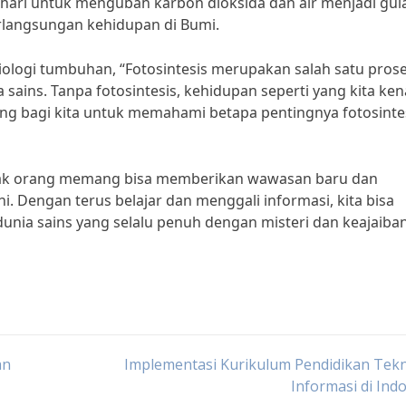
ri untuk mengubah karbon dioksida dan air menjadi gul
erlangsungan kehidupan di Bumi.
iologi tumbuhan, “Fotosintesis merupakan salah satu pros
sains. Tanpa fotosintesis, kehidupan seperti yang kita ken
ting bagi kita untuk memahami betapa pentingnya fotosinte
anyak orang memang bisa memberikan wawasan baru dan
. Dengan terus belajar dan menggali informasi, kita bisa
a sains yang selalu penuh dengan misteri dan keajaiban
an
Implementasi Kurikulum Pendidikan Tek
Informasi di Ind