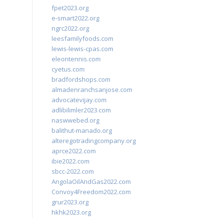
fpet2023.org
e-smart2022.org
ngrc2022.org
leesfamilyfoods.com
lewis-lewis-cpas.com
eleontennis.com
cyetus.com
bradfordshops.com
almadenranchsanjose.com
advocatevijay.com
adlibilimler2023.com
naswwebed.org
balithut-manado.org
alteregotradingcompany.org
aprce2022.com
ibie2022.com
sbcc-2022.com
AngolaOilAndGas2022.com
Convoy4Freedom2022.com
grur2023.org
hkhk2023.org