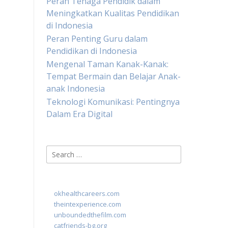
Peran Tenaga Pendidik dalam
Meningkatkan Kualitas Pendidikan
di Indonesia
Peran Penting Guru dalam
Pendidikan di Indonesia
Mengenal Taman Kanak-Kanak:
Tempat Bermain dan Belajar Anak-
anak Indonesia
Teknologi Komunikasi: Pentingnya
Dalam Era Digital
Search
for:
okhealthcareers.com
theintexperience.com
unboundedthefilm.com
catfriends-bg.org