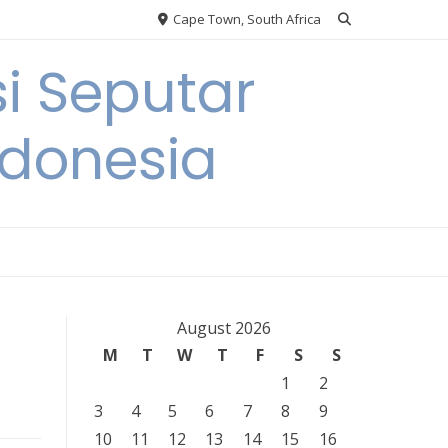
Cape Town, South Africa
i Seputar
ndonesia
August 2026
M
T
W
T
F
S
S
1
2
3
4
5
6
7
8
9
10
11
12
13
14
15
16