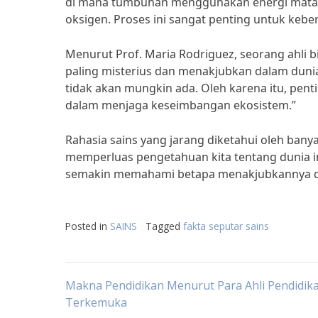
di mana tumbuhan menggunakan energi mataha
oksigen. Proses ini sangat penting untuk keb
Menurut Prof. Maria Rodriguez, seorang ahli b
paling misterius dan menakjubkan dalam dunia 
tidak akan mungkin ada. Oleh karena itu, pen
dalam menjaga keseimbangan ekosistem.”
Rahasia sains yang jarang diketahui oleh b
memperluas pengetahuan kita tentang dunia ini
semakin memahami betapa menakjubkannya duni
Posted in
SAINS
Tagged
fakta seputar sains
Post
Makna Pendidikan Menurut Para Ahli Pendidik
Terkemuka