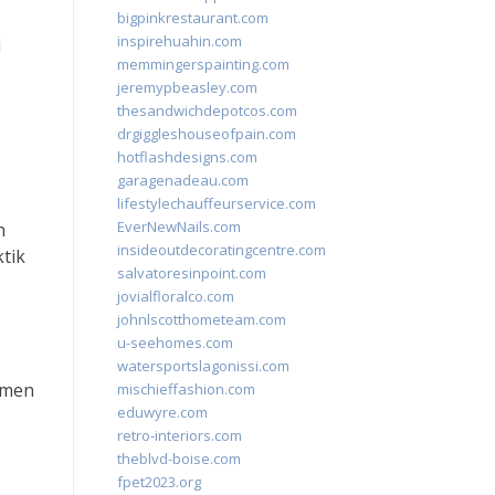
bigpinkrestaurant.com
inspirehuahin.com
i
memmingerspainting.com
jeremypbeasley.com
thesandwichdepotcos.com
drgiggleshouseofpain.com
hotflashdesigns.com
garagenadeau.com
lifestylechauffeurservice.com
EverNewNails.com
n
insideoutdecoratingcentre.com
tik
salvatoresinpoint.com
jovialfloralco.com
johnlscotthometeam.com
u-seehomes.com
watersportslagonissi.com
umen
mischieffashion.com
eduwyre.com
retro-interiors.com
theblvd-boise.com
fpet2023.org