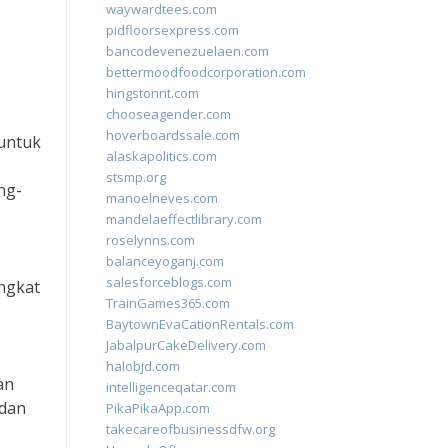
waywardtees.com
pidfloorsexpress.com
bancodevenezuelaen.com
bettermoodfoodcorporation.com
hingstonnt.com
chooseagender.com
hoverboardssale.com
 untuk
alaskapolitics.com
stsmp.org
ng-
manoelneves.com
mandelaeffectlibrary.com
roselynns.com
balanceyoganj.com
salesforceblogs.com
ngkat
TrainGames365.com
BaytownEvaCationRentals.com
JabalpurCakeDelivery.com
halobjd.com
an
intelligenceqatar.com
 dan
PikaPikaApp.com
takecareofbusinessdfw.org