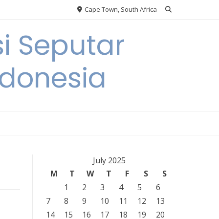
Cape Town, South Africa
i Seputar
ndonesia
July 2025
M
T
W
T
F
S
S
1
2
3
4
5
6
7
8
9
10
11
12
13
14
15
16
17
18
19
20