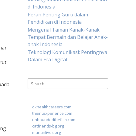
di Indonesia
Peran Penting Guru dalam
Pendidikan di Indonesia
Mengenal Taman Kanak-Kanak:
Tempat Bermain dan Belajar Anak-
anak Indonesia
anan
Teknologi Komunikasi: Pentingnya
Dalam Era Digital
rut
Search
pada
for:
okhealthcareers.com
theintexperience.com
unboundedthefilm.com
catfriends-bg.org
ong
marianlives.org