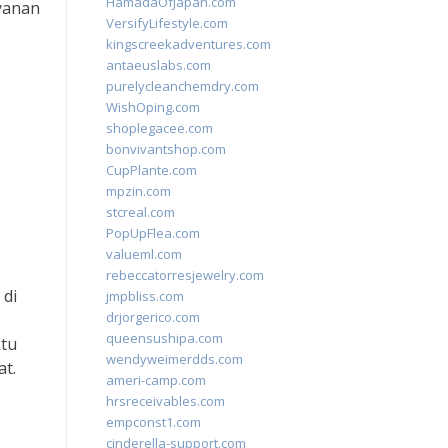
HamadaOfJapan.com
yanan
VersifyLifestyle.com
kingscreekadventures.com
antaeuslabs.com
purelycleanchemdry.com
WishOping.com
shoplegacee.com
bonvivantshop.com
CupPlante.com
mpzin.com
stcreal.com
PopUpFlea.com
valueml.com
rebeccatorresjewelry.com
 di
jmpbliss.com
drjorgerico.com
queensushipa.com
ktu
wendyweimerdds.com
at.
ameri-camp.com
hrsreceivables.com
empconst1.com
cinderella-support.com