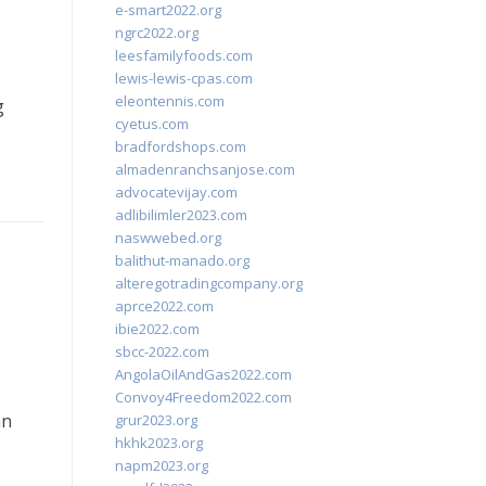
e-smart2022.org
ngrc2022.org
leesfamilyfoods.com
lewis-lewis-cpas.com
eleontennis.com
g
cyetus.com
bradfordshops.com
almadenranchsanjose.com
advocatevijay.com
adlibilimler2023.com
naswwebed.org
balithut-manado.org
alteregotradingcompany.org
aprce2022.com
ibie2022.com
sbcc-2022.com
AngolaOilAndGas2022.com
Convoy4Freedom2022.com
an
grur2023.org
hkhk2023.org
napm2023.org