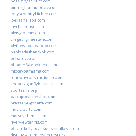
bosswingsduluth.com
birminghamautocare.com
tonyscountrykitchen.com
jbellasnailspa.com
mychaihouse.com
alvisgrooming.com
thegeorginaestate.com
blythewoodseafood.com
paolosdelibangkok.com
bobacove.com
phoone24brookfield.com
mickeybarmama.com
roadwayconstructioninc.com
shopdragonflyboutique.com
sportszilla.org
batchprovisionsbar.com
brasserie-gobette.com
musicrearte.com
morseysfarms.com
riverviewtennis.com
official-kelly-toys-squishmallows.com
displaygardenonsuncrest.org