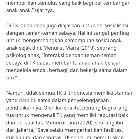
memberikan stimulus yang baik bagi perkembangan
anak-anak,” ujarnya.
Di TK, anak-anak juga diajarkan untuk bersosialisasi
dengan teman-teman sebaya. Hal ini sangat penting
untuk mengembangkan kemampuan sosial anak-
anak sejak dini. Menurut Maria (2019), seorang
psikolog anak, “Interaksi dengan teman-teman
sebaya di TK dapat membantu anak-anak belajar
mengelola emosi, berbagi, dan bekerja sama dalam
tim.”
Namun, tidak semua TK di Indonesia memiliki standar
yang
data hk
sama dalam penyelenggaraan
pendidikannya. Oleh karena itu, penting bagi orang
tua untuk mengenali TK yang memiliki reputasi baik
dan berkualitas. Menurut Lina (2020), seorang ibu
dari Jakarta, “Saya selalu memperhatikan fasilitas,
kurikulum, dan reputasi TK sebelum memutuskan