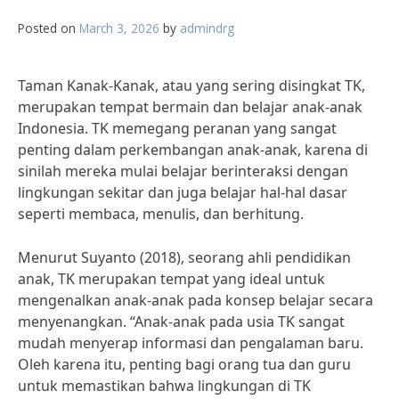
Posted on
March 3, 2026
by
admindrg
Taman Kanak-Kanak, atau yang sering disingkat TK,
merupakan tempat bermain dan belajar anak-anak
Indonesia. TK memegang peranan yang sangat
penting dalam perkembangan anak-anak, karena di
sinilah mereka mulai belajar berinteraksi dengan
lingkungan sekitar dan juga belajar hal-hal dasar
seperti membaca, menulis, dan berhitung.
Menurut Suyanto (2018), seorang ahli pendidikan
anak, TK merupakan tempat yang ideal untuk
mengenalkan anak-anak pada konsep belajar secara
menyenangkan. “Anak-anak pada usia TK sangat
mudah menyerap informasi dan pengalaman baru.
Oleh karena itu, penting bagi orang tua dan guru
untuk memastikan bahwa lingkungan di TK