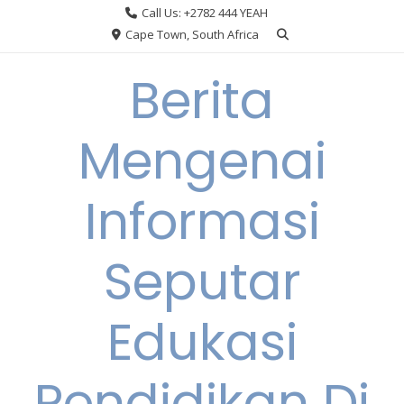
Skip
Call Us: +2782 444 YEAH
to
Cape Town, South Africa
content
Berita
Mengenai
Informasi
Seputar
Edukasi
Pendidikan Di