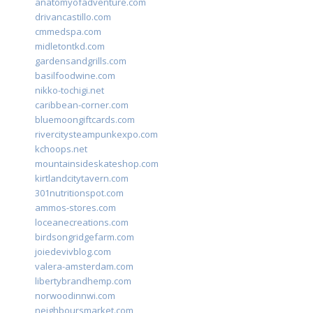
anatomyofadventure.com
drivancastillo.com
cmmedspa.com
midletontkd.com
gardensandgrills.com
basilfoodwine.com
nikko-tochigi.net
caribbean-corner.com
bluemoongiftcards.com
rivercitysteampunkexpo.com
kchoops.net
mountainsideskateshop.com
kirtlandcitytavern.com
301nutritionspot.com
ammos-stores.com
loceanecreations.com
birdsongridgefarm.com
joiedevivblog.com
valera-amsterdam.com
libertybrandhemp.com
norwoodinnwi.com
neighboursmarket.com