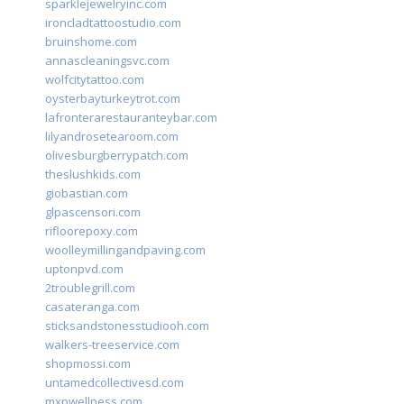
sparklejewelryinc.com
ironcladtattoostudio.com
bruinshome.com
annascleaningsvc.com
wolfcitytattoo.com
oysterbayturkeytrot.com
lafronterarestauranteybar.com
lilyandrosetearoom.com
olivesburgberrypatch.com
theslushkids.com
giobastian.com
glpascensori.com
rifloorepoxy.com
woolleymillingandpaving.com
uptonpvd.com
2troublegrill.com
casateranga.com
sticksandstonesstudiooh.com
walkers-treeservice.com
shopmossi.com
untamedcollectivesd.com
mxpwellness.com