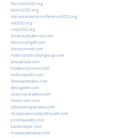
ifac-hms2022.org
taoms2022.org
iias-euromena-conference2022.org
ivd2022.org
csity2022.org
ibsarstudyabroad.com
bennusehgall.com
tsecincinnati.com
roderconstructiongroup.com
plazabatai.com
hawkscayresort.com
hellonquads.com
diarioanimales.com
decogaleri.com
unavozparadios.com
shoes-vert.com
elbotanicopanama.com
shadyoaksrockportrvpark.com
jccoinlaundry.com
kautorepair.com
marjaeswinebar.com