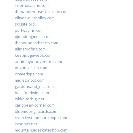
infernocanine.com
thepaperhousecollection.com
allisonwillisholley.com
solslite.org
portwayinn.com
djmaddogmusic.com
thesoundarchitects.com
allin1roofing.com
keepjudgewebb.com
anatomyofadventure.com
drivancastillo.com
cmmedspa.com
midletontkd.com
gardensandgrills.com
basilfoodwine.com
nikko-tochigi.net
caribbean-corner.com
bluemoongiftcards.com
rivercitysteampunkexpo.com
kchoops.net
mountainsideskateshop.com