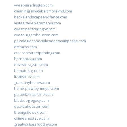
vwrepairarlington.com
cleaningservicebaltimore-md.com
beckslandscapeandfence.com
vistaaltadelveramendi.com
coastlinecateringnc.com
cuesburgershouston.com
psicologiaespecializadaencampeche.com
dmtacos.com
crescentstreetprinting.com
hornopizza.com
driveadragster.com
hematologa.com
lizaivanov.com
guesttinyhomes.com
home-plow-by-meyer.com
palatelatincuisine.com
blackdoglegacy.com
eatvivahouston.com
thebigshowok.com
chimeandstave.com
greatwallseafoodny.com