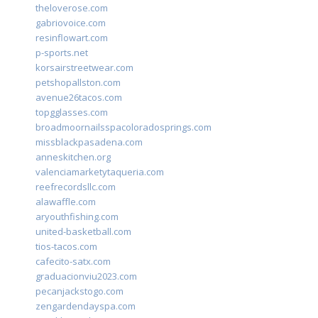
theloverose.com
gabriovoice.com
resinflowart.com
p-sports.net
korsairstreetwear.com
petshopallston.com
avenue26tacos.com
topgglasses.com
broadmoornailsspacoloradosprings.com
missblackpasadena.com
anneskitchen.org
valenciamarketytaqueria.com
reefrecordsllc.com
alawaffle.com
aryouthfishing.com
united-basketball.com
tios-tacos.com
cafecito-satx.com
graduacionviu2023.com
pecanjackstogo.com
zengardendayspa.com