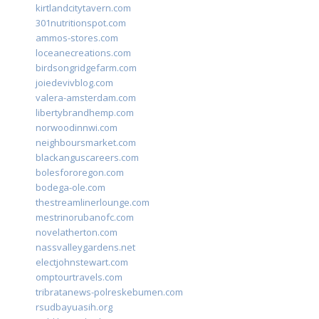
kirtlandcitytavern.com
301nutritionspot.com
ammos-stores.com
loceanecreations.com
birdsongridgefarm.com
joiedevivblog.com
valera-amsterdam.com
libertybrandhemp.com
norwoodinnwi.com
neighboursmarket.com
blackanguscareers.com
bolesfororegon.com
bodega-ole.com
thestreamlinerlounge.com
mestrinorubanofc.com
novelatherton.com
nassvalleygardens.net
electjohnstewart.com
omptourtravels.com
tribratanews-polreskebumen.com
rsudbayuasih.org