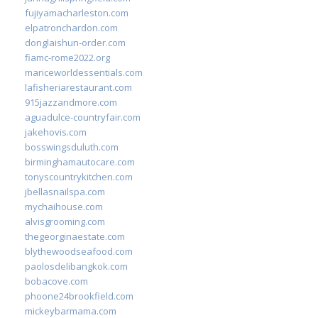
fujiyamacharleston.com
elpatronchardon.com
donglaishun-order.com
fiamc-rome2022.org
mariceworldessentials.com
lafisheriarestaurant.com
915jazzandmore.com
aguadulce-countryfair.com
jakehovis.com
bosswingsduluth.com
birminghamautocare.com
tonyscountrykitchen.com
jbellasnailspa.com
mychaihouse.com
alvisgrooming.com
thegeorginaestate.com
blythewoodseafood.com
paolosdelibangkok.com
bobacove.com
phoone24brookfield.com
mickeybarmama.com