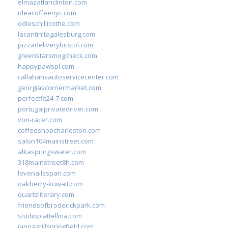
elmazatlanclinton.com
ideacoffeenyc.com
odieschillicothe.com
lacantinitagalesburg.com
pizzadeliverybristol.com
greenstarsmogcheck.com
happypawspl.com
callahansautoservicecenter.com
georgiascornermarket.com
perfectfit24-7.com
portugalprivatedriver.com
von-racer.com
coffeeshopcharleston.com
salon104mainstreet.com
alkaspringswater.com
318mainstreet8h.com
lovenailsspari.com
oakberry-kuwait.com
quartzliterary.com
friendsofbroderickpark.com
studiopiattellina.com
jannagrillspringfield.com