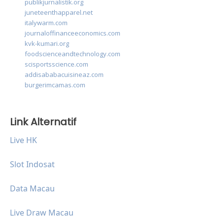
publikjurnalistik.org
juneteenthapparel.net
italywarm.com
journaloffinanceeconomics.com
kvk-kumari.org
foodscienceandtechnology.com
scisportsscience.com
addisababacuisineaz.com
burgerimcamas.com
Link Alternatif
Live HK
Slot Indosat
Data Macau
Live Draw Macau