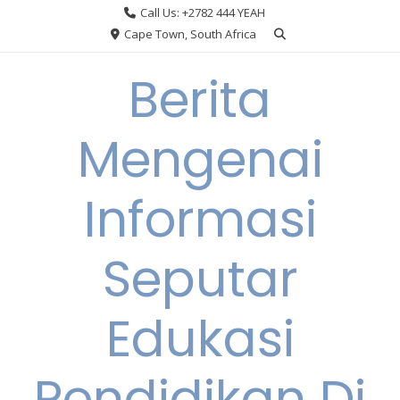
Skip
Call Us: +2782 444 YEAH
to
Cape Town, South Africa
content
Berita
Mengenai
Informasi
Seputar
Edukasi
Pendidikan Di