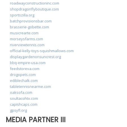
roadwayconstructioninc.com
shopdragonflyboutique.com
sportszilla.org
batchprovisionsbar.com
brasserie-gobette.com
musicrearte.com
morseysfarms.com
riverviewtennis.com
official-kelly-toys-squishmallows.com
displaygardenonsuncrest.org
bbq-empire-usa.com
feedstoreva.com
drogopets.com
ediblechalk.com
tabletennisnearme.com
oaksofa.com
soultacohtx.com
capishcaps.com
gpsyfl.org
MEDIA PARTNER III