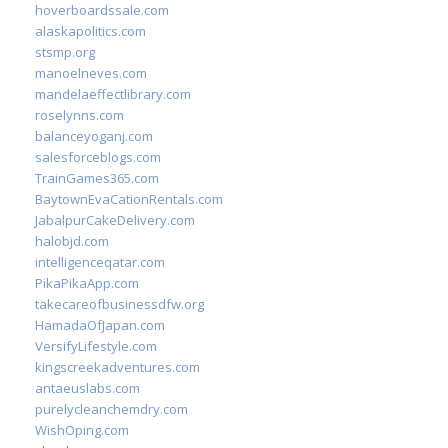
hoverboardssale.com
alaskapolitics.com
stsmp.org
manoelneves.com
mandelaeffectlibrary.com
roselynns.com
balanceyoganj.com
salesforceblogs.com
TrainGames365.com
BaytownEvaCationRentals.com
JabalpurCakeDelivery.com
halobjd.com
intelligenceqatar.com
PikaPikaApp.com
takecareofbusinessdfw.org
HamadaOfJapan.com
VersifyLifestyle.com
kingscreekadventures.com
antaeuslabs.com
purelycleanchemdry.com
WishOping.com