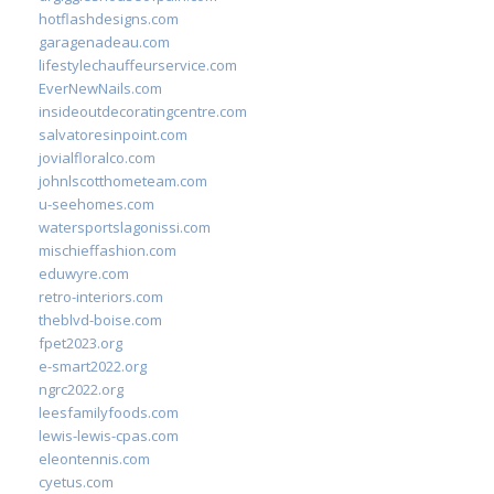
hotflashdesigns.com
garagenadeau.com
lifestylechauffeurservice.com
EverNewNails.com
insideoutdecoratingcentre.com
salvatoresinpoint.com
jovialfloralco.com
johnlscotthometeam.com
u-seehomes.com
watersportslagonissi.com
mischieffashion.com
eduwyre.com
retro-interiors.com
theblvd-boise.com
fpet2023.org
e-smart2022.org
ngrc2022.org
leesfamilyfoods.com
lewis-lewis-cpas.com
eleontennis.com
cyetus.com