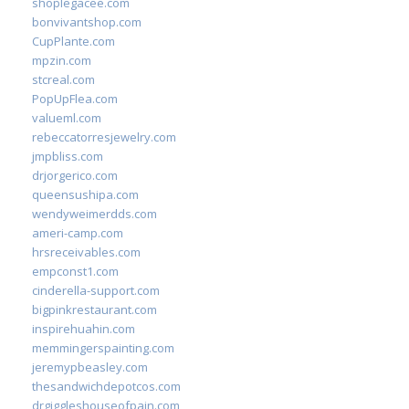
shoplegacee.com
bonvivantshop.com
CupPlante.com
mpzin.com
stcreal.com
PopUpFlea.com
valueml.com
rebeccatorresjewelry.com
jmpbliss.com
drjorgerico.com
queensushipa.com
wendyweimerdds.com
ameri-camp.com
hrsreceivables.com
empconst1.com
cinderella-support.com
bigpinkrestaurant.com
inspirehuahin.com
memmingerspainting.com
jeremypbeasley.com
thesandwichdepotcos.com
drgiggleshouseofpain.com