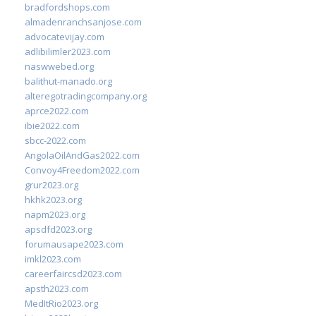
bradfordshops.com
almadenranchsanjose.com
advocatevijay.com
adlibilimler2023.com
naswwebed.org
balithut-manado.org
alteregotradingcompany.org
aprce2022.com
ibie2022.com
sbcc-2022.com
AngolaOilAndGas2022.com
Convoy4Freedom2022.com
grur2023.org
hkhk2023.org
napm2023.org
apsdfd2023.org
forumausape2023.com
imkl2023.com
careerfaircsd2023.com
apsth2023.com
MedItRio2023.org