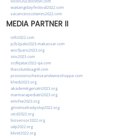
lcicon2023boston.com
waitangidayfestival2022.com
vacancesscolaires2022.com
MEDIA PARTNER II
isth2022.com
p2b2pabi2023-makassar.com
wocfparis2023.org
sinc2023.com
scdlqatar2022-qa.com
thecolumbiagrill.com
provisionscheeseandwineshoppe.com
khedi2023.org
akademikgeriatri2023.org
marmarapediatri2023.org
emchie2023.org
girisimselradyoloji2022.org
utcd2022.org
biosensor2022.org
ialp2022.org
klivet2022.org