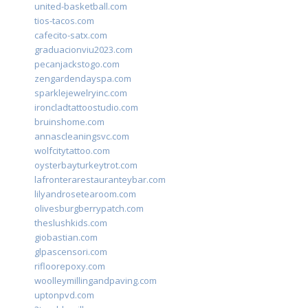
united-basketball.com
tios-tacos.com
cafecito-satx.com
graduacionviu2023.com
pecanjackstogo.com
zengardendayspa.com
sparklejewelryinc.com
ironcladtattoostudio.com
bruinshome.com
annascleaningsvc.com
wolfcitytattoo.com
oysterbayturkeytrot.com
lafronterarestauranteybar.com
lilyandrosetearoom.com
olivesburgberrypatch.com
theslushkids.com
giobastian.com
glpascensori.com
rifloorepoxy.com
woolleymillingandpaving.com
uptonpvd.com