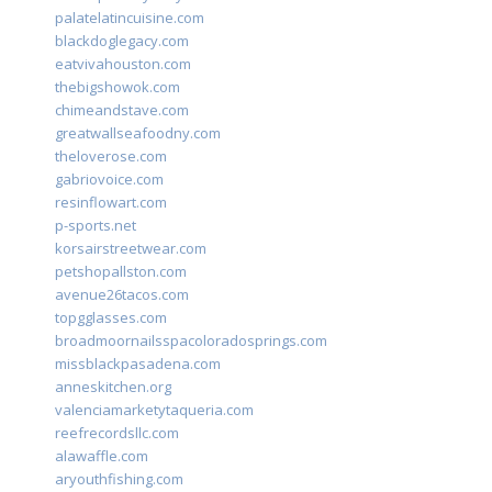
palatelatincuisine.com
blackdoglegacy.com
eatvivahouston.com
thebigshowok.com
chimeandstave.com
greatwallseafoodny.com
theloverose.com
gabriovoice.com
resinflowart.com
p-sports.net
korsairstreetwear.com
petshopallston.com
avenue26tacos.com
topgglasses.com
broadmoornailsspacoloradosprings.com
missblackpasadena.com
anneskitchen.org
valenciamarketytaqueria.com
reefrecordsllc.com
alawaffle.com
aryouthfishing.com