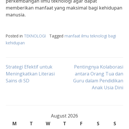
perkembangan ilmu teknologi agar dapat
memberikan manfaat yang maksimal bagi kehidupan
manusia.
Posted in
TEKNOLOGI
Tagged
manfaat ilmu teknologi bagi
kehidupan
Post
Strategi Efektif untuk
Pentingnya Kolaborasi
Meningkatkan Literasi
antara Orang Tua dan
Sains di SD
Guru dalam Pendidikan
navigation
Anak Usia Dini
August 2026
M
T
W
T
F
S
S