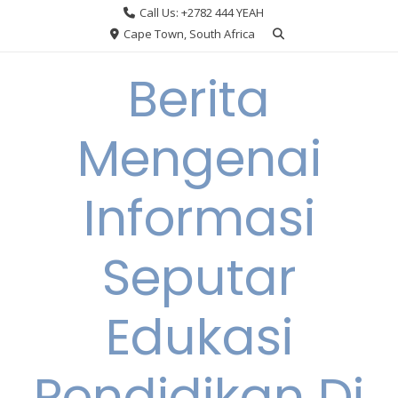
Skip
Call Us: +2782 444 YEAH
to
Cape Town, South Africa
content
Berita
Mengenai
Informasi
Seputar
Edukasi
Pendidikan Di