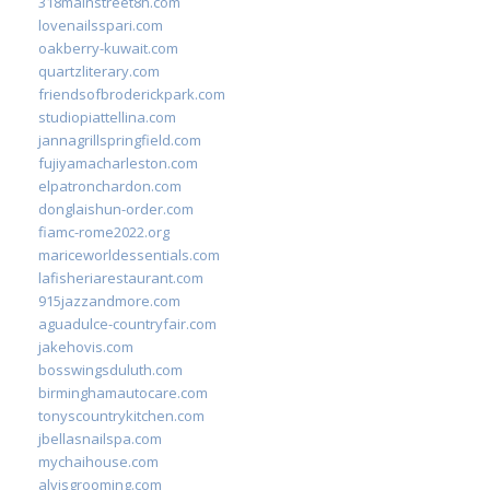
318mainstreet8h.com
lovenailsspari.com
oakberry-kuwait.com
quartzliterary.com
friendsofbroderickpark.com
studiopiattellina.com
jannagrillspringfield.com
fujiyamacharleston.com
elpatronchardon.com
donglaishun-order.com
fiamc-rome2022.org
mariceworldessentials.com
lafisheriarestaurant.com
915jazzandmore.com
aguadulce-countryfair.com
jakehovis.com
bosswingsduluth.com
birminghamautocare.com
tonyscountrykitchen.com
jbellasnailspa.com
mychaihouse.com
alvisgrooming.com