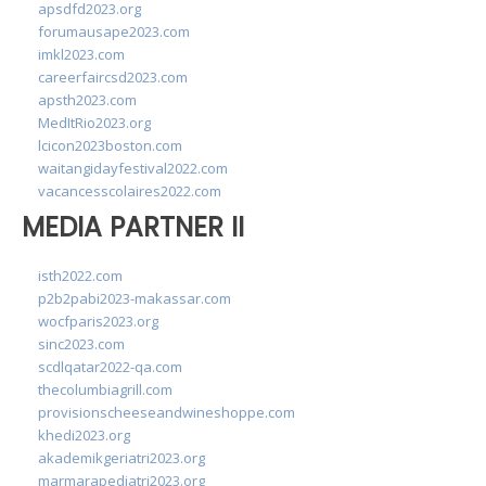
apsdfd2023.org
forumausape2023.com
imkl2023.com
careerfaircsd2023.com
apsth2023.com
MedItRio2023.org
lcicon2023boston.com
waitangidayfestival2022.com
vacancesscolaires2022.com
MEDIA PARTNER II
isth2022.com
p2b2pabi2023-makassar.com
wocfparis2023.org
sinc2023.com
scdlqatar2022-qa.com
thecolumbiagrill.com
provisionscheeseandwineshoppe.com
khedi2023.org
akademikgeriatri2023.org
marmarapediatri2023.org