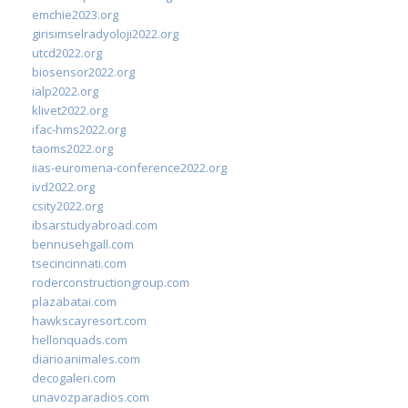
emchie2023.org
girisimselradyoloji2022.org
utcd2022.org
biosensor2022.org
ialp2022.org
klivet2022.org
ifac-hms2022.org
taoms2022.org
iias-euromena-conference2022.org
ivd2022.org
csity2022.org
ibsarstudyabroad.com
bennusehgall.com
tsecincinnati.com
roderconstructiongroup.com
plazabatai.com
hawkscayresort.com
hellonquads.com
diarioanimales.com
decogaleri.com
unavozparadios.com