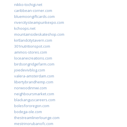
nikko-tochigi.net
caribbean-corner.com
bluemoongiftcards.com
rivercitysteampunkexpo.com
kchoops.net
mountainsideskateshop.com
kirtlandcitytavern.com
301nutritionspot.com
ammos-stores.com
loceanecreations.com
birdsongridgefarm.com
joiedevivblog.com
valera-amsterdam.com
libertybrandhemp.com
norwoodinnwi.com
neighboursmarket.com
blackanguscareers.com
bolesfororegon.com
bodega-ole.com
thestreamlinerlounge.com
mestrinorubanofc.com