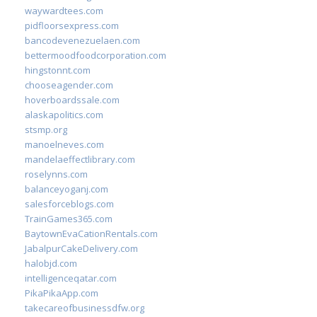
waywardtees.com
pidfloorsexpress.com
bancodevenezuelaen.com
bettermoodfoodcorporation.com
hingstonnt.com
chooseagender.com
hoverboardssale.com
alaskapolitics.com
stsmp.org
manoelneves.com
mandelaeffectlibrary.com
roselynns.com
balanceyoganj.com
salesforceblogs.com
TrainGames365.com
BaytownEvaCationRentals.com
JabalpurCakeDelivery.com
halobjd.com
intelligenceqatar.com
PikaPikaApp.com
takecareofbusinessdfw.org