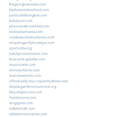
thegeorginaestate.com
blythewoodseafood.com
paolosdelibangkok.com
bobacove.com
phoone24brookfield.com
mickeybarmama.com
roadwayconstructioninc.com
shopdragonflyboutique.com
sportszilla.org
batchprovisionsbar.com
brasserie-gobette.com
musicrearte.com
morseysfarms.com
riverviewtennis.com
official-kelly-toys-squishmallows.com
displaygardenonsuncrest.org
bbq-empire-usa.com
feedstoreva.com
drogopets.com
ediblechalk.com
tabletennisnearme.com