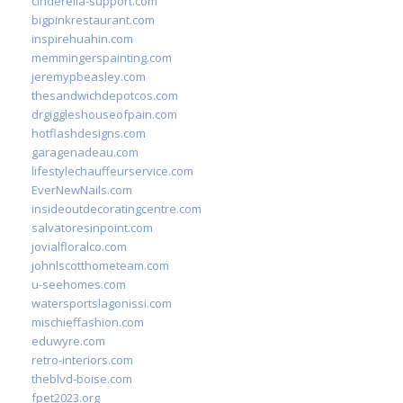
cinderella-support.com
bigpinkrestaurant.com
inspirehuahin.com
memmingerspainting.com
jeremypbeasley.com
thesandwichdepotcos.com
drgiggleshouseofpain.com
hotflashdesigns.com
garagenadeau.com
lifestylechauffeurservice.com
EverNewNails.com
insideoutdecoratingcentre.com
salvatoresinpoint.com
jovialfloralco.com
johnlscotthometeam.com
u-seehomes.com
watersportslagonissi.com
mischieffashion.com
eduwyre.com
retro-interiors.com
theblvd-boise.com
fpet2023.org