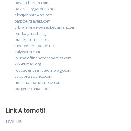
novelatherton.com
nassvalleygardens.net
electjohnstewart.com
omptourtravels.com
tribratanews-polreskebumen.com
rsudbayuasih.org
publikjurnalistik.org
juneteenthapparel.net
italywarm.com
journaloffinanceeconomics.com
kvk-kumari.org
foodscienceandtechnology.com
scisportsscience.com
addisababacuisineaz.com
burgerimcamas.com
Link Alternatif
Live HK