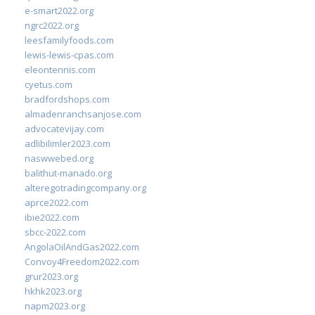
e-smart2022.org
ngrc2022.org
leesfamilyfoods.com
lewis-lewis-cpas.com
eleontennis.com
cyetus.com
bradfordshops.com
almadenranchsanjose.com
advocatevijay.com
adlibilimler2023.com
naswwebed.org
balithut-manado.org
alteregotradingcompany.org
aprce2022.com
ibie2022.com
sbcc-2022.com
AngolaOilAndGas2022.com
Convoy4Freedom2022.com
grur2023.org
hkhk2023.org
napm2023.org