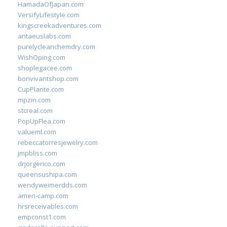
HamadaOfJapan.com
VersifyLifestyle.com
kingscreekadventures.com
antaeuslabs.com
purelycleanchemdry.com
WishOping.com
shoplegacee.com
bonvivantshop.com
CupPlante.com
mpzin.com
stcreal.com
PopUpFlea.com
valueml.com
rebeccatorresjewelry.com
jmpbliss.com
drjorgerico.com
queensushipa.com
wendyweimerdds.com
ameri-camp.com
hrsreceivables.com
empconst1.com