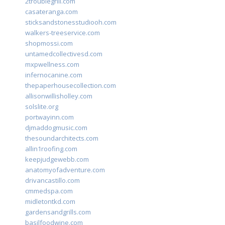
2troublegrill.com
casateranga.com
sticksandstonesstudiooh.com
walkers-treeservice.com
shopmossi.com
untamedcollectivesd.com
mxpwellness.com
infernocanine.com
thepaperhousecollection.com
allisonwillisholley.com
solslite.org
portwayinn.com
djmaddogmusic.com
thesoundarchitects.com
allin1roofing.com
keepjudgewebb.com
anatomyofadventure.com
drivancastillo.com
cmmedspa.com
midletontkd.com
gardensandgrills.com
basilfoodwine.com