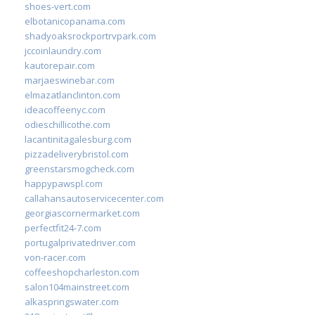
shoes-vert.com
elbotanicopanama.com
shadyoaksrockportrvpark.com
jccoinlaundry.com
kautorepair.com
marjaeswinebar.com
elmazatlanclinton.com
ideacoffeenyc.com
odieschillicothe.com
lacantinitagalesburg.com
pizzadeliverybristol.com
greenstarsmogcheck.com
happypawspl.com
callahansautoservicecenter.com
georgiascornermarket.com
perfectfit24-7.com
portugalprivatedriver.com
von-racer.com
coffeeshopcharleston.com
salon104mainstreet.com
alkaspringswater.com