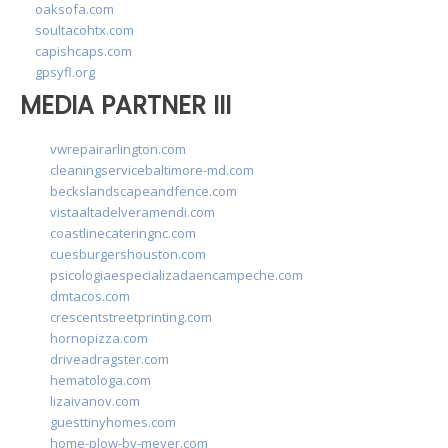
oaksofa.com
soultacohtx.com
capishcaps.com
gpsyfl.org
MEDIA PARTNER III
vwrepairarlington.com
cleaningservicebaltimore-md.com
beckslandscapeandfence.com
vistaaltadelveramendi.com
coastlinecateringnc.com
cuesburgershouston.com
psicologiaespecializadaencampeche.com
dmtacos.com
crescentstreetprinting.com
hornopizza.com
driveadragster.com
hematologa.com
lizaivanov.com
guesttinyhomes.com
home-plow-by-meyer.com