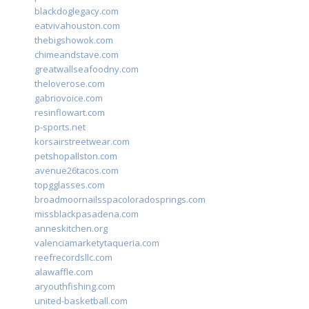
blackdoglegacy.com
eatvivahouston.com
thebigshowok.com
chimeandstave.com
greatwallseafoodny.com
theloverose.com
gabriovoice.com
resinflowart.com
p-sports.net
korsairstreetwear.com
petshopallston.com
avenue26tacos.com
topgglasses.com
broadmoornailsspacoloradosprings.com
missblackpasadena.com
anneskitchen.org
valenciamarketytaqueria.com
reefrecordsllc.com
alawaffle.com
aryouthfishing.com
united-basketball.com