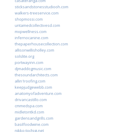
casateranga.com
sticksandstonesstudiooh.com
walkers-treeservice.com
shopmossi.com
untamedcollectivesd.com
mxpwellness.com
infernocanine.com
thepaperhousecollection.com
allisonwillisholley.com
solslite.org
portwayinn.com
djmaddogmusic.com
thesoundarchitects.com
allin1roofing.com
keepjudgewebb.com
anatomyofadventure.com
drivancastillo.com
cmmedspa.com
midletontkd.com
gardensandgrills.com
basilfoodwine.com
nikko-tochigi.net