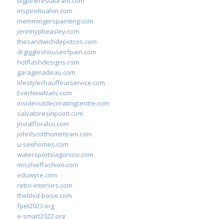
bigpinkrestaurant.com
inspirehuahin.com
memmingerspainting.com
jeremypbeasley.com
thesandwichdepotcos.com
drgiggleshouseofpain.com
hotflashdesigns.com
garagenadeau.com
lifestylechauffeurservice.com
EverNewNails.com
insideoutdecoratingcentre.com
salvatoresinpoint.com
jovialfloralco.com
johnlscotthometeam.com
u-seehomes.com
watersportslagonissi.com
mischieffashion.com
eduwyre.com
retro-interiors.com
theblvd-boise.com
fpet2023.org
e-smart2022.org