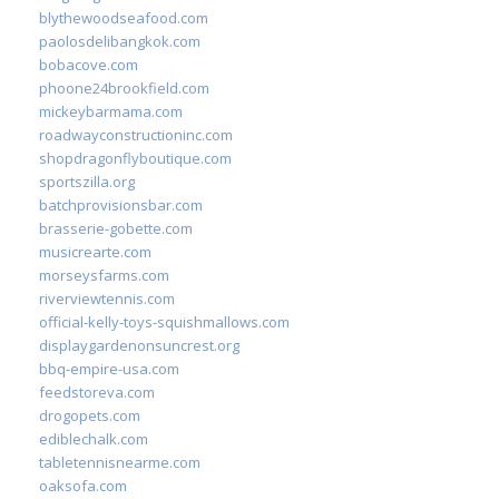
blythewoodseafood.com
paolosdelibangkok.com
bobacove.com
phoone24brookfield.com
mickeybarmama.com
roadwayconstructioninc.com
shopdragonflyboutique.com
sportszilla.org
batchprovisionsbar.com
brasserie-gobette.com
musicrearte.com
morseysfarms.com
riverviewtennis.com
official-kelly-toys-squishmallows.com
displaygardenonsuncrest.org
bbq-empire-usa.com
feedstoreva.com
drogopets.com
ediblechalk.com
tabletennisnearme.com
oaksofa.com