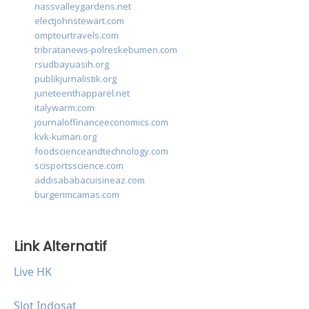
nassvalleygardens.net
electjohnstewart.com
omptourtravels.com
tribratanews-polreskebumen.com
rsudbayuasih.org
publikjurnalistik.org
juneteenthapparel.net
italywarm.com
journaloffinanceeconomics.com
kvk-kumari.org
foodscienceandtechnology.com
scisportsscience.com
addisababacuisineaz.com
burgerimcamas.com
Link Alternatif
Live HK
Slot Indosat