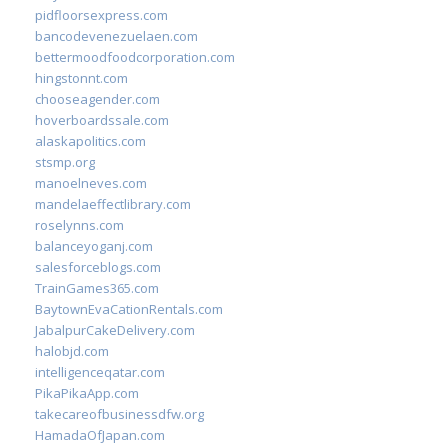
pidfloorsexpress.com
bancodevenezuelaen.com
bettermoodfoodcorporation.com
hingstonnt.com
chooseagender.com
hoverboardssale.com
alaskapolitics.com
stsmp.org
manoelneves.com
mandelaeffectlibrary.com
roselynns.com
balanceyoganj.com
salesforceblogs.com
TrainGames365.com
BaytownEvaCationRentals.com
JabalpurCakeDelivery.com
halobjd.com
intelligenceqatar.com
PikaPikaApp.com
takecareofbusinessdfw.org
HamadaOfJapan.com