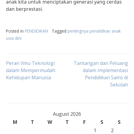
anak kita untuk menciptakan generasi yang cerdas
dan berprestasi.
Posted in
PENDIDIKAN
Tagged
pentingnya pendidikan anak
usia dini
Post
Peran Ilmu Teknologi
Tantangan dan Peluang
dalam Mempermudah
dalam Implementasi
Kehidupan Manusia
Pendidikan Sains di
navigation
Sekolah
August 2026
M
T
W
T
F
S
S
1
2