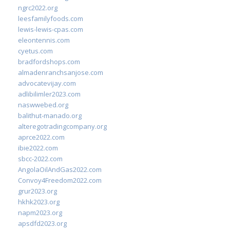
ngrc2022.org
leesfamilyfoods.com
lewis-lewis-cpas.com
eleontennis.com
cyetus.com
bradfordshops.com
almadenranchsanjose.com
advocatevijay.com
adlibilimler2023.com
naswwebed.org
balithut-manado.org
alteregotradingcompany.org
aprce2022.com
ibie2022.com
sbcc-2022.com
AngolaOilAndGas2022.com
Convoy4Freedom2022.com
grur2023.org
hkhk2023.org
napm2023.org
apsdfd2023.org