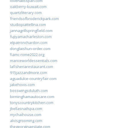
lovenailsspari.com
oakberry-kuwait.com
quartzliterary.com
friendsofbroderickpark.com
studiopiattellina.com
jannagrillspringfield.com
fujiyamacharleston.com
elpatronchardon.com
donglaishun-order.com
fiamc-rome2022.org
mariceworldessentials.com
lafisheriarestaurant.com
915jazzandmore.com
aguadulce-countryfair.com
jakehovis.com
bosswingsduluth.com
birminghamautocare.com
tonyscountrykitchen.com
jbellasnailspa.com
mychaihouse.com
alvisgrooming.com
thegeorginaestate.com