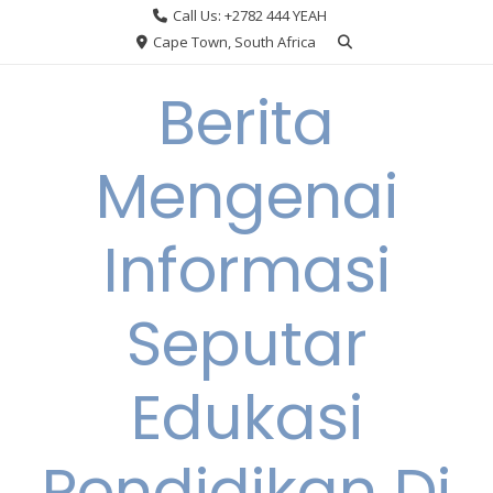
Skip
Call Us: +2782 444 YEAH
to
Cape Town, South Africa
content
Berita
Mengenai
Informasi
Seputar
Edukasi
Pendidikan Di