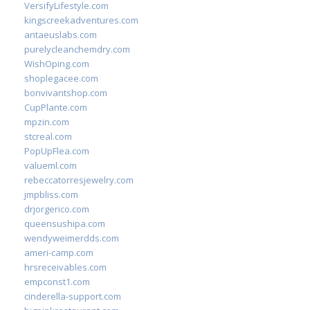
VersifyLifestyle.com
kingscreekadventures.com
antaeuslabs.com
purelycleanchemdry.com
WishOping.com
shoplegacee.com
bonvivantshop.com
CupPlante.com
mpzin.com
stcreal.com
PopUpFlea.com
valueml.com
rebeccatorresjewelry.com
jmpbliss.com
drjorgerico.com
queensushipa.com
wendyweimerdds.com
ameri-camp.com
hrsreceivables.com
empconst1.com
cinderella-support.com