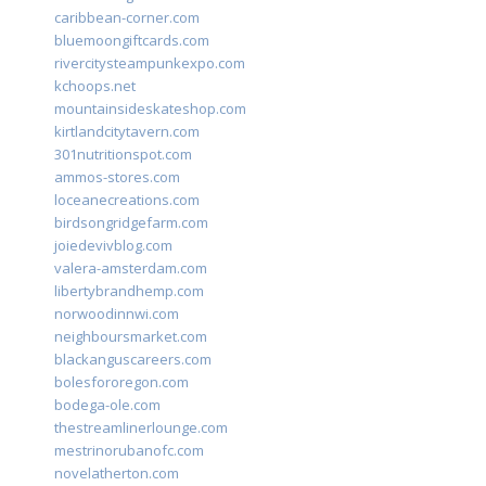
caribbean-corner.com
bluemoongiftcards.com
rivercitysteampunkexpo.com
kchoops.net
mountainsideskateshop.com
kirtlandcitytavern.com
301nutritionspot.com
ammos-stores.com
loceanecreations.com
birdsongridgefarm.com
joiedevivblog.com
valera-amsterdam.com
libertybrandhemp.com
norwoodinnwi.com
neighboursmarket.com
blackanguscareers.com
bolesfororegon.com
bodega-ole.com
thestreamlinerlounge.com
mestrinorubanofc.com
novelatherton.com