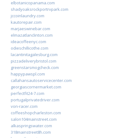
elbotanicopanama.com
shadyoaksrockportrvpark.com
jccoinlaundry.com
kautorepair.com
marjaeswinebar.com
elmazatlanclinton.com
ideacoffeenyc.com
odieschillicothe.com
lacantinitagalesburg.com
pizzadeliverybristol.com
greenstarsmogcheck.com
happypawspl.com
callahansautoservicecenter.com
georgiascornermarket.com
perfectfit24-7.com
portugalprivatedriver.com
von-racer.com
coffeeshopcharleston.com
salon104mainstreet.com
alkaspringswater.com
318mainstreet8h.com