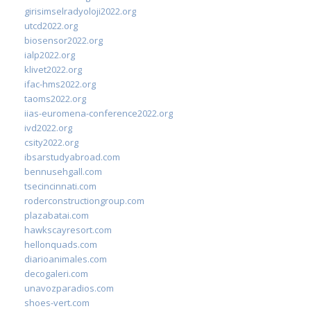
girisimselradyoloji2022.org
utcd2022.org
biosensor2022.org
ialp2022.org
klivet2022.org
ifac-hms2022.org
taoms2022.org
iias-euromena-conference2022.org
ivd2022.org
csity2022.org
ibsarstudyabroad.com
bennusehgall.com
tsecincinnati.com
roderconstructiongroup.com
plazabatai.com
hawkscayresort.com
hellonquads.com
diarioanimales.com
decogaleri.com
unavozparadios.com
shoes-vert.com