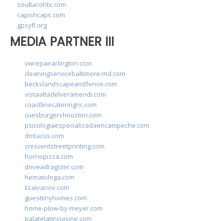
soultacohtx.com
capishcaps.com
gpsyfl.org
MEDIA PARTNER III
vwrepairarlington.com
cleaningservicebaltimore-md.com
beckslandscapeandfence.com
vistaaltadelveramendi.com
coastlinecateringnc.com
cuesburgershouston.com
psicologiaespecializadaencampeche.com
dmtacos.com
crescentstreetprinting.com
hornopizza.com
driveadragster.com
hematologa.com
lizaivanov.com
guesttinyhomes.com
home-plow-by-meyer.com
palatelatincuisine.com