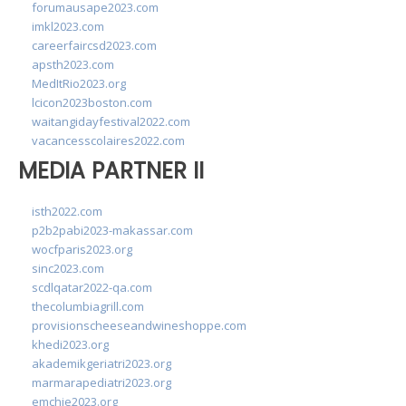
forumausape2023.com
imkl2023.com
careerfaircsd2023.com
apsth2023.com
MedItRio2023.org
lcicon2023boston.com
waitangidayfestival2022.com
vacancesscolaires2022.com
MEDIA PARTNER II
isth2022.com
p2b2pabi2023-makassar.com
wocfparis2023.org
sinc2023.com
scdlqatar2022-qa.com
thecolumbiagrill.com
provisionscheeseandwineshoppe.com
khedi2023.org
akademikgeriatri2023.org
marmarapediatri2023.org
emchie2023.org