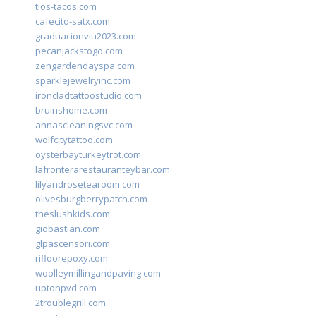
tios-tacos.com
cafecito-satx.com
graduacionviu2023.com
pecanjackstogo.com
zengardendayspa.com
sparklejewelryinc.com
ironcladtattoostudio.com
bruinshome.com
annascleaningsvc.com
wolfcitytattoo.com
oysterbayturkeytrot.com
lafronterarestauranteybar.com
lilyandrosetearoom.com
olivesburgberrypatch.com
theslushkids.com
giobastian.com
glpascensori.com
rifloorepoxy.com
woolleymillingandpaving.com
uptonpvd.com
2troublegrill.com