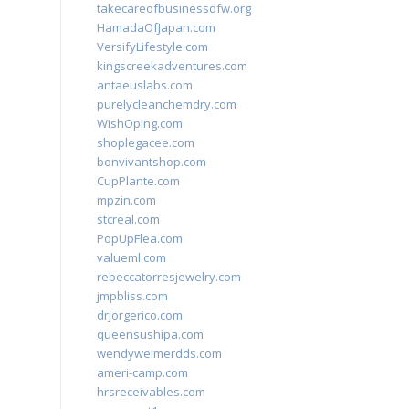
takecareofbusinessdfw.org
HamadaOfJapan.com
VersifyLifestyle.com
kingscreekadventures.com
antaeuslabs.com
purelycleanchemdry.com
WishOping.com
shoplegacee.com
bonvivantshop.com
CupPlante.com
mpzin.com
stcreal.com
PopUpFlea.com
valueml.com
rebeccatorresjewelry.com
jmpbliss.com
drjorgerico.com
queensushipa.com
wendyweimerdds.com
ameri-camp.com
hrsreceivables.com