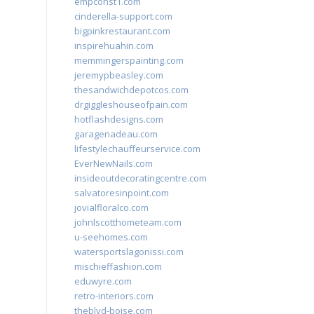
empconst1.com
cinderella-support.com
bigpinkrestaurant.com
inspirehuahin.com
memmingerspainting.com
jeremypbeasley.com
thesandwichdepotcos.com
drgiggleshouseofpain.com
hotflashdesigns.com
garagenadeau.com
lifestylechauffeurservice.com
EverNewNails.com
insideoutdecoratingcentre.com
salvatoresinpoint.com
jovialfloralco.com
johnlscotthometeam.com
u-seehomes.com
watersportslagonissi.com
mischieffashion.com
eduwyre.com
retro-interiors.com
theblvd-boise.com