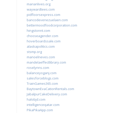
marianlives.org
waywardtees.com
pidfloorsexpress.com
bancodevenezuelaen.com
bettermoodfoodcorporation.com
hingstonnt.com
chooseagender.com
hoverboardssale.com
alaskapolitics.com
stsmp.org
manoelneves.com
mandelaeffectlibrary.com
roselynns.com
balanceyoganj.com
salesforceblogs.com
TrainGames365.com
BaytownEvaCationRentals.com
JabalpurCakeDelivery.com
halobjd.com
intelligenceqatar.com
PikaPikaApp.com