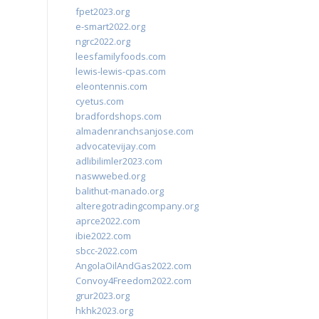
fpet2023.org
e-smart2022.org
ngrc2022.org
leesfamilyfoods.com
lewis-lewis-cpas.com
eleontennis.com
cyetus.com
bradfordshops.com
almadenranchsanjose.com
advocatevijay.com
adlibilimler2023.com
naswwebed.org
balithut-manado.org
alteregotradingcompany.org
aprce2022.com
ibie2022.com
sbcc-2022.com
AngolaOilAndGas2022.com
Convoy4Freedom2022.com
grur2023.org
hkhk2023.org