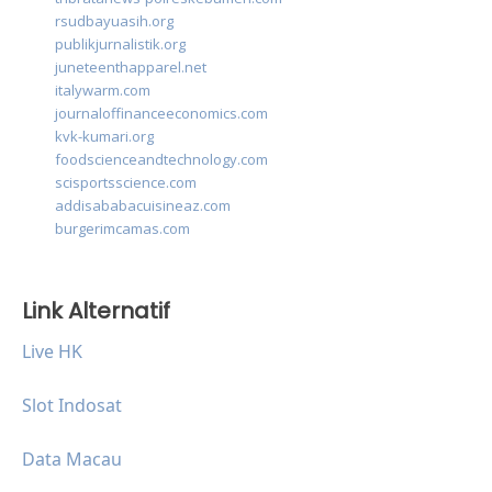
rsudbayuasih.org
publikjurnalistik.org
juneteenthapparel.net
italywarm.com
journaloffinanceeconomics.com
kvk-kumari.org
foodscienceandtechnology.com
scisportsscience.com
addisababacuisineaz.com
burgerimcamas.com
Link Alternatif
Live HK
Slot Indosat
Data Macau