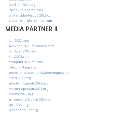
MedItRio2023.org
lcicon2023boston.com
waitangidayfestival2022.com
vacancesscolaires2022.com
MEDIA PARTNER II
isth2022.com
p2b2pabi2023-makassar.com
wocfparis2023.org
sinc2023.com
scdlqatar2022-qa.com
thecolumbiagrill.com
provisionscheeseandwineshoppe.com
khedi2023.org
akademikgeriatri2023.org
marmarapediatri2023.org
emchie2023.org
girisimselradyoloji2022.org
utcd2022.org
biosensor2022.org