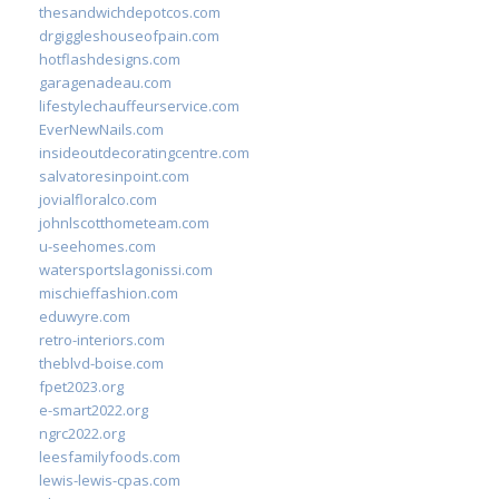
thesandwichdepotcos.com
drgiggleshouseofpain.com
hotflashdesigns.com
garagenadeau.com
lifestylechauffeurservice.com
EverNewNails.com
insideoutdecoratingcentre.com
salvatoresinpoint.com
jovialfloralco.com
johnlscotthometeam.com
u-seehomes.com
watersportslagonissi.com
mischieffashion.com
eduwyre.com
retro-interiors.com
theblvd-boise.com
fpet2023.org
e-smart2022.org
ngrc2022.org
leesfamilyfoods.com
lewis-lewis-cpas.com