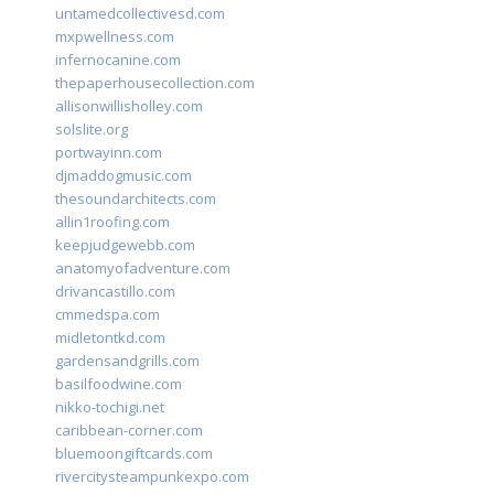
untamedcollectivesd.com
mxpwellness.com
infernocanine.com
thepaperhousecollection.com
allisonwillisholley.com
solslite.org
portwayinn.com
djmaddogmusic.com
thesoundarchitects.com
allin1roofing.com
keepjudgewebb.com
anatomyofadventure.com
drivancastillo.com
cmmedspa.com
midletontkd.com
gardensandgrills.com
basilfoodwine.com
nikko-tochigi.net
caribbean-corner.com
bluemoongiftcards.com
rivercitysteampunkexpo.com