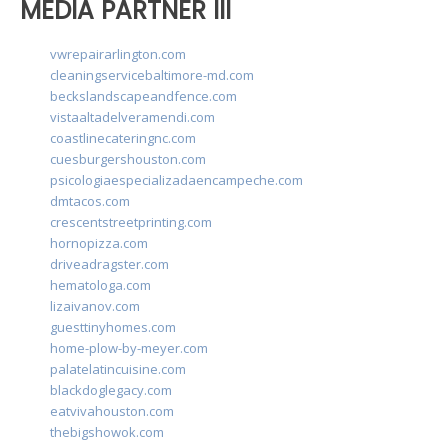
MEDIA PARTNER III
vwrepairarlington.com
cleaningservicebaltimore-md.com
beckslandscapeandfence.com
vistaaltadelveramendi.com
coastlinecateringnc.com
cuesburgershouston.com
psicologiaespecializadaencampeche.com
dmtacos.com
crescentstreetprinting.com
hornopizza.com
driveadragster.com
hematologa.com
lizaivanov.com
guesttinyhomes.com
home-plow-by-meyer.com
palatelatincuisine.com
blackdoglegacy.com
eatvivahouston.com
thebigshowok.com