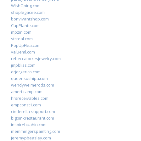
WishOping.com
shoplegacee.com
bonvivantshop.com
CupPlante.com
mpzin.com
stcreal.com
PopUpFlea.com
valueml.com
rebeccatorresjewelry.com
jmpbliss.com
drjorgerico.com
queensushipa.com
wendyweimerdds.com
ameri-camp.com
hrsreceivables.com
empconst1.com
cinderella-support.com
bigpinkrestaurant.com
inspirehuahin.com
memmingerspainting.com
jeremypbeasley.com