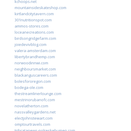
kchoops.net
mountainsideskateshop.com
kirtlandcitytavern.com
301nutritionspot.com
ammos-stores.com
loceanecreations.com
birdsongridgefarm.com
joiedevivblog.com
valera-amsterdam.com
libertybrandhemp.com
norwoodinnwi.com
neighboursmarket.com
blackanguscareers.com
bolesfororegon.com
bodega-ole.com
thestreamlinerlounge.com
mestrinorubanofc.com
novelatherton.com
nassvalleygardens.net
electjohnstewart.com
omptourtravels.com
tribratanews-polreskebumen.com