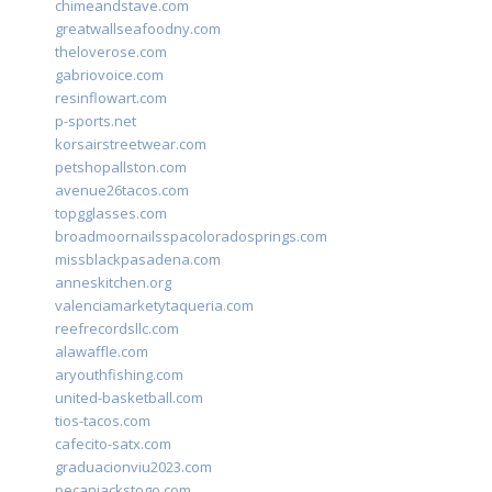
chimeandstave.com
greatwallseafoodny.com
theloverose.com
gabriovoice.com
resinflowart.com
p-sports.net
korsairstreetwear.com
petshopallston.com
avenue26tacos.com
topgglasses.com
broadmoornailsspacoloradosprings.com
missblackpasadena.com
anneskitchen.org
valenciamarketytaqueria.com
reefrecordsllc.com
alawaffle.com
aryouthfishing.com
united-basketball.com
tios-tacos.com
cafecito-satx.com
graduacionviu2023.com
pecanjackstogo.com