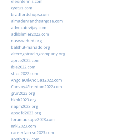
eleontennis.com
cyetus.com
bradfordshops.com
almadenranchsanjose.com
advocatevijay.com
adlibilimler2023.com
naswwebed.org
balithut-manado.org
alteregotradingcompany.org
aprce2022.com
ibie2022.com
sbcc-2022.com
AngolaOilAndGas2022.com
Convoy4Freedom2022.com
grur2023.org
hkhk2023.org
napm2023.org
apsdfd2023.org
forumausape2023.com
imkl2023.com
careerfaircsd2023.com
apsth2023.com