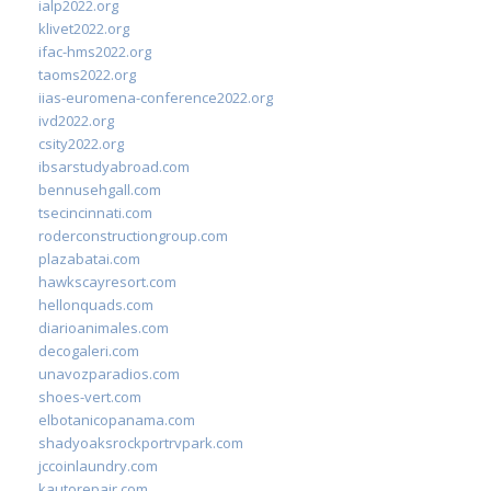
ialp2022.org
klivet2022.org
ifac-hms2022.org
taoms2022.org
iias-euromena-conference2022.org
ivd2022.org
csity2022.org
ibsarstudyabroad.com
bennusehgall.com
tsecincinnati.com
roderconstructiongroup.com
plazabatai.com
hawkscayresort.com
hellonquads.com
diarioanimales.com
decogaleri.com
unavozparadios.com
shoes-vert.com
elbotanicopanama.com
shadyoaksrockportrvpark.com
jccoinlaundry.com
kautorepair.com