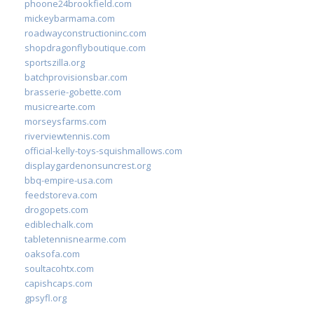
phoone24brookfield.com
mickeybarmama.com
roadwayconstructioninc.com
shopdragonflyboutique.com
sportszilla.org
batchprovisionsbar.com
brasserie-gobette.com
musicrearte.com
morseysfarms.com
riverviewtennis.com
official-kelly-toys-squishmallows.com
displaygardenonsuncrest.org
bbq-empire-usa.com
feedstoreva.com
drogopets.com
ediblechalk.com
tabletennisnearme.com
oaksofa.com
soultacohtx.com
capishcaps.com
gpsyfl.org