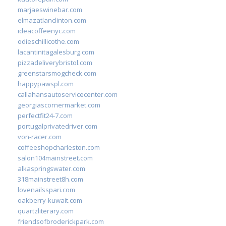
marjaeswinebar.com
elmazatlanclinton.com
ideacoffeenyc.com
odieschillicothe.com
lacantinitagalesburg.com
pizzadeliverybristol.com
greenstarsmogcheck.com
happypawspl.com
callahansautoservicecenter.com
georgiascornermarket.com
perfectfit24-7.com
portugalprivatedriver.com
von-racer.com
coffeeshopcharleston.com
salon104mainstreet.com
alkaspringswater.com
318mainstreet8h.com
lovenailsspari.com
oakberry-kuwait.com
quartzliterary.com
friendsofbroderickpark.com