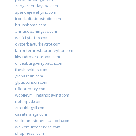
zengardendayspa.com
sparklejewelryinc.com
ironcladtattoostudio.com
bruinshome.com
annascleaningsvc.com
wolfcitytattoo.com
oysterbayturkeytrot.com
lafronterarestauranteybar.com
lilyandrosetearoom.com
olivesburgberrypatch.com
theslushkids.com
giobastian.com
glpascensori.com
rifloorepoxy.com
woolleymillingandpaving.com
uptonpvd.com
2troublegrill.com
casateranga.com
sticksandstonesstudiooh.com
walkers-treeservice.com
shopmossi.com