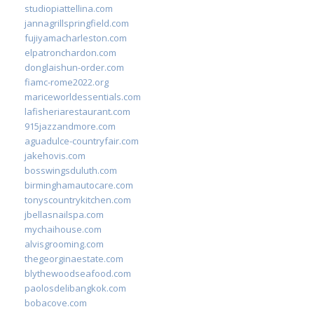
studiopiattellina.com
jannagrillspringfield.com
fujiyamacharleston.com
elpatronchardon.com
donglaishun-order.com
fiamc-rome2022.org
mariceworldessentials.com
lafisheriarestaurant.com
915jazzandmore.com
aguadulce-countryfair.com
jakehovis.com
bosswingsduluth.com
birminghamautocare.com
tonyscountrykitchen.com
jbellasnailspa.com
mychaihouse.com
alvisgrooming.com
thegeorginaestate.com
blythewoodseafood.com
paolosdelibangkok.com
bobacove.com