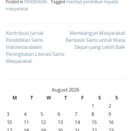
Posted in
PENDIDIKAN
Tagged
manfaat pendidikan kepada
masyarakat
Post
Kontribusi Jurnal
Membangun Masyarakat
Pendidikan Sains
Berbasis Sains untuk Masa
Indonesia dalam
Depan yang Lebih Baik
navigation
Peningkatan Literasi Sains
Masyarakat
August 2026
M
T
W
T
F
S
S
1
2
3
4
5
6
7
8
9
10
11
12
13
14
15
16
17
18
19
20
21
22
23