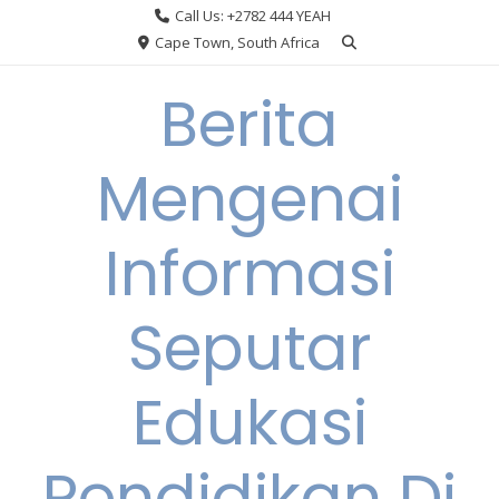
Skip
Call Us: +2782 444 YEAH
to
Cape Town, South Africa
content
Berita
Mengenai
Informasi
Seputar
Edukasi
Pendidikan Di