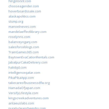
hingstonnt.com
chooseagender.com
hoverboardssale.com
alaskapolitics.com
stsmp.org
manoelneves.com
mandelaeffectlibrary.com
roselynns.com
balanceyoganj.com
salesforceblogs.com
TrainGames365.com
BaytownEvaCationRentals.com
JabalpurCakeDelivery.com
halobjd.com
intelligenceqatar.com
PikaPikaApp.com
takecareofbusinessdfw.org
HamadaOfJapan.com
VersifyLifestyle.com
kingscreekadventures.com
antaeuslabs.com
purelycleanchemdry.com