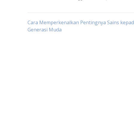
Post
Cara Memperkenalkan Pentingnya Sains kepa
Generasi Muda
navigation