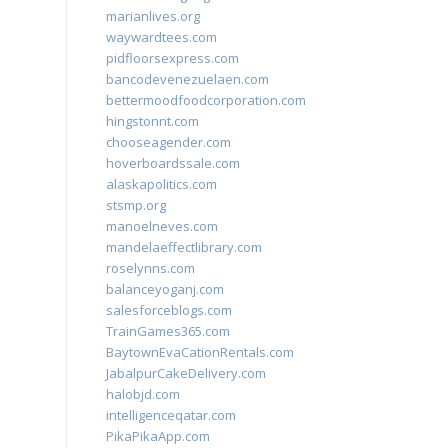
marianlives.org
waywardtees.com
pidfloorsexpress.com
bancodevenezuelaen.com
bettermoodfoodcorporation.com
hingstonnt.com
chooseagender.com
hoverboardssale.com
alaskapolitics.com
stsmp.org
manoelneves.com
mandelaeffectlibrary.com
roselynns.com
balanceyoganj.com
salesforceblogs.com
TrainGames365.com
BaytownEvaCationRentals.com
JabalpurCakeDelivery.com
halobjd.com
intelligenceqatar.com
PikaPikaApp.com