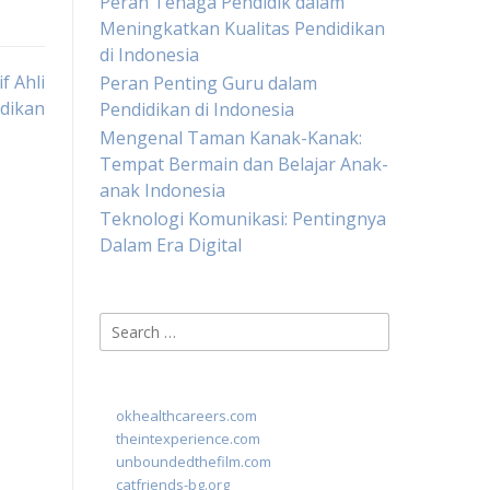
Peran Tenaga Pendidik dalam
Meningkatkan Kualitas Pendidikan
di Indonesia
f Ahli
Peran Penting Guru dalam
dikan
Pendidikan di Indonesia
Mengenal Taman Kanak-Kanak:
Tempat Bermain dan Belajar Anak-
anak Indonesia
Teknologi Komunikasi: Pentingnya
Dalam Era Digital
Search
for:
okhealthcareers.com
theintexperience.com
unboundedthefilm.com
catfriends-bg.org