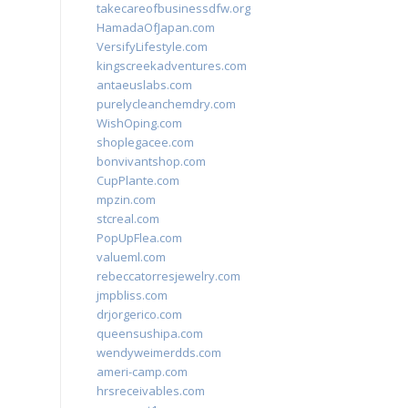
takecareofbusinessdfw.org
HamadaOfJapan.com
VersifyLifestyle.com
kingscreekadventures.com
antaeuslabs.com
purelycleanchemdry.com
WishOping.com
shoplegacee.com
bonvivantshop.com
CupPlante.com
mpzin.com
stcreal.com
PopUpFlea.com
valueml.com
rebeccatorresjewelry.com
jmpbliss.com
drjorgerico.com
queensushipa.com
wendyweimerdds.com
ameri-camp.com
hrsreceivables.com