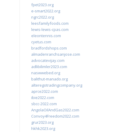
fpet2023.org
e-smart2022.org
ngrc2022.org
leesfamilyfoods.com
lewis-lewis-cpas.com
eleontennis.com
cyetus.com
bradfordshops.com
almadenranchsanjose.com
advocatevijay.com
adlibilimler2023.com
naswwebed.org
balithut-manado.org
alteregotradingcompany.org
aprce2022.com
ibie2022.com
sbcc-2022.com
AngolaOilAndGas2022.com
Convoy4Freedom2022.com
grur2023.org
hkhk2023.org