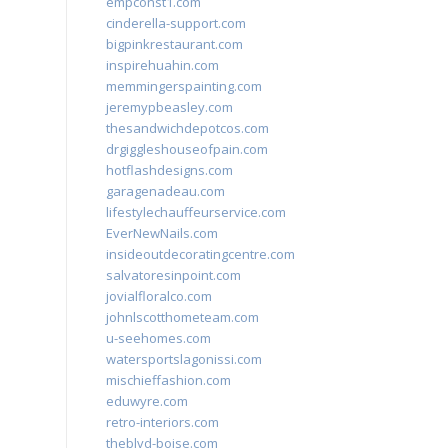
empconst1.com
cinderella-support.com
bigpinkrestaurant.com
inspirehuahin.com
memmingerspainting.com
jeremypbeasley.com
thesandwichdepotcos.com
drgiggleshouseofpain.com
hotflashdesigns.com
garagenadeau.com
lifestylechauffeurservice.com
EverNewNails.com
insideoutdecoratingcentre.com
salvatoresinpoint.com
jovialfloralco.com
johnlscotthometeam.com
u-seehomes.com
watersportslagonissi.com
mischieffashion.com
eduwyre.com
retro-interiors.com
theblvd-boise.com