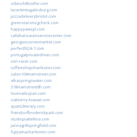
odieschillicothe.com
lacantinitagalesburg.com
pizzadeliverybristol.com
greenstarsmogcheck.com
happypawspl.com
callahansautoservicecenter.com
georgiascornermarket.com
perfectfit24-7.com
portugalprivatedriver.com
von-racer.com
coffeeshopcharleston.com
salon104mainstreet.com
alkaspringswater.com
318mainstreet8h.com
lovenailsspari.com
oakberry-kuwait.com
quartzliterary.com
friendsofbroderickpark.com
studiopiattellina.com
jannagrillspringfield.com
fujiyamacharleston.com