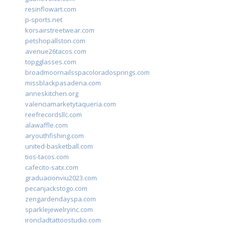
resinflowart.com
p-sports.net
korsairstreetwear.com
petshopallston.com
avenue26tacos.com
topgglasses.com
broadmoornailsspacoloradosprings.com
missblackpasadena.com
anneskitchen.org
valenciamarketytaqueria.com
reefrecordsllc.com
alawaffle.com
aryouthfishing.com
united-basketball.com
tios-tacos.com
cafecito-satx.com
graduacionviu2023.com
pecanjackstogo.com
zengardendayspa.com
sparklejewelryinc.com
ironcladtattoostudio.com