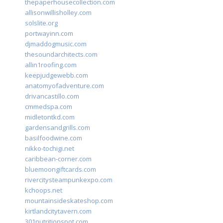
thepaperhousecollection.com
allisonwillisholley.com
solslite.org
portwayinn.com
djmaddogmusic.com
thesoundarchitects.com
allin1roofing.com
keepjudgewebb.com
anatomyofadventure.com
drivancastillo.com
cmmedspa.com
midletontkd.com
gardensandgrills.com
basilfoodwine.com
nikko-tochigi.net
caribbean-corner.com
bluemoongiftcards.com
rivercitysteampunkexpo.com
kchoops.net
mountainsideskateshop.com
kirtlandcitytavern.com
301nutritionspot.com