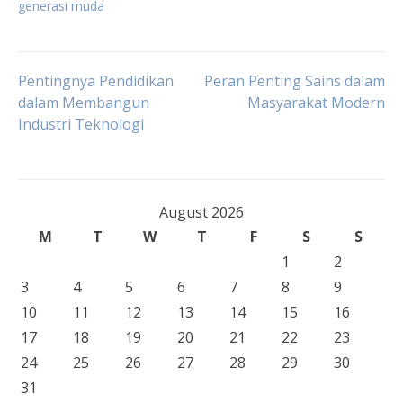
generasi muda
Post
Pentingnya Pendidikan
Peran Penting Sains dalam
dalam Membangun
Masyarakat Modern
Industri Teknologi
navigation
August 2026
M
T
W
T
F
S
S
1
2
3
4
5
6
7
8
9
10
11
12
13
14
15
16
17
18
19
20
21
22
23
24
25
26
27
28
29
30
31