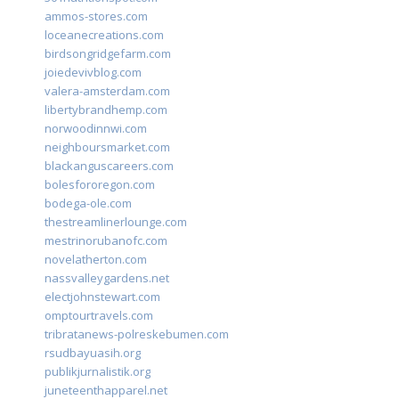
ammos-stores.com
loceanecreations.com
birdsongridgefarm.com
joiedevivblog.com
valera-amsterdam.com
libertybrandhemp.com
norwoodinnwi.com
neighboursmarket.com
blackanguscareers.com
bolesfororegon.com
bodega-ole.com
thestreamlinerlounge.com
mestrinorubanofc.com
novelatherton.com
nassvalleygardens.net
electjohnstewart.com
omptourtravels.com
tribratanews-polreskebumen.com
rsudbayuasih.org
publikjurnalistik.org
juneteenthapparel.net