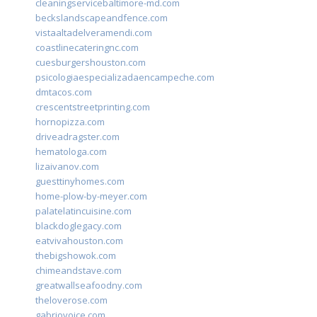
cleaningservicebaltimore-md.com
beckslandscapeandfence.com
vistaaltadelveramendi.com
coastlinecateringnc.com
cuesburgershouston.com
psicologiaespecializadaencampeche.com
dmtacos.com
crescentstreetprinting.com
hornopizza.com
driveadragster.com
hematologa.com
lizaivanov.com
guesttinyhomes.com
home-plow-by-meyer.com
palatelatincuisine.com
blackdoglegacy.com
eatvivahouston.com
thebigshowok.com
chimeandstave.com
greatwallseafoodny.com
theloverose.com
gabriovoice.com