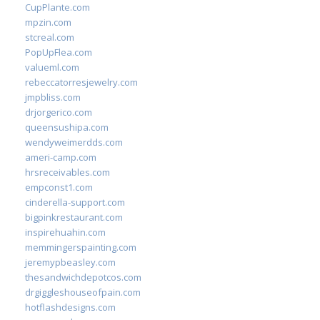
CupPlante.com
mpzin.com
stcreal.com
PopUpFlea.com
valueml.com
rebeccatorresjewelry.com
jmpbliss.com
drjorgerico.com
queensushipa.com
wendyweimerdds.com
ameri-camp.com
hrsreceivables.com
empconst1.com
cinderella-support.com
bigpinkrestaurant.com
inspirehuahin.com
memmingerspainting.com
jeremypbeasley.com
thesandwichdepotcos.com
drgiggleshouseofpain.com
hotflashdesigns.com