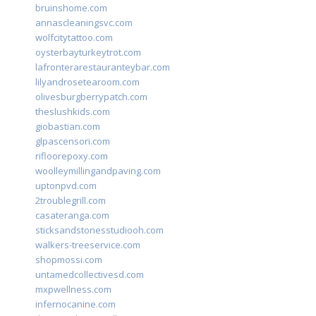
bruinshome.com
annascleaningsvc.com
wolfcitytattoo.com
oysterbayturkeytrot.com
lafronterarestauranteybar.com
lilyandrosetearoom.com
olivesburgberrypatch.com
theslushkids.com
giobastian.com
glpascensori.com
rifloorepoxy.com
woolleymillingandpaving.com
uptonpvd.com
2troublegrill.com
casateranga.com
sticksandstonesstudiooh.com
walkers-treeservice.com
shopmossi.com
untamedcollectivesd.com
mxpwellness.com
infernocanine.com