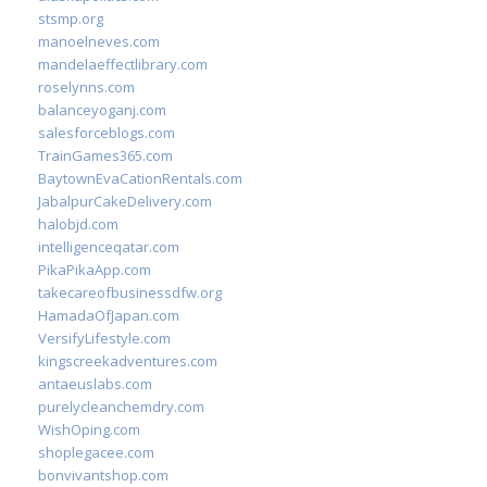
stsmp.org
manoelneves.com
mandelaeffectlibrary.com
roselynns.com
balanceyoganj.com
salesforceblogs.com
TrainGames365.com
BaytownEvaCationRentals.com
JabalpurCakeDelivery.com
halobjd.com
intelligenceqatar.com
PikaPikaApp.com
takecareofbusinessdfw.org
HamadaOfJapan.com
VersifyLifestyle.com
kingscreekadventures.com
antaeuslabs.com
purelycleanchemdry.com
WishOping.com
shoplegacee.com
bonvivantshop.com