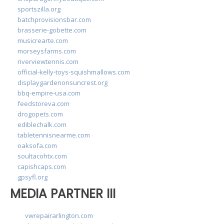
sportszilla.org
batchprovisionsbar.com
brasserie-gobette.com
musicrearte.com
morseysfarms.com
riverviewtennis.com
official-kelly-toys-squishmallows.com
displaygardenonsuncrest.org
bbq-empire-usa.com
feedstoreva.com
drogopets.com
ediblechalk.com
tabletennisnearme.com
oaksofa.com
soultacohtx.com
capishcaps.com
gpsyfl.org
MEDIA PARTNER III
vwrepairarlington.com