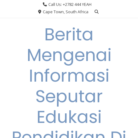
Skip
Call Us: +2782 444 YEAH
to
Cape Town, South Africa
content
Berita
Mengenai
Informasi
Seputar
Edukasi
Pendidikan Di