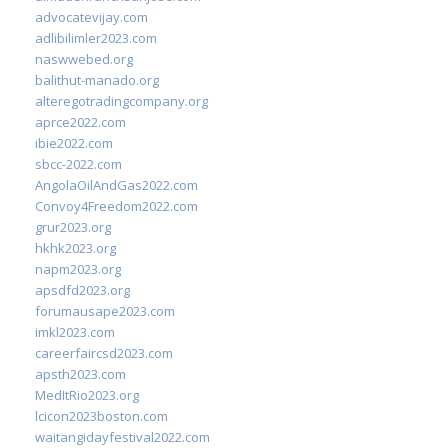
advocatevijay.com
adlibilimler2023.com
naswwebed.org
balithut-manado.org
alteregotradingcompany.org
aprce2022.com
ibie2022.com
sbcc-2022.com
AngolaOilAndGas2022.com
Convoy4Freedom2022.com
grur2023.org
hkhk2023.org
napm2023.org
apsdfd2023.org
forumausape2023.com
imkl2023.com
careerfaircsd2023.com
apsth2023.com
MedItRio2023.org
lcicon2023boston.com
waitangidayfestival2022.com