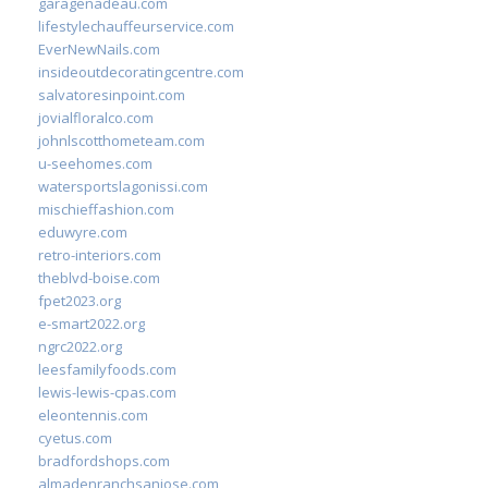
garagenadeau.com
lifestylechauffeurservice.com
EverNewNails.com
insideoutdecoratingcentre.com
salvatoresinpoint.com
jovialfloralco.com
johnlscotthometeam.com
u-seehomes.com
watersportslagonissi.com
mischieffashion.com
eduwyre.com
retro-interiors.com
theblvd-boise.com
fpet2023.org
e-smart2022.org
ngrc2022.org
leesfamilyfoods.com
lewis-lewis-cpas.com
eleontennis.com
cyetus.com
bradfordshops.com
almadenranchsanjose.com