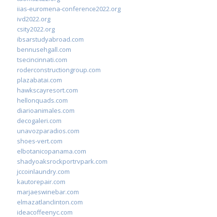
iias-euromena-conference2022.org
ivd2022.org
csity2022.org
ibsarstudyabroad.com
bennusehgall.com
tsecincinnati.com
roderconstructiongroup.com
plazabatai.com
hawkscayresort.com
hellonquads.com
diarioanimales.com
decogaleri.com
unavozparadios.com
shoes-vert.com
elbotanicopanama.com
shadyoaksrockportrvpark.com
jccoinlaundry.com
kautorepair.com
marjaeswinebar.com
elmazatlanclinton.com
ideacoffeenyc.com