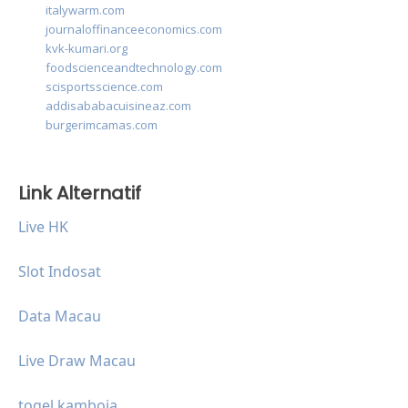
italywarm.com
journaloffinanceeconomics.com
kvk-kumari.org
foodscienceandtechnology.com
scisportsscience.com
addisababacuisineaz.com
burgerimcamas.com
Link Alternatif
Live HK
Slot Indosat
Data Macau
Live Draw Macau
togel kamboja