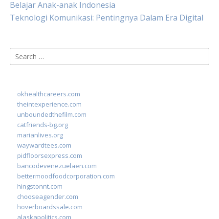
Belajar Anak-anak Indonesia
Teknologi Komunikasi: Pentingnya Dalam Era Digital
Search
for:
okhealthcareers.com
theintexperience.com
unboundedthefilm.com
catfriends-bg.org
marianlives.org
waywardtees.com
pidfloorsexpress.com
bancodevenezuelaen.com
bettermoodfoodcorporation.com
hingstonnt.com
chooseagender.com
hoverboardssale.com
alaskapolitics.com