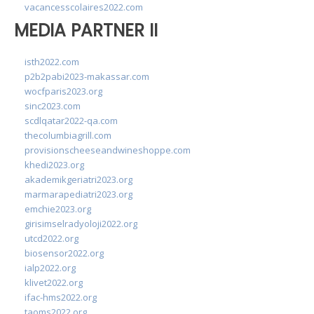
vacancesscolaires2022.com
MEDIA PARTNER II
isth2022.com
p2b2pabi2023-makassar.com
wocfparis2023.org
sinc2023.com
scdlqatar2022-qa.com
thecolumbiagrill.com
provisionscheeseandwineshoppe.com
khedi2023.org
akademikgeriatri2023.org
marmarapediatri2023.org
emchie2023.org
girisimselradyoloji2022.org
utcd2022.org
biosensor2022.org
ialp2022.org
klivet2022.org
ifac-hms2022.org
taoms2022.org