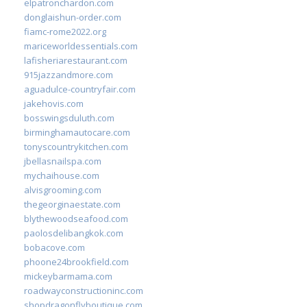
elpatronchardon.com
donglaishun-order.com
fiamc-rome2022.org
mariceworldessentials.com
lafisheriarestaurant.com
915jazzandmore.com
aguadulce-countryfair.com
jakehovis.com
bosswingsduluth.com
birminghamautocare.com
tonyscountrykitchen.com
jbellasnailspa.com
mychaihouse.com
alvisgrooming.com
thegeorginaestate.com
blythewoodseafood.com
paolosdelibangkok.com
bobacove.com
phoone24brookfield.com
mickeybarmama.com
roadwayconstructioninc.com
shopdragonflyboutique.com