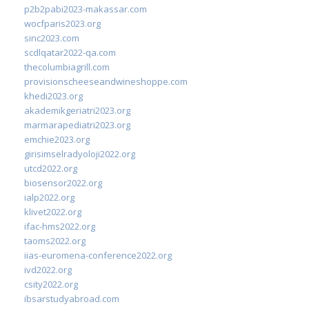
p2b2pabi2023-makassar.com
wocfparis2023.org
sinc2023.com
scdlqatar2022-qa.com
thecolumbiagrill.com
provisionscheeseandwineshoppe.com
khedi2023.org
akademikgeriatri2023.org
marmarapediatri2023.org
emchie2023.org
girisimselradyoloji2022.org
utcd2022.org
biosensor2022.org
ialp2022.org
klivet2022.org
ifac-hms2022.org
taoms2022.org
iias-euromena-conference2022.org
ivd2022.org
csity2022.org
ibsarstudyabroad.com