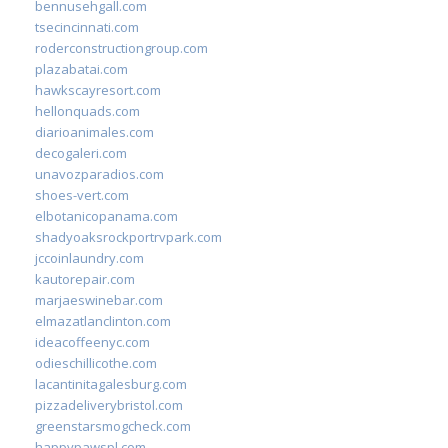
bennusehgall.com
tsecincinnati.com
roderconstructiongroup.com
plazabatai.com
hawkscayresort.com
hellonquads.com
diarioanimales.com
decogaleri.com
unavozparadios.com
shoes-vert.com
elbotanicopanama.com
shadyoaksrockportrvpark.com
jccoinlaundry.com
kautorepair.com
marjaeswinebar.com
elmazatlanclinton.com
ideacoffeenyc.com
odieschillicothe.com
lacantinitagalesburg.com
pizzadeliverybristol.com
greenstarsmogcheck.com
happypawspl.com