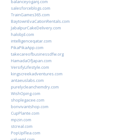
balanceyoganj.com
salesforceblogs.com
TrainGames365.com
BaytownEvaCationRentals.com
JabalpurCakeDelivery.com
halobjd.com
intelligenceqatar.com
PikaPikaApp.com
takecareofbusinessdfw.org
HamadaOfJapan.com
VersifyLifestyle.com
kingscreekadventures.com
antaeuslabs.com
purelycleanchemdry.com
WishOping.com
shoplegacee.com
bonvivantshop.com
CupPlante.com
mpzin.com
stcreal.com
PopUpFlea.com
valueml.com