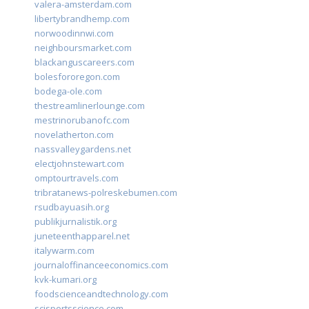
valera-amsterdam.com
libertybrandhemp.com
norwoodinnwi.com
neighboursmarket.com
blackanguscareers.com
bolesfororegon.com
bodega-ole.com
thestreamlinerlounge.com
mestrinorubanofc.com
novelatherton.com
nassvalleygardens.net
electjohnstewart.com
omptourtravels.com
tribratanews-polreskebumen.com
rsudbayuasih.org
publikjurnalistik.org
juneteenthapparel.net
italywarm.com
journaloffinanceeconomics.com
kvk-kumari.org
foodscienceandtechnology.com
scisportsscience.com