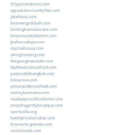
915jazzandmore.com
aguadulce-countryfair.com
jakehovis.com
bosswingsduluth.com
birminghamautocare.com
tonyscountrykitchen.com
jbellasnailspa.com
mychaihouse.com
alvisgrooming.com
thegeorginaestate.com
blythewoodseafood.com
paolosdelibangkok.com
bobacove.com
phoone24brookfield.com
mickeybarmama.com
roadwayconstructioninc.com
shopdragonflyboutique.com
sportszilla.org
batchprovisionsbar.com
brasserie-gobette.com
musicrearte.com