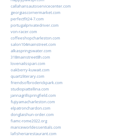
callahansautoservicecenter.com
georgiascornermarket.com
perfectfit24-7.com
portugalprivatedriver.com
von-racer.com
coffeeshopcharleston.com
salon104mainstreet.com
alkaspringswater.com
318mainstreet8h.com
lovenailsspari.com
oakberry-kuwait.com
quartzliterary.com
friendsofbroderickpark.com
studiopiattellina.com
jannagrillspringfield.com
fujiyamacharleston.com
elpatronchardon.com
donglaishun-order.com
fiamc-rome2022.org
mariceworldessentials.com
lafisheriarestaurant.com