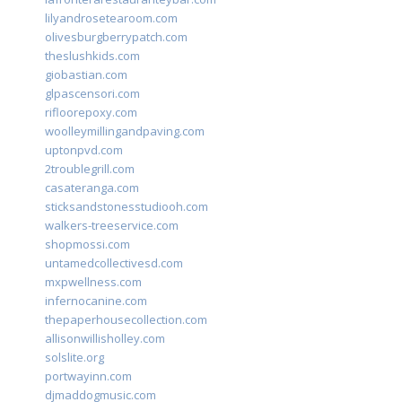
lilyandrosetearoom.com
olivesburgberrypatch.com
theslushkids.com
giobastian.com
glpascensori.com
rifloorepoxy.com
woolleymillingandpaving.com
uptonpvd.com
2troublegrill.com
casateranga.com
sticksandstonesstudiooh.com
walkers-treeservice.com
shopmossi.com
untamedcollectivesd.com
mxpwellness.com
infernocanine.com
thepaperhousecollection.com
allisonwillisholley.com
solslite.org
portwayinn.com
djmaddogmusic.com