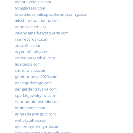
avenue26tacos.com
topgglasses.com
broadmoornailsspacoloradosprings.com
missblackpasadena.com
anneskitchen.org
valenciamarketytaqueria.com
reefrecordsllc.com
alawaffle.com
aryouthfishing.com
united-basketball.com
tios-tacos.com
cafecito-satx.com
graduacionviu2023.com
pecanjackstogo.com
zengardendayspa.com
sparklejewelryinc.com
ironcladtattoostudio.com
bruinshome.com
annascleaningsvc.com
wolfcitytattoo.com
oysterbayturkeytrot.com
lafronterarestauranteybar.com