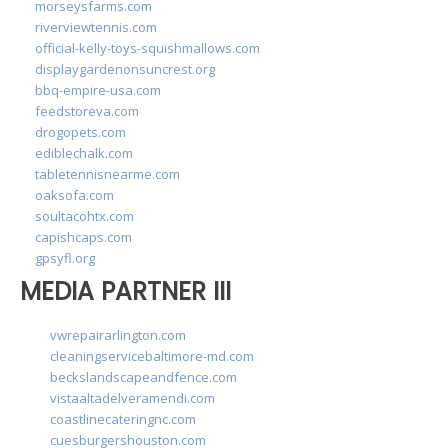
morseysfarms.com
riverviewtennis.com
official-kelly-toys-squishmallows.com
displaygardenonsuncrest.org
bbq-empire-usa.com
feedstoreva.com
drogopets.com
ediblechalk.com
tabletennisnearme.com
oaksofa.com
soultacohtx.com
capishcaps.com
gpsyfl.org
MEDIA PARTNER III
vwrepairarlington.com
cleaningservicebaltimore-md.com
beckslandscapeandfence.com
vistaaltadelveramendi.com
coastlinecateringnc.com
cuesburgershouston.com