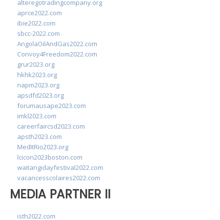
alteregotradingcompany.org
aprce2022.com
ibie2022.com
sbcc-2022.com
AngolaOilAndGas2022.com
Convoy4Freedom2022.com
grur2023.org
hkhk2023.org
napm2023.org
apsdfd2023.org
forumausape2023.com
imkl2023.com
careerfaircsd2023.com
apsth2023.com
MedItRio2023.org
lcicon2023boston.com
waitangidayfestival2022.com
vacancesscolaires2022.com
MEDIA PARTNER II
isth2022.com