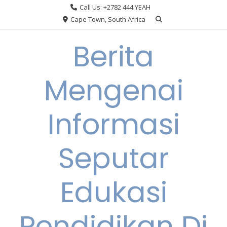
Skip
Call Us: +2782 444 YEAH
to
Cape Town, South Africa
content
Berita
Mengenai
Informasi
Seputar
Edukasi
Pendidikan Di