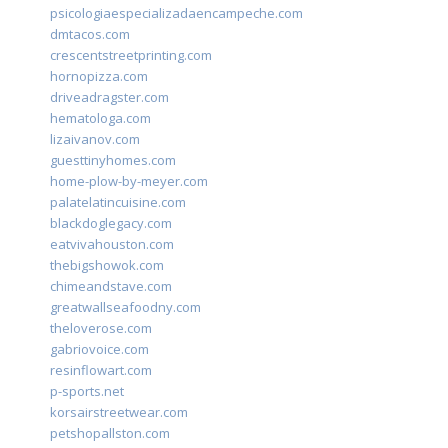
psicologiaespecializadaencampeche.com
dmtacos.com
crescentstreetprinting.com
hornopizza.com
driveadragster.com
hematologa.com
lizaivanov.com
guesttinyhomes.com
home-plow-by-meyer.com
palatelatincuisine.com
blackdoglegacy.com
eatvivahouston.com
thebigshowok.com
chimeandstave.com
greatwallseafoodny.com
theloverose.com
gabriovoice.com
resinflowart.com
p-sports.net
korsairstreetwear.com
petshopallston.com