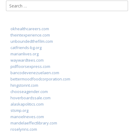
Search
for:
okhealthcareers.com
theintexperience.com
unboundedthefilm.com
catfriends-bg.org
marianlives.org
waywardtees.com
pidfloorsexpress.com
bancodevenezuelaen.com
bettermoodfoodcorporation.com
hingstonnt.com
chooseagender.com
hoverboardssale.com
alaskapolitics.com
stsmp.org
manoelneves.com
mandelaeffectlibrary.com
roselynns.com