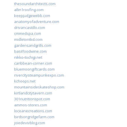
thesoundarchitects.com
allin1roofing.com
keepjudgewebb.com
anatomyofadventure.com
drivancastillo.com
cmmedspa.com
midletontkd.com
gardensandgrills.com
basilfoodwine.com
nikko-tochigi.net
caribbean-corner.com
bluemoongiftcards.com
rivercitysteampunkexpo.com
kchoops.net
mountainsideskateshop.com
kirtlandcitytavern.com
301nutritionspot.com
ammos-stores.com
loceanecreations.com
birdsongridgefarm.com
joiedevivblog.com