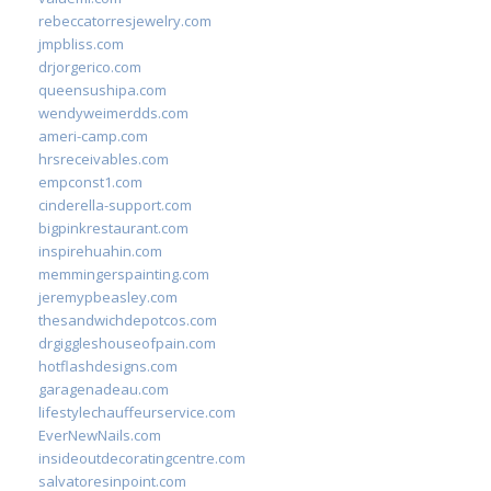
rebeccatorresjewelry.com
jmpbliss.com
drjorgerico.com
queensushipa.com
wendyweimerdds.com
ameri-camp.com
hrsreceivables.com
empconst1.com
cinderella-support.com
bigpinkrestaurant.com
inspirehuahin.com
memmingerspainting.com
jeremypbeasley.com
thesandwichdepotcos.com
drgiggleshouseofpain.com
hotflashdesigns.com
garagenadeau.com
lifestylechauffeurservice.com
EverNewNails.com
insideoutdecoratingcentre.com
salvatoresinpoint.com