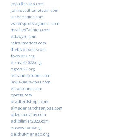
jovialfloralco.com
johnlscotthometeam.com
u-seehomes.com
watersportslagonissi.com
mischieffashion.com
eduwyre.com
retro-interiors.com
theblvd-boise.com
fpet2023.org
e-smart2022.org
ngrc2022.org
leesfamilyfoods.com
lewis-lewis-cpas.com
eleontennis.com
cyetus.com
bradfordshops.com
almadenranchsanjose.com
advocatevijay.com
adlibilimler2023.com
naswwebed.org
balithut-manado.org