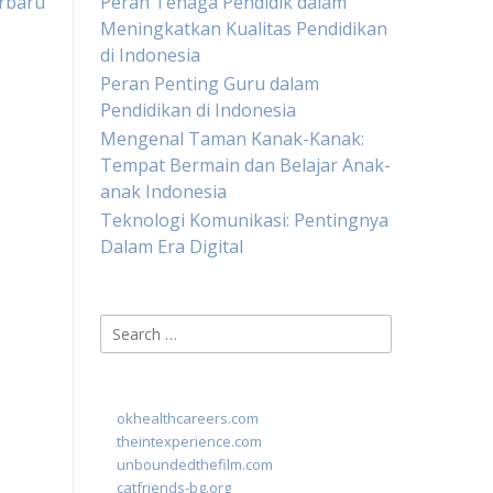
rbaru
Peran Tenaga Pendidik dalam
Meningkatkan Kualitas Pendidikan
di Indonesia
Peran Penting Guru dalam
Pendidikan di Indonesia
Mengenal Taman Kanak-Kanak:
Tempat Bermain dan Belajar Anak-
anak Indonesia
Teknologi Komunikasi: Pentingnya
Dalam Era Digital
Search
for:
okhealthcareers.com
theintexperience.com
unboundedthefilm.com
catfriends-bg.org