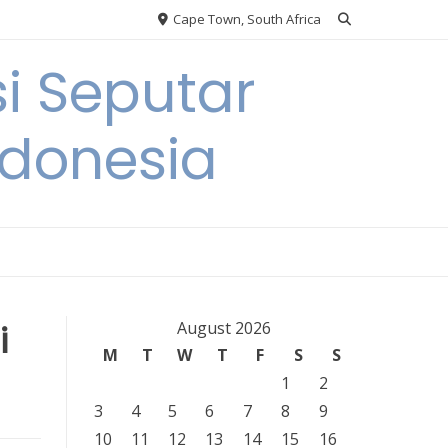
Cape Town, South Africa
i Seputar
ndonesia
i
August 2026
M
T
W
T
F
S
S
1
2
3
4
5
6
7
8
9
10
11
12
13
14
15
16