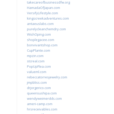
takecareofbusinessdfw.org
HamadaOfJapan.com
VersifyLifestyle.com
kingscreekadventures.com
antaeuslabs.com
purelycleanchemdry.com
WishOping.com
shoplegacee.com
bonvivantshop.com
CupPlante.com
mpzin.com
stcreal.com
PopUpFlea.com
valueml.com
rebeccatorresjewelry.com
jmpbliss.com
drjorgerico.com
queensushipa.com
wendyweimerdds.com
ameri-camp.com
hrsreceivables.com