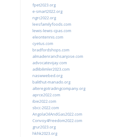
fpet2023.org
e-smart2022.org
ngrc2022.org
leesfamilyfoods.com
lewis-lewis-cpas.com
eleontennis.com
cyetus.com
bradfordshops.com
almadenranchsanjose.com
advocatevijay.com
adlibilimler2023.com
naswwebed.org
balithut-manado.org
alteregotradingcompany.org
aprce2022.com
ibie2022.com
sbcc-2022.com
AngolaOilAndGas2022.com
Convoy4Freedom2022.com
grur2023.org
hkhk2023.org