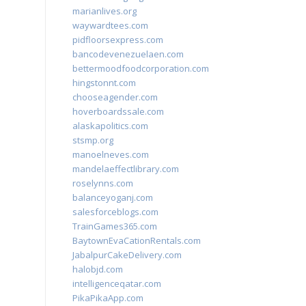
marianlives.org
waywardtees.com
pidfloorsexpress.com
bancodevenezuelaen.com
bettermoodfoodcorporation.com
hingstonnt.com
chooseagender.com
hoverboardssale.com
alaskapolitics.com
stsmp.org
manoelneves.com
mandelaeffectlibrary.com
roselynns.com
balanceyoganj.com
salesforceblogs.com
TrainGames365.com
BaytownEvaCationRentals.com
JabalpurCakeDelivery.com
halobjd.com
intelligenceqatar.com
PikaPikaApp.com