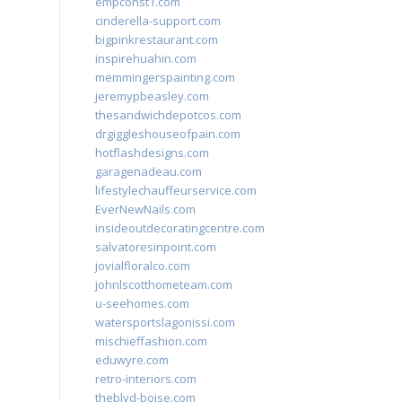
empconst1.com
cinderella-support.com
bigpinkrestaurant.com
inspirehuahin.com
memmingerspainting.com
jeremypbeasley.com
thesandwichdepotcos.com
drgiggleshouseofpain.com
hotflashdesigns.com
garagenadeau.com
lifestylechauffeurservice.com
EverNewNails.com
insideoutdecoratingcentre.com
salvatoresinpoint.com
jovialfloralco.com
johnlscotthometeam.com
u-seehomes.com
watersportslagonissi.com
mischieffashion.com
eduwyre.com
retro-interiors.com
theblvd-boise.com