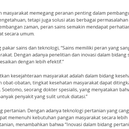
aan masyarakat memegang peranan penting dalam pembang
engetahuan, tetapi juga solusi atas berbagai permasalahan
rkembangan zaman, peran sains semakin mendapat perhatia
at secara umum.
 pakar sains dan teknologi, “Sains memiliki peran yang san
akat. Dengan adanya penelitian dan inovasi dalam bidang s
saikan dengan lebih efektif.”
tkan kesejahteraan masyarakat adalah dalam bidang keseh
n obat-obatan, tingkat kesehatan masyarakat dapat diting
 Dr. Soetomo, seorang dokter spesialis, yang menyatakan ba
anyak penyakit yang sulit untuk diatasi.”
dang pertanian. Dengan adanya teknologi pertanian yang cang
dapat memenuhi kebutuhan pangan masyarakat secara lebih
 pertanian, menambahkan bahwa “Inovasi dalam bidang pertan