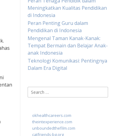
Peran Tenaga Pendidik dalam
Meningkatkan Kualitas Pendidikan
di Indonesia
Peran Penting Guru dalam
Pendidikan di Indonesia
Mengenal Taman Kanak-Kanak:
k.
Tempat Bermain dan Belajar Anak-
ahas
anak Indonesia
Teknologi Komunikasi: Pentingnya
Dalam Era Digital
ni
rentan
Search
for:
okhealthcareers.com
h
theintexperience.com
unboundedthefilm.com
catfriends-bg.org