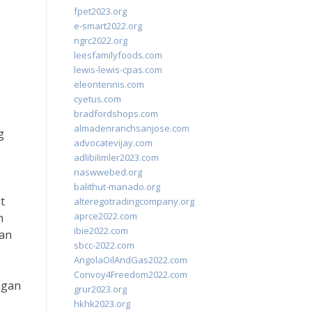
fpet2023.org
e-smart2022.org
ngrc2022.org
leesfamilyfoods.com
lewis-lewis-cpas.com
eleontennis.com
cyetus.com
bradfordshops.com
almadenranchsanjose.com
g
advocatevijay.com
adlibilimler2023.com
naswwebed.org
balithut-manado.org
t
alteregotradingcompany.org
aprce2022.com
m
ibie2022.com
dan
sbcc-2022.com
AngolaOilAndGas2022.com
Convoy4Freedom2022.com
ngan
grur2023.org
hkhk2023.org