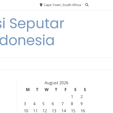
Cape Town, South Africa
i Seputar
ndonesia
August 2026
M
T
W
T
F
S
S
1
2
3
4
5
6
7
8
9
10
11
12
13
14
15
16