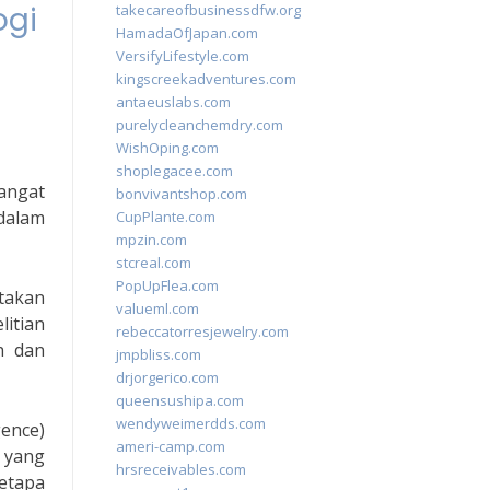
ogi
takecareofbusinessdfw.org
HamadaOfJapan.com
VersifyLifestyle.com
kingscreekadventures.com
antaeuslabs.com
purelycleanchemdry.com
WishOping.com
shoplegacee.com
angat
bonvivantshop.com
 dalam
CupPlante.com
mpzin.com
stcreal.com
PopUpFlea.com
takan
valueml.com
itian
rebeccatorresjewelry.com
h dan
jmpbliss.com
drjorgerico.com
queensushipa.com
wendyweimerdds.com
gence)
ameri-camp.com
 yang
hrsreceivables.com
etapa