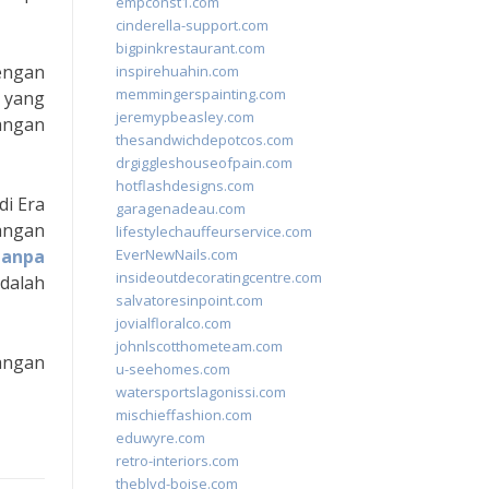
empconst1.com
cinderella-support.com
bigpinkrestaurant.com
Dengan
inspirehuahin.com
memmingerspainting.com
i yang
jeremypbeasley.com
angan
thesandwichdepotcos.com
drgiggleshouseofpain.com
hotflashdesigns.com
i Era
garagenadeau.com
bangan
lifestylechauffeurservice.com
tanpa
EverNewNails.com
insideoutdecoratingcentre.com
adalah
salvatoresinpoint.com
jovialfloralco.com
johnlscotthometeam.com
angan
u-seehomes.com
watersportslagonissi.com
mischieffashion.com
eduwyre.com
retro-interiors.com
theblvd-boise.com