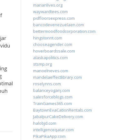
marianlives.org
waywardtees.com
f
pidfloorsexpress.com
bancodevenezuelaen.com
bettermoodfoodcorporation.com
jar
hingstonnt.com
chooseagender.com
ividu
hoverboardssale.com
alaskapolitics.com
stsmp.org
ing
manoelneves.com
g
mandelaeffectlibrary.com
ptimal
roselynns.com
mpuh
balanceyoganj.com
salesforceblogs.com
TrainGames365.com
BaytownEvaCationRentals.com
JabalpurCakeDelivery.com
halobjd.com
intelligenceqatar.com
PikaPikaApp.com