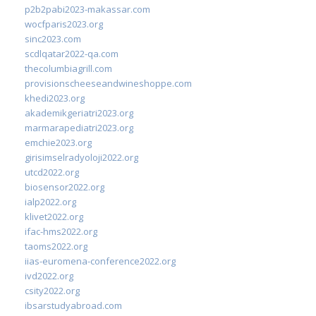
p2b2pabi2023-makassar.com
wocfparis2023.org
sinc2023.com
scdlqatar2022-qa.com
thecolumbiagrill.com
provisionscheeseandwineshoppe.com
khedi2023.org
akademikgeriatri2023.org
marmarapediatri2023.org
emchie2023.org
girisimselradyoloji2022.org
utcd2022.org
biosensor2022.org
ialp2022.org
klivet2022.org
ifac-hms2022.org
taoms2022.org
iias-euromena-conference2022.org
ivd2022.org
csity2022.org
ibsarstudyabroad.com