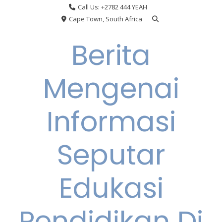
Skip
Call Us: +2782 444 YEAH
to
Cape Town, South Africa
content
Berita
Mengenai
Informasi
Seputar
Edukasi
Pendidikan Di