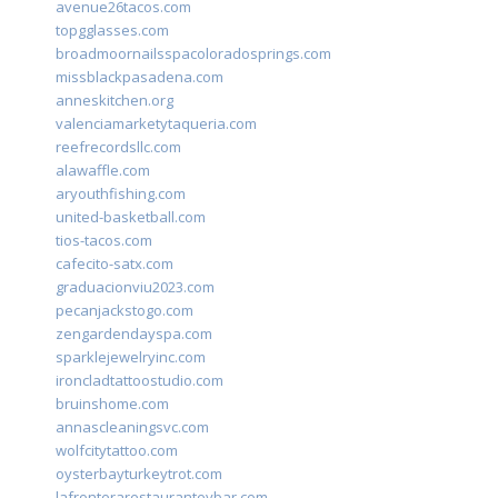
avenue26tacos.com
topgglasses.com
broadmoornailsspacoloradosprings.com
missblackpasadena.com
anneskitchen.org
valenciamarketytaqueria.com
reefrecordsllc.com
alawaffle.com
aryouthfishing.com
united-basketball.com
tios-tacos.com
cafecito-satx.com
graduacionviu2023.com
pecanjackstogo.com
zengardendayspa.com
sparklejewelryinc.com
ironcladtattoostudio.com
bruinshome.com
annascleaningsvc.com
wolfcitytattoo.com
oysterbayturkeytrot.com
lafronterarestauranteybar.com