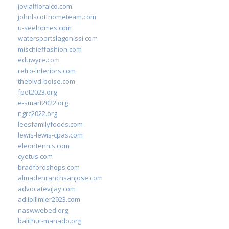
jovialfloralco.com
johnlscotthometeam.com
u-seehomes.com
watersportslagonissi.com
mischieffashion.com
eduwyre.com
retro-interiors.com
theblvd-boise.com
fpet2023.org
e-smart2022.org
ngrc2022.org
leesfamilyfoods.com
lewis-lewis-cpas.com
eleontennis.com
cyetus.com
bradfordshops.com
almadenranchsanjose.com
advocatevijay.com
adlibilimler2023.com
naswwebed.org
balithut-manado.org