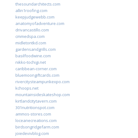
thesoundarchitects.com
allin1roofing.com
keepjudgewebb.com
anatomyofadventure.com
drivancastillo.com
cmmedspa.com
midletontkd.com
gardensandgrills.com
basilfoodwine.com
nikko-tochigi.net
caribbean-corner.com
bluemoongiftcards.com
rivercitysteampunkexpo.com
kchoops.net
mountainsideskateshop.com
kirtlandcitytavern.com
301nutritionspot.com
ammos-stores.com
loceanecreations.com
birdsongridgefarm.com
joiedevivblog.com