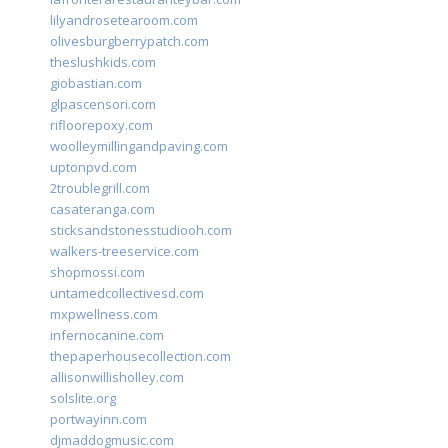
lilyandrosetearoom.com
olivesburgberrypatch.com
theslushkids.com
giobastian.com
glpascensori.com
rifloorepoxy.com
woolleymillingandpaving.com
uptonpvd.com
2troublegrill.com
casateranga.com
sticksandstonesstudiooh.com
walkers-treeservice.com
shopmossi.com
untamedcollectivesd.com
mxpwellness.com
infernocanine.com
thepaperhousecollection.com
allisonwillisholley.com
solslite.org
portwayinn.com
djmaddogmusic.com