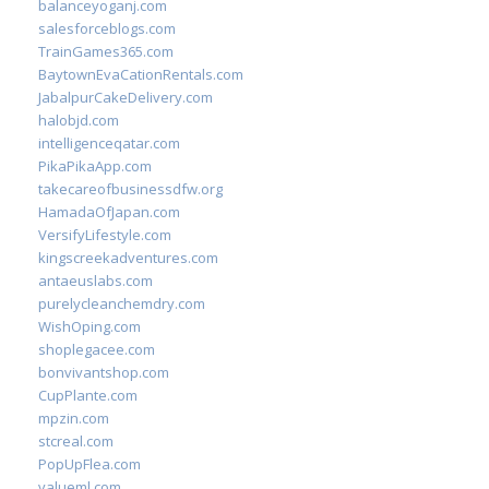
balanceyoganj.com
salesforceblogs.com
TrainGames365.com
BaytownEvaCationRentals.com
JabalpurCakeDelivery.com
halobjd.com
intelligenceqatar.com
PikaPikaApp.com
takecareofbusinessdfw.org
HamadaOfJapan.com
VersifyLifestyle.com
kingscreekadventures.com
antaeuslabs.com
purelycleanchemdry.com
WishOping.com
shoplegacee.com
bonvivantshop.com
CupPlante.com
mpzin.com
stcreal.com
PopUpFlea.com
valueml.com