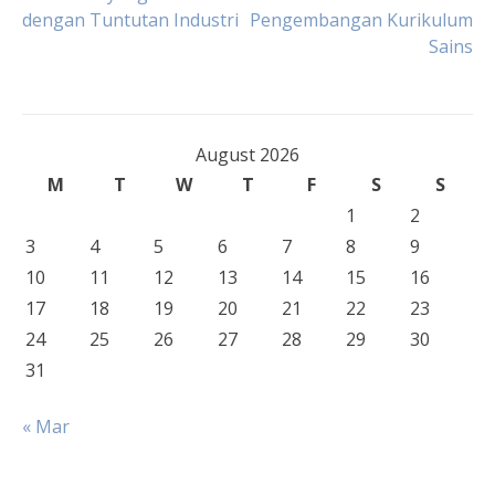
navigation
dengan Tuntutan Industri
Pengembangan Kurikulum
Sains
August 2026
M
T
W
T
F
S
S
1
2
3
4
5
6
7
8
9
10
11
12
13
14
15
16
17
18
19
20
21
22
23
24
25
26
27
28
29
30
31
« Mar