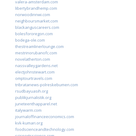
valera-amsterdam.com
libertybrandhemp.com
norwoodinnwi.com
neighboursmarket.com
blackanguscareers.com
bolesfororegon.com
bodega-ole.com
thestreamlinerlounge.com
mestrinorubanofc.com
novelatherton.com
nassvalleygardens.net
electjohnstewart.com
omptourtravels.com
tribratanews-polreskebumen.com
rsudbayuasih.org
publikjurnalistik.org
juneteenthapparel.net
italywarm.com
journaloffinanceeconomics.com
kvk-kumari.org
foodscienceandtechnology.com
scisportsscience.com