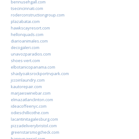
bennusehgall.com
tsecincinnati.com
roderconstructiongroup.com
plazabatai.com
hawkscayresort.com
hellonquads.com
diarioanimales.com
decogaleri.com
unavozparadios.com
shoes-vert.com
elbotanicopanama.com
shadyoaksrockportrvpark.com
jccoinlaundry.com
kautorepair.com
marjaeswinebar.com
elmazatlanclinton.com
ideacoffeenyc.com
odieschillicothe.com
lacantinitagalesburg.com
pizzadeliverybristol.com
greenstarsmogcheck.com
happypawspl.com