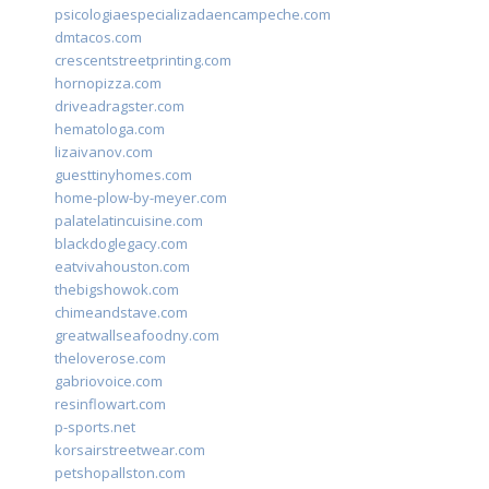
psicologiaespecializadaencampeche.com
dmtacos.com
crescentstreetprinting.com
hornopizza.com
driveadragster.com
hematologa.com
lizaivanov.com
guesttinyhomes.com
home-plow-by-meyer.com
palatelatincuisine.com
blackdoglegacy.com
eatvivahouston.com
thebigshowok.com
chimeandstave.com
greatwallseafoodny.com
theloverose.com
gabriovoice.com
resinflowart.com
p-sports.net
korsairstreetwear.com
petshopallston.com