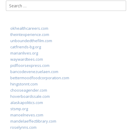
Search
for:
okhealthcareers.com
theintexperience.com
unboundedthefilm.com
catfriends-bg.org
marianlives.org
waywardtees.com
pidfloorsexpress.com
bancodevenezuelaen.com
bettermoodfoodcorporation.com
hingstonnt.com
chooseagender.com
hoverboardssale.com
alaskapolitics.com
stsmp.org
manoelneves.com
mandelaeffectlibrary.com
roselynns.com