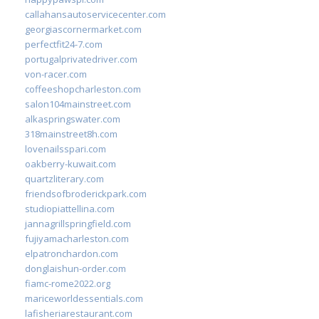
callahansautoservicecenter.com
georgiascornermarket.com
perfectfit24-7.com
portugalprivatedriver.com
von-racer.com
coffeeshopcharleston.com
salon104mainstreet.com
alkaspringswater.com
318mainstreet8h.com
lovenailsspari.com
oakberry-kuwait.com
quartzliterary.com
friendsofbroderickpark.com
studiopiattellina.com
jannagrillspringfield.com
fujiyamacharleston.com
elpatronchardon.com
donglaishun-order.com
fiamc-rome2022.org
mariceworldessentials.com
lafisheriarestaurant.com