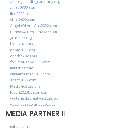
alteregotradingcompany.org
aprce2022.com
ibie2022.com
sbcc-2022.com
AngolaOilAndGas2022.com
Convoy4Freedom2022.com
grur2023.org
hkhk2023.org
napm2023.org
apsdfd2023.org
forumausape2023.com
imkl2023.com
careerfaircsd2023.com
apsth2023.com
MedItRio2023.org
lcicon2023boston.com
waitangidayfestival2022.com
vacancesscolaires2022.com
MEDIA PARTNER II
isth2022.com