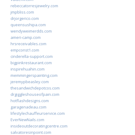
rebeccatorresjewelry.com
jmpbliss.com
drjorgerico.com
queensushipa.com
wendyweimerdds.com
ameri-camp.com
hrsreceivables.com
empconst1.com
cinderella-support.com
bigpinkrestaurant.com
inspirehuahin.com
memmingerspainting.com
jeremypbeasley.com
thesandwichdepotcos.com
drgiggleshouseofpain.com
hotflashdesigns.com
garagenadeau.com
lifestylechauffeurservice.com
EverNewNails.com
insideoutdecoratingcentre.com
salvatoresinpoint.com