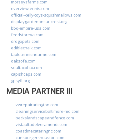
morseysfarms.com
riverviewtennis.com
official-kelly-toys-squishmallows.com
displaygardenonsuncrest.org
bbq-empire-usa.com
feedstoreva.com
drogopets.com
ediblechalk.com
tabletennisnearme.com
oaksofa.com
soultacohtx.com
capishcaps.com
gpsyfl.org
MEDIA PARTNER III
vwrepairarlington.com
cleaningservicebaltimore-md.com
beckslandscapeandfence.com
vistaaltadelveramendi.com
coastlinecateringnc.com
cuesburgershouston.com