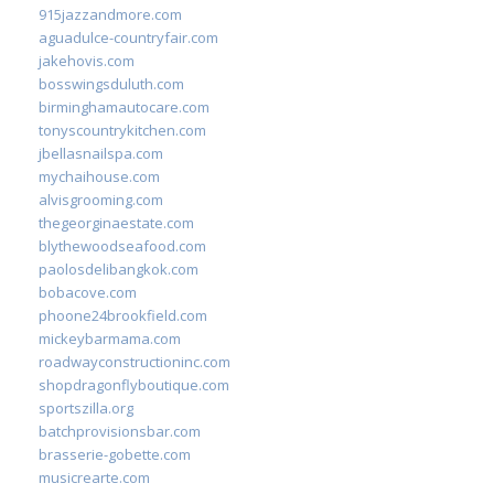
915jazzandmore.com
aguadulce-countryfair.com
jakehovis.com
bosswingsduluth.com
birminghamautocare.com
tonyscountrykitchen.com
jbellasnailspa.com
mychaihouse.com
alvisgrooming.com
thegeorginaestate.com
blythewoodseafood.com
paolosdelibangkok.com
bobacove.com
phoone24brookfield.com
mickeybarmama.com
roadwayconstructioninc.com
shopdragonflyboutique.com
sportszilla.org
batchprovisionsbar.com
brasserie-gobette.com
musicrearte.com