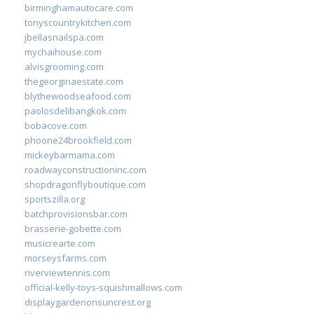
birminghamautocare.com
tonyscountrykitchen.com
jbellasnailspa.com
mychaihouse.com
alvisgrooming.com
thegeorginaestate.com
blythewoodseafood.com
paolosdelibangkok.com
bobacove.com
phoone24brookfield.com
mickeybarmama.com
roadwayconstructioninc.com
shopdragonflyboutique.com
sportszilla.org
batchprovisionsbar.com
brasserie-gobette.com
musicrearte.com
morseysfarms.com
riverviewtennis.com
official-kelly-toys-squishmallows.com
displaygardenonsuncrest.org