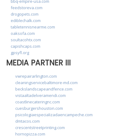
bbq-empire-usa.com
feedstoreva.com
drogopets.com
ediblechalk.com
tabletennisnearme.com
oaksofa.com
soultacohtx.com
capishcaps.com
gpsyfl.org
MEDIA PARTNER III
vwrepairarlington.com
cleaningservicebaltimore-md.com
beckslandscapeandfence.com
vistaaltadelveramendi.com
coastlinecateringnc.com
cuesburgershouston.com
psicologiaespecializadaencampeche.com
dmtacos.com
crescentstreetprinting.com
hornopizza.com