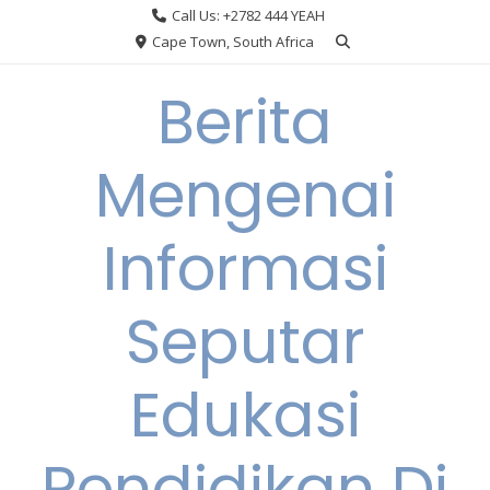
Skip
Call Us: +2782 444 YEAH
to
Cape Town, South Africa
content
Berita
Mengenai
Informasi
Seputar
Edukasi
Pendidikan Di