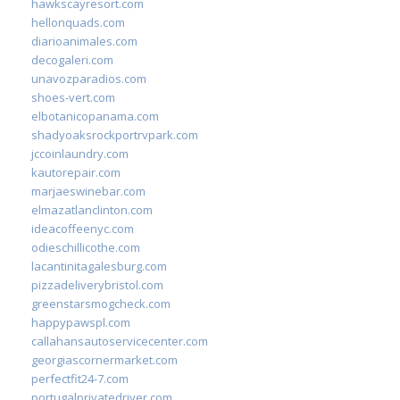
hawkscayresort.com
hellonquads.com
diarioanimales.com
decogaleri.com
unavozparadios.com
shoes-vert.com
elbotanicopanama.com
shadyoaksrockportrvpark.com
jccoinlaundry.com
kautorepair.com
marjaeswinebar.com
elmazatlanclinton.com
ideacoffeenyc.com
odieschillicothe.com
lacantinitagalesburg.com
pizzadeliverybristol.com
greenstarsmogcheck.com
happypawspl.com
callahansautoservicecenter.com
georgiascornermarket.com
perfectfit24-7.com
portugalprivatedriver.com