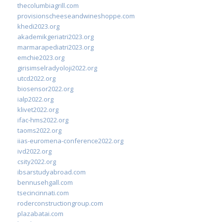
thecolumbiagrill.com
provisionscheeseandwineshoppe.com
khedi2023.org
akademikgeriatri2023.org
marmarapediatri2023.org
emchie2023.org
girisimselradyoloji2022.org
utcd2022.org
biosensor2022.org
ialp2022.org
klivet2022.org
ifac-hms2022.org
taoms2022.org
iias-euromena-conference2022.org
ivd2022.org
csity2022.org
ibsarstudyabroad.com
bennusehgall.com
tsecincinnati.com
roderconstructiongroup.com
plazabatai.com