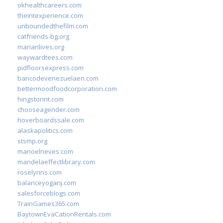
okhealthcareers.com
theintexperience.com
unboundedthefilm.com
catfriends-bg.org
marianlives.org
waywardtees.com
pidfloorsexpress.com
bancodevenezuelaen.com
bettermoodfoodcorporation.com
hingstonnt.com
chooseagender.com
hoverboardssale.com
alaskapolitics.com
stsmp.org
manoelneves.com
mandelaeffectlibrary.com
roselynns.com
balanceyoganj.com
salesforceblogs.com
TrainGames365.com
BaytownEvaCationRentals.com