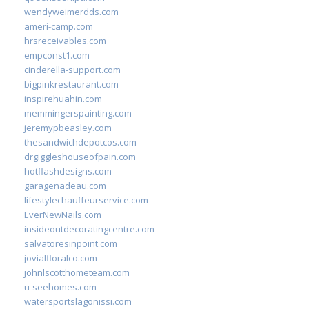
wendyweimerdds.com
ameri-camp.com
hrsreceivables.com
empconst1.com
cinderella-support.com
bigpinkrestaurant.com
inspirehuahin.com
memmingerspainting.com
jeremypbeasley.com
thesandwichdepotcos.com
drgiggleshouseofpain.com
hotflashdesigns.com
garagenadeau.com
lifestylechauffeurservice.com
EverNewNails.com
insideoutdecoratingcentre.com
salvatoresinpoint.com
jovialfloralco.com
johnlscotthometeam.com
u-seehomes.com
watersportslagonissi.com