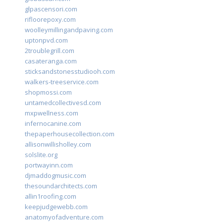
glpascensori.com
rifloorepoxy.com
woolleymillingandpaving.com
uptonpvd.com
2troublegrill.com
casateranga.com
sticksandstonesstudiooh.com
walkers-treeservice.com
shopmossi.com
untamedcollectivesd.com
mxpwellness.com
infernocanine.com
thepaperhousecollection.com
allisonwillisholley.com
solslite.org
portwayinn.com
djmaddogmusic.com
thesoundarchitects.com
allin1roofing.com
keepjudgewebb.com
anatomyofadventure.com