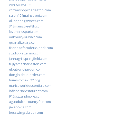
von-racer.com
coffeeshopcharleston.com
salon104mainstreet.com
alkaspringswater.com
318mainstreet8h.com
lovenailsspari.com
oakberry-kuwait.com
quartzliterary.com
friendsofbroderickpark.com
studiopiattellina.com
jannagrillspringfield.com
fujiyamacharleston.com
elpatronchardon.com
donglaishun-order.com
fiamc-rome2022.org
mariceworldessentials.com
lafisheriarestaurant.com
915jazzandmore.com
aguadulce-countryfair.com
jakehovis.com
bosswingsduluth.com