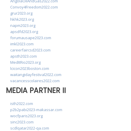
AngolaOilAndGas2022.com
Convoy4Freedom2022.com
grur2023.org
hkhk2023.org
napm2023.org
apsdfd2023.org
forumausape2023.com
imkl2023.com
careerfaircsd2023.com
apsth2023.com
MedItRio2023.org
lcicon2023boston.com
waitangidayfestival2022.com
vacancesscolaires2022.com
MEDIA PARTNER II
isth2022.com
p2b2pabi2023-makassar.com
wocfparis2023.org
sinc2023.com
scdlqatar2022-qa.com