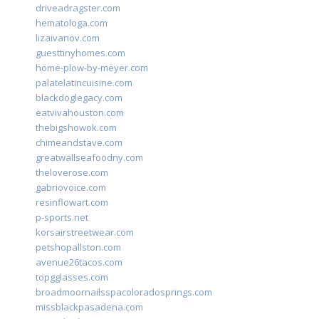
driveadragster.com
hematologa.com
lizaivanov.com
guesttinyhomes.com
home-plow-by-meyer.com
palatelatincuisine.com
blackdoglegacy.com
eatvivahouston.com
thebigshowok.com
chimeandstave.com
greatwallseafoodny.com
theloverose.com
gabriovoice.com
resinflowart.com
p-sports.net
korsairstreetwear.com
petshopallston.com
avenue26tacos.com
topgglasses.com
broadmoornailsspacoloradosprings.com
missblackpasadena.com