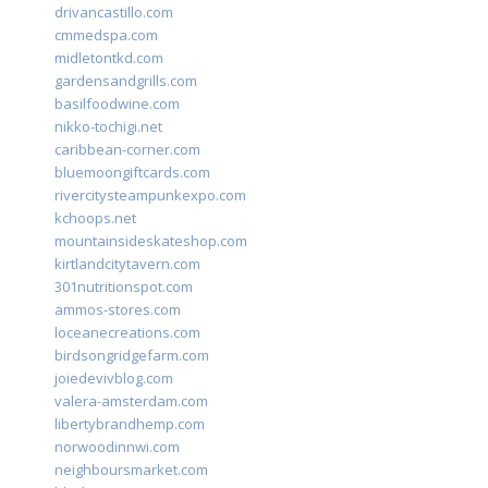
drivancastillo.com
cmmedspa.com
midletontkd.com
gardensandgrills.com
basilfoodwine.com
nikko-tochigi.net
caribbean-corner.com
bluemoongiftcards.com
rivercitysteampunkexpo.com
kchoops.net
mountainsideskateshop.com
kirtlandcitytavern.com
301nutritionspot.com
ammos-stores.com
loceanecreations.com
birdsongridgefarm.com
joiedevivblog.com
valera-amsterdam.com
libertybrandhemp.com
norwoodinnwi.com
neighboursmarket.com