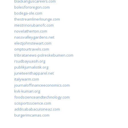
blackanguscareers.com
bolesfororegon.com
bodega-ole.com
thestreamlinerlounge.com
mestrinorubanofc.com
novelatherton.com
nassvalleygardens.net
electjohnstewart.com
omptourtravels.com
tribratanews-polreskebumen.com
rsudbayuasih.org
publikjurnalistik.org
juneteenthapparel.net
italywarm.com
journaloffinanceeconomics.com
kvk-kumari.org
foodscienceandtechnology.com
scisportsscience.com
addisababacuisineaz.com
burgerimcamas.com