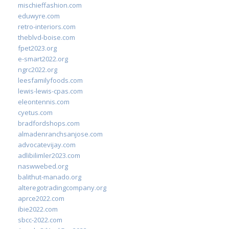
mischieffashion.com
eduwyre.com
retro-interiors.com
theblvd-boise.com
fpet2023.org
e-smart2022.org
ngrc2022.org
leesfamilyfoods.com
lewis-lewis-cpas.com
eleontennis.com
cyetus.com
bradfordshops.com
almadenranchsanjose.com
advocatevijay.com
adlibilimler2023.com
naswwebed.org
balithut-manado.org
alteregotradingcompany.org
aprce2022.com
ibie2022.com
sbcc-2022.com