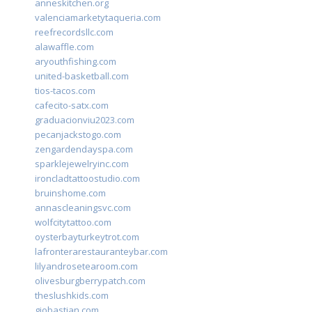
anneskitchen.org
valenciamarketytaqueria.com
reefrecordsllc.com
alawaffle.com
aryouthfishing.com
united-basketball.com
tios-tacos.com
cafecito-satx.com
graduacionviu2023.com
pecanjackstogo.com
zengardendayspa.com
sparklejewelryinc.com
ironcladtattoostudio.com
bruinshome.com
annascleaningsvc.com
wolfcitytattoo.com
oysterbayturkeytrot.com
lafronterarestauranteybar.com
lilyandrosetearoom.com
olivesburgberrypatch.com
theslushkids.com
giobastian.com