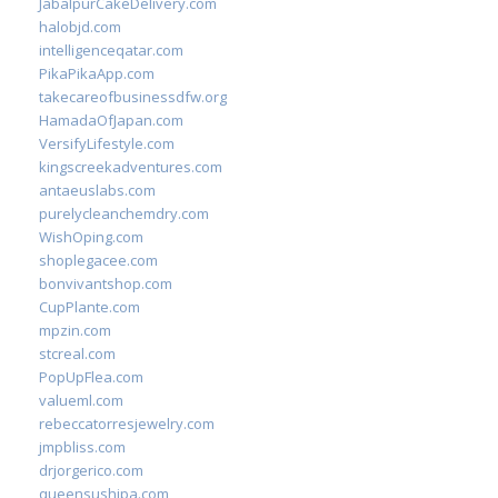
JabalpurCakeDelivery.com
halobjd.com
intelligenceqatar.com
PikaPikaApp.com
takecareofbusinessdfw.org
HamadaOfJapan.com
VersifyLifestyle.com
kingscreekadventures.com
antaeuslabs.com
purelycleanchemdry.com
WishOping.com
shoplegacee.com
bonvivantshop.com
CupPlante.com
mpzin.com
stcreal.com
PopUpFlea.com
valueml.com
rebeccatorresjewelry.com
jmpbliss.com
drjorgerico.com
queensushipa.com