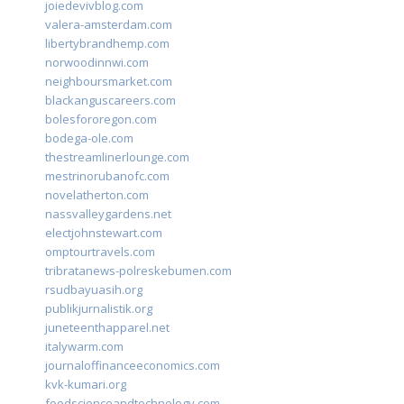
joiedevivblog.com
valera-amsterdam.com
libertybrandhemp.com
norwoodinnwi.com
neighboursmarket.com
blackanguscareers.com
bolesfororegon.com
bodega-ole.com
thestreamlinerlounge.com
mestrinorubanofc.com
novelatherton.com
nassvalleygardens.net
electjohnstewart.com
omptourtravels.com
tribratanews-polreskebumen.com
rsudbayuasih.org
publikjurnalistik.org
juneteenthapparel.net
italywarm.com
journaloffinanceeconomics.com
kvk-kumari.org
foodscienceandtechnology.com