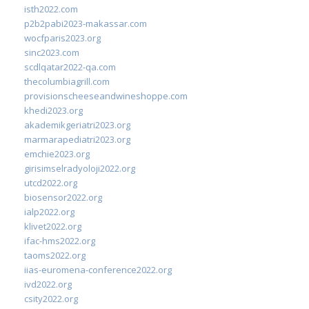
isth2022.com
p2b2pabi2023-makassar.com
wocfparis2023.org
sinc2023.com
scdlqatar2022-qa.com
thecolumbiagrill.com
provisionscheeseandwineshoppe.com
khedi2023.org
akademikgeriatri2023.org
marmarapediatri2023.org
emchie2023.org
girisimselradyoloji2022.org
utcd2022.org
biosensor2022.org
ialp2022.org
klivet2022.org
ifac-hms2022.org
taoms2022.org
iias-euromena-conference2022.org
ivd2022.org
csity2022.org