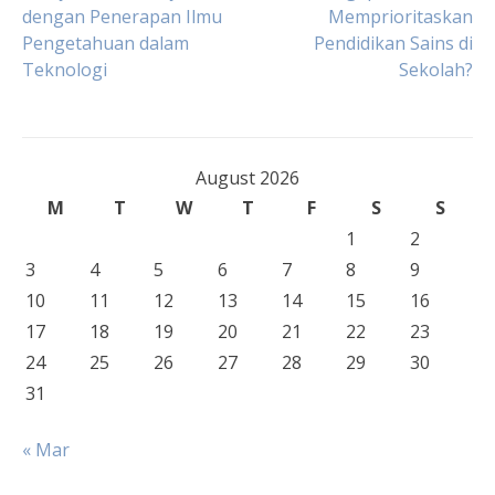
Post
dengan Penerapan Ilmu
Memprioritaskan
Pengetahuan dalam
Pendidikan Sains di
navigation
Teknologi
Sekolah?
August 2026
M
T
W
T
F
S
S
1
2
3
4
5
6
7
8
9
10
11
12
13
14
15
16
17
18
19
20
21
22
23
24
25
26
27
28
29
30
31
« Mar