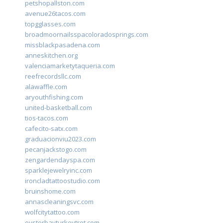
petshopallston.com
avenue26tacos.com
topgglasses.com
broadmoornailsspacoloradosprings.com
missblackpasadena.com
anneskitchen.org
valenciamarketytaqueria.com
reefrecordsllc.com
alawaffle.com
aryouthfishing.com
united-basketball.com
tios-tacos.com
cafecito-satx.com
graduacionviu2023.com
pecanjackstogo.com
zengardendayspa.com
sparklejewelryinc.com
ironcladtattoostudio.com
bruinshome.com
annascleaningsvc.com
wolfcitytattoo.com
oysterbayturkeytrot.com