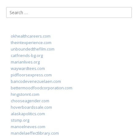
Search
for:
okhealthcareers.com
theintexperience.com
unboundedthefilm.com
catfriends-bg.org
marianlives.org
waywardtees.com
pidfloorsexpress.com
bancodevenezuelaen.com
bettermoodfoodcorporation.com
hingstonnt.com
chooseagender.com
hoverboardssale.com
alaskapolitics.com
stsmp.org
manoelneves.com
mandelaeffectlibrary.com