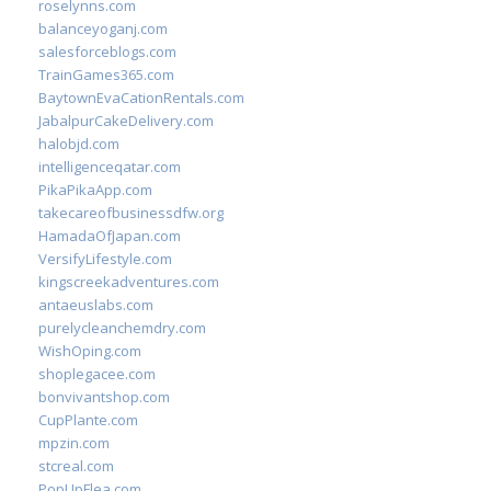
roselynns.com
balanceyoganj.com
salesforceblogs.com
TrainGames365.com
BaytownEvaCationRentals.com
JabalpurCakeDelivery.com
halobjd.com
intelligenceqatar.com
PikaPikaApp.com
takecareofbusinessdfw.org
HamadaOfJapan.com
VersifyLifestyle.com
kingscreekadventures.com
antaeuslabs.com
purelycleanchemdry.com
WishOping.com
shoplegacee.com
bonvivantshop.com
CupPlante.com
mpzin.com
stcreal.com
PopUpFlea.com