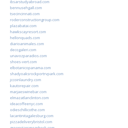
ibsarstudyabroad.com
bennusehgall.com
tsecincinnati.com
roderconstructiongroup.com
plazabatai.com
hawkscayresort.com
hellonquads.com
diarioanimales.com
decogaleri.com
unavozparadios.com
shoes-vert.com
elbotanicopanama.com
shadyoaksrockportrvpark.com
jccoinlaundry.com
kautorepair.com
marjaeswinebar.com
elmazatlanclinton.com
ideacoffeenyc.com
odieschillicothe.com
lacantinitagalesburg.com
pizzadeliverybristol.com
greenstarsmogcheck.com