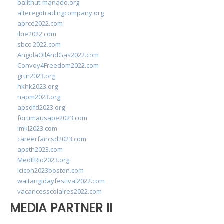
balithut-manado.org
alteregotradingcompany.org
aprce2022.com
ibie2022.com
sbcc-2022.com
AngolaOilAndGas2022.com
Convoy4Freedom2022.com
grur2023.org
hkhk2023.org
napm2023.org
apsdfd2023.org
forumausape2023.com
imkl2023.com
careerfaircsd2023.com
apsth2023.com
MedItRio2023.org
lcicon2023boston.com
waitangidayfestival2022.com
vacancesscolaires2022.com
MEDIA PARTNER II