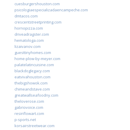
cuesburgershouston.com
psicologiaespecializadaencampeche.com
dmtacos.com
crescentstreetprinting.com
hornopizza.com
driveadragster.com
hematologa.com
lizaivanov.com
guesttinyhomes.com
home-plow-by-meyer.com
palatelatincuisine.com
blackdoglegacy.com
eatvivahouston.com
thebigshowok.com
chimeandstave.com
greatwallseafoodny.com
theloverose.com
gabriovoice.com
resinflowart.com
p-sports.net
korsairstreetwear.com