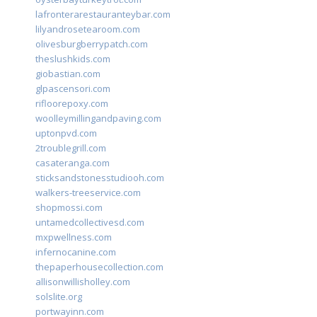
lafronterarestauranteybar.com
lilyandrosetearoom.com
olivesburgberrypatch.com
theslushkids.com
giobastian.com
glpascensori.com
rifloorepoxy.com
woolleymillingandpaving.com
uptonpvd.com
2troublegrill.com
casateranga.com
sticksandstonesstudiooh.com
walkers-treeservice.com
shopmossi.com
untamedcollectivesd.com
mxpwellness.com
infernocanine.com
thepaperhousecollection.com
allisonwillisholley.com
solslite.org
portwayinn.com