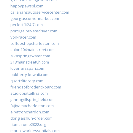
happypawspl.com
callahansautoservicecenter.com
georgiascornermarket.com
perfectfit24-7.com
portugalprivatedriver.com
von-racer.com
coffeeshopcharleston.com
salon104mainstreet.com
alkaspringswater.com
318mainstreet8h.com
lovenailsspari.com
oakberry-kuwait.com
quartzliterary.com
friendsofbroderickpark.com
studiopiattellina.com
jannagrillspringfield.com
fujiyamacharleston.com
elpatronchardon.com
donglaishun-order.com
fiamc-rome2022.org
mariceworldessentials.com