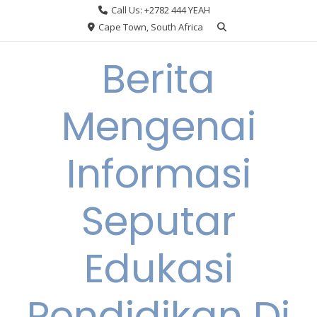
Skip
Call Us: +2782 444 YEAH
to
Cape Town, South Africa
content
Berita
Mengenai
Informasi
Seputar
Edukasi
Pendidikan Di