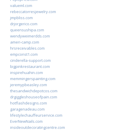
valueml.com
rebeccatorresjewelry.com
jmpbliss.com
drjorgerico.com
queensushipa.com
wendyweimerdds.com
ameri-camp.com
hrsreceivables.com
empconst1.com
cinderella-support.com
bigpinkrestaurant.com
inspirehuahin.com
memmingerspainting.com
jeremypbeasley.com
thesandwichdepotcos.com
drgiggleshouseofpain.com
hotflashdesigns.com
garagenadeau.com
lifestylechauffeurservice.com
EverNewNails.com
insideoutdecoratingcentre.com