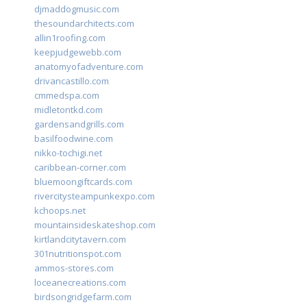
djmaddogmusic.com
thesoundarchitects.com
allin1roofing.com
keepjudgewebb.com
anatomyofadventure.com
drivancastillo.com
cmmedspa.com
midletontkd.com
gardensandgrills.com
basilfoodwine.com
nikko-tochigi.net
caribbean-corner.com
bluemoongiftcards.com
rivercitysteampunkexpo.com
kchoops.net
mountainsideskateshop.com
kirtlandcitytavern.com
301nutritionspot.com
ammos-stores.com
loceanecreations.com
birdsongridgefarm.com