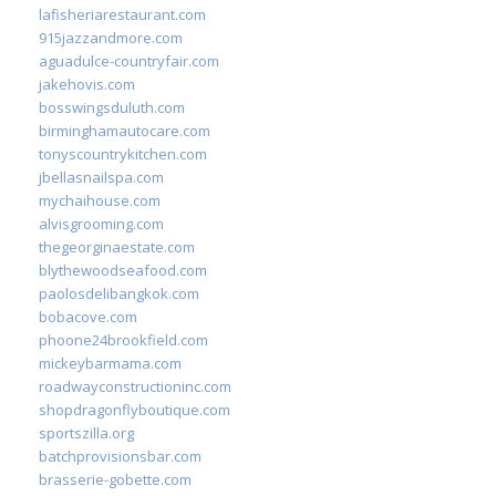
lafisheriarestaurant.com
915jazzandmore.com
aguadulce-countryfair.com
jakehovis.com
bosswingsduluth.com
birminghamautocare.com
tonyscountrykitchen.com
jbellasnailspa.com
mychaihouse.com
alvisgrooming.com
thegeorginaestate.com
blythewoodseafood.com
paolosdelibangkok.com
bobacove.com
phoone24brookfield.com
mickeybarmama.com
roadwayconstructioninc.com
shopdragonflyboutique.com
sportszilla.org
batchprovisionsbar.com
brasserie-gobette.com