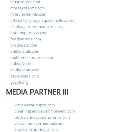
musicrearte.com
morseysfarms.com
riverviewtennis.com
official-kelly-toys-squishmallows.com
displaygardenonsuncrest.org
bbq-empire-usa.com
feedstoreva.com
drogopets.com
ediblechalk.com
tabletennisnearme.com
oaksofa.com
soultacohtx.com
capishcaps.com
gpsyfl.org
MEDIA PARTNER III
vwrepairarlington.com
cleaningservicebaltimore-md.com
beckslandscapeandfence.com
vistaaltadelveramendi.com
coastlinecateringnc.com