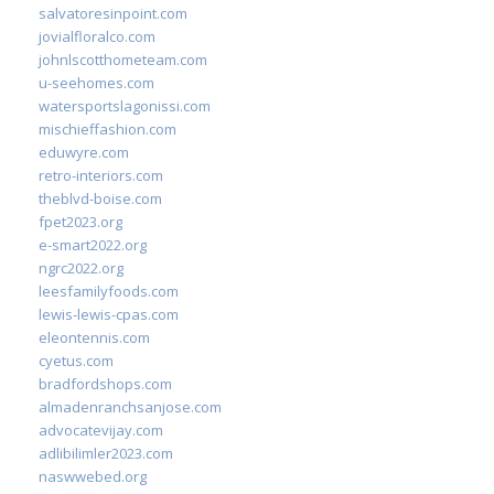
salvatoresinpoint.com
jovialfloralco.com
johnlscotthometeam.com
u-seehomes.com
watersportslagonissi.com
mischieffashion.com
eduwyre.com
retro-interiors.com
theblvd-boise.com
fpet2023.org
e-smart2022.org
ngrc2022.org
leesfamilyfoods.com
lewis-lewis-cpas.com
eleontennis.com
cyetus.com
bradfordshops.com
almadenranchsanjose.com
advocatevijay.com
adlibilimler2023.com
naswwebed.org