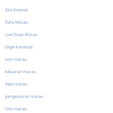
Slot Indosat
Data Macau
Live Draw Macau
togel kamboja
toto macau
keluaran macau
data macau
pengeluaran macau
toto macau