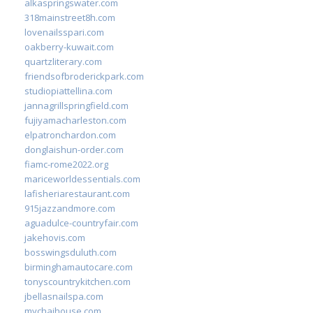
alkaspringswater.com
318mainstreet8h.com
lovenailsspari.com
oakberry-kuwait.com
quartzliterary.com
friendsofbroderickpark.com
studiopiattellina.com
jannagrillspringfield.com
fujiyamacharleston.com
elpatronchardon.com
donglaishun-order.com
fiamc-rome2022.org
mariceworldessentials.com
lafisheriarestaurant.com
915jazzandmore.com
aguadulce-countryfair.com
jakehovis.com
bosswingsduluth.com
birminghamautocare.com
tonyscountrykitchen.com
jbellasnailspa.com
mychaihouse.com