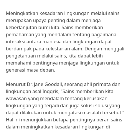
Meningkatkan kesadaran lingkungan melalui sains
merupakan upaya penting dalam menjaga
keberlanjutan bumi kita. Sains memberikan
pemahaman yang mendalam tentang bagaimana
interaksi antara manusia dan lingkungan dapat
berdampak pada kelestarian alam. Dengan menggali
pengetahuan melalui sains, kita dapat lebih
memahami pentingnya menjaga lingkungan untuk
generasi masa depan.
Menurut Dr. Jane Goodall, seorang ahli primata dan
lingkungan asal Inggris, “Sains memberikan kita
wawasan yang mendalam tentang kerusakan
lingkungan yang terjadi dan juga solusi-solusi yang
dapat dilakukan untuk mengatasi masalah tersebut.”
Hal ini menunjukkan betapa pentingnya peran sains
dalam meningkatkan kesadaran lingkungan di