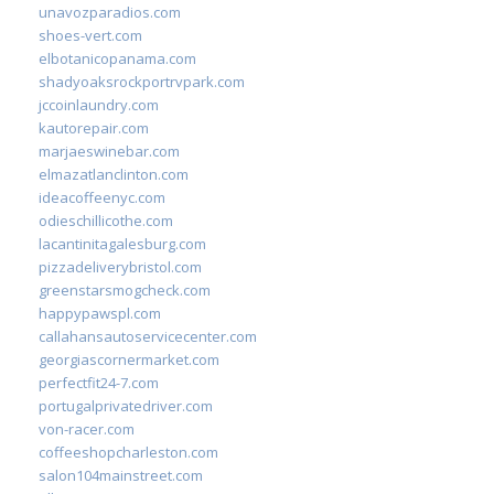
unavozparadios.com
shoes-vert.com
elbotanicopanama.com
shadyoaksrockportrvpark.com
jccoinlaundry.com
kautorepair.com
marjaeswinebar.com
elmazatlanclinton.com
ideacoffeenyc.com
odieschillicothe.com
lacantinitagalesburg.com
pizzadeliverybristol.com
greenstarsmogcheck.com
happypawspl.com
callahansautoservicecenter.com
georgiascornermarket.com
perfectfit24-7.com
portugalprivatedriver.com
von-racer.com
coffeeshopcharleston.com
salon104mainstreet.com