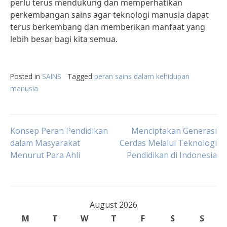
perlu terus mendukung dan memperhatikan
perkembangan sains agar teknologi manusia dapat
terus berkembang dan memberikan manfaat yang
lebih besar bagi kita semua.
Posted in
SAINS
Tagged
peran sains dalam kehidupan
manusia
Post
Konsep Peran Pendidikan
Menciptakan Generasi
dalam Masyarakat
Cerdas Melalui Teknologi
Menurut Para Ahli
Pendidikan di Indonesia
navigation
August 2026
M
T
W
T
F
S
S