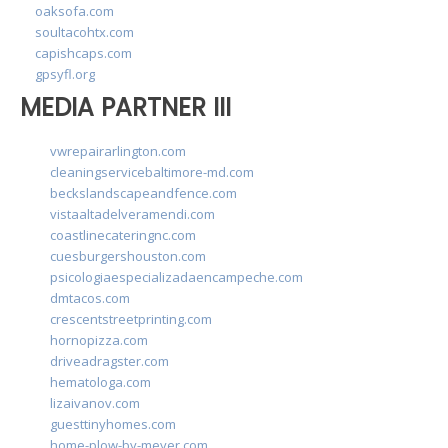
oaksofa.com
soultacohtx.com
capishcaps.com
gpsyfl.org
MEDIA PARTNER III
vwrepairarlington.com
cleaningservicebaltimore-md.com
beckslandscapeandfence.com
vistaaltadelveramendi.com
coastlinecateringnc.com
cuesburgershouston.com
psicologiaespecializadaencampeche.com
dmtacos.com
crescentstreetprinting.com
hornopizza.com
driveadragster.com
hematologa.com
lizaivanov.com
guesttinyhomes.com
home-plow-by-meyer.com