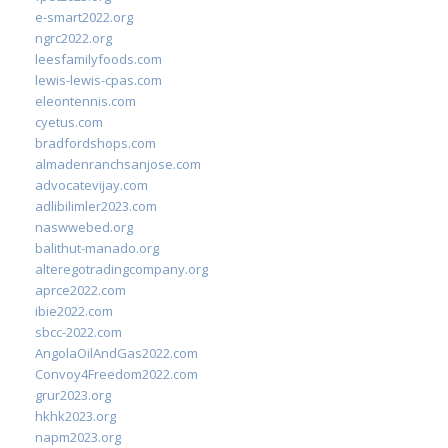
e-smart2022.org
ngrc2022.org
leesfamilyfoods.com
lewis-lewis-cpas.com
eleontennis.com
cyetus.com
bradfordshops.com
almadenranchsanjose.com
advocatevijay.com
adlibilimler2023.com
naswwebed.org
balithut-manado.org
alteregotradingcompany.org
aprce2022.com
ibie2022.com
sbcc-2022.com
AngolaOilAndGas2022.com
Convoy4Freedom2022.com
grur2023.org
hkhk2023.org
napm2023.org