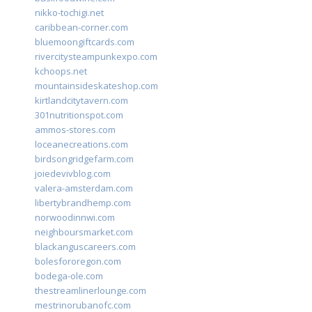
nikko-tochigi.net
caribbean-corner.com
bluemoongiftcards.com
rivercitysteampunkexpo.com
kchoops.net
mountainsideskateshop.com
kirtlandcitytavern.com
301nutritionspot.com
ammos-stores.com
loceanecreations.com
birdsongridgefarm.com
joiedevivblog.com
valera-amsterdam.com
libertybrandhemp.com
norwoodinnwi.com
neighboursmarket.com
blackanguscareers.com
bolesfororegon.com
bodega-ole.com
thestreamlinerlounge.com
mestrinorubanofc.com