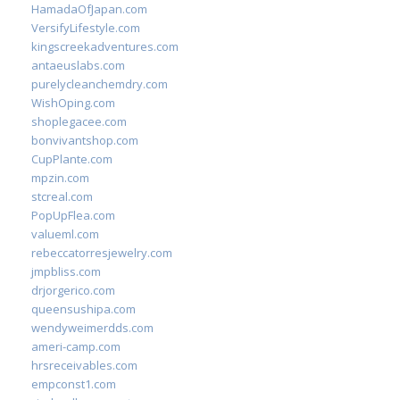
HamadaOfJapan.com
VersifyLifestyle.com
kingscreekadventures.com
antaeuslabs.com
purelycleanchemdry.com
WishOping.com
shoplegacee.com
bonvivantshop.com
CupPlante.com
mpzin.com
stcreal.com
PopUpFlea.com
valueml.com
rebeccatorresjewelry.com
jmpbliss.com
drjorgerico.com
queensushipa.com
wendyweimerdds.com
ameri-camp.com
hrsreceivables.com
empconst1.com