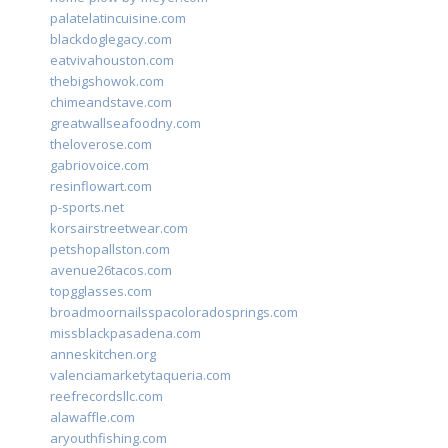
palatelatincuisine.com
blackdoglegacy.com
eatvivahouston.com
thebigshowok.com
chimeandstave.com
greatwallseafoodny.com
theloverose.com
gabriovoice.com
resinflowart.com
p-sports.net
korsairstreetwear.com
petshopallston.com
avenue26tacos.com
topgglasses.com
broadmoornailsspacoloradosprings.com
missblackpasadena.com
anneskitchen.org
valenciamarketytaqueria.com
reefrecordsllc.com
alawaffle.com
aryouthfishing.com