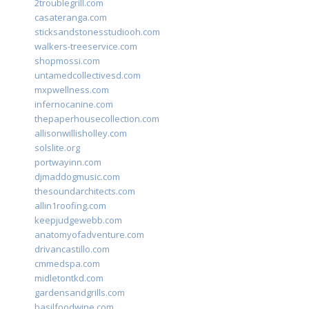
2troublegrill.com
casateranga.com
sticksandstonesstudiooh.com
walkers-treeservice.com
shopmossi.com
untamedcollectivesd.com
mxpwellness.com
infernocanine.com
thepaperhousecollection.com
allisonwillisholley.com
solslite.org
portwayinn.com
djmaddogmusic.com
thesoundarchitects.com
allin1roofing.com
keepjudgewebb.com
anatomyofadventure.com
drivancastillo.com
cmmedspa.com
midletontkd.com
gardensandgrills.com
basilfoodwine.com