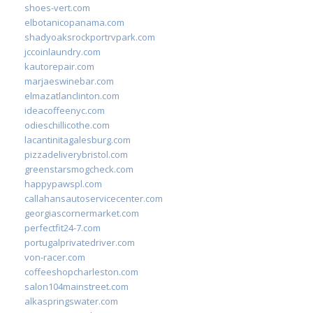
shoes-vert.com
elbotanicopanama.com
shadyoaksrockportrvpark.com
jccoinlaundry.com
kautorepair.com
marjaeswinebar.com
elmazatlanclinton.com
ideacoffeenyc.com
odieschillicothe.com
lacantinitagalesburg.com
pizzadeliverybristol.com
greenstarsmogcheck.com
happypawspl.com
callahansautoservicecenter.com
georgiascornermarket.com
perfectfit24-7.com
portugalprivatedriver.com
von-racer.com
coffeeshopcharleston.com
salon104mainstreet.com
alkaspringswater.com