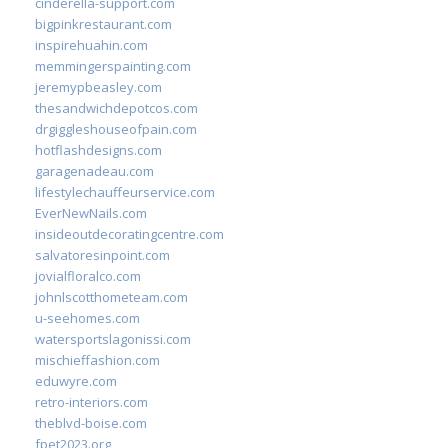
cinderella-support.com
bigpinkrestaurant.com
inspirehuahin.com
memmingerspainting.com
jeremypbeasley.com
thesandwichdepotcos.com
drgiggleshouseofpain.com
hotflashdesigns.com
garagenadeau.com
lifestylechauffeurservice.com
EverNewNails.com
insideoutdecoratingcentre.com
salvatoresinpoint.com
jovialfloralco.com
johnlscotthometeam.com
u-seehomes.com
watersportslagonissi.com
mischieffashion.com
eduwyre.com
retro-interiors.com
theblvd-boise.com
fpet2023.org