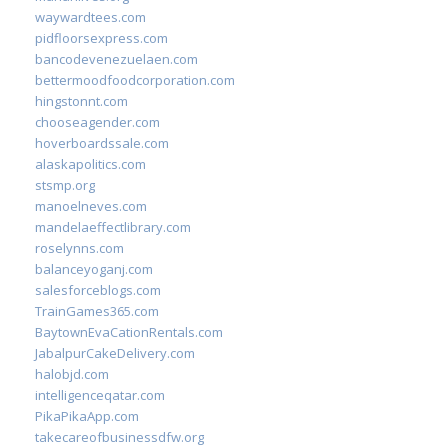
waywardtees.com
pidfloorsexpress.com
bancodevenezuelaen.com
bettermoodfoodcorporation.com
hingstonnt.com
chooseagender.com
hoverboardssale.com
alaskapolitics.com
stsmp.org
manoelneves.com
mandelaeffectlibrary.com
roselynns.com
balanceyoganj.com
salesforceblogs.com
TrainGames365.com
BaytownEvaCationRentals.com
JabalpurCakeDelivery.com
halobjd.com
intelligenceqatar.com
PikaPikaApp.com
takecareofbusinessdfw.org