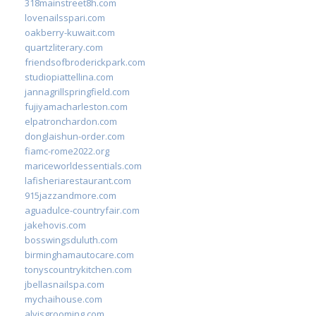
318mainstreet8h.com
lovenailsspari.com
oakberry-kuwait.com
quartzliterary.com
friendsofbroderickpark.com
studiopiattellina.com
jannagrillspringfield.com
fujiyamacharleston.com
elpatronchardon.com
donglaishun-order.com
fiamc-rome2022.org
mariceworldessentials.com
lafisheriarestaurant.com
915jazzandmore.com
aguadulce-countryfair.com
jakehovis.com
bosswingsduluth.com
birminghamautocare.com
tonyscountrykitchen.com
jbellasnailspa.com
mychaihouse.com
alvisgrooming.com