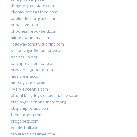
thegeorginaestate.com
blythewoodseafood.com
paolosdelibangkok.com
bobacove.com
phoone24brookfield.com
mickeybarmama.com
roadwayconstructioninc.com
shopdragonflyboutique.com
sportszilla.org
batchprovisionsbar.com
brasserie-gobette.com
musicrearte.com
morseysfarms.com
riverviewtennis.com
official-kelly-toys-squishmallows.com
displaygardenonsuncrest.org
bbq-empire-usa.com
feedstoreva.com
drogopets.com
ediblechalk.com
tabletennisnearme.com