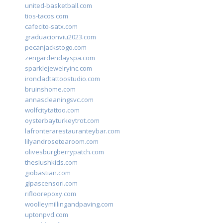
united-basketball.com
tios-tacos.com
cafecito-satx.com
graduacionviu2023.com
pecanjackstogo.com
zengardendayspa.com
sparklejewelryinc.com
ironcladtattoostudio.com
bruinshome.com
annascleaningsvc.com
wolfcitytattoo.com
oysterbayturkeytrot.com
lafronterarestauranteybar.com
lilyandrosetearoom.com
olivesburgberrypatch.com
theslushkids.com
giobastian.com
glpascensori.com
rifloorepoxy.com
woolleymillingandpaving.com
uptonpvd.com