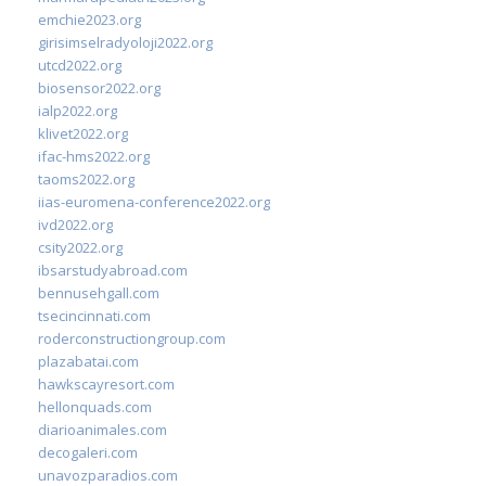
emchie2023.org
girisimselradyoloji2022.org
utcd2022.org
biosensor2022.org
ialp2022.org
klivet2022.org
ifac-hms2022.org
taoms2022.org
iias-euromena-conference2022.org
ivd2022.org
csity2022.org
ibsarstudyabroad.com
bennusehgall.com
tsecincinnati.com
roderconstructiongroup.com
plazabatai.com
hawkscayresort.com
hellonquads.com
diarioanimales.com
decogaleri.com
unavozparadios.com