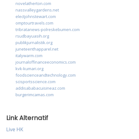
novelatherton.com
nassvalleygardens.net
electjohnstewart.com
omptourtravels.com
tribratanews-polreskebumen.com
rsudbayuasih.org
publikjurnalistik.org
juneteenthapparel.net
italywarm.com
journaloffinanceeconomics.com
kvk-kumari.org
foodscienceandtechnology.com
scisportsscience.com
addisababacuisineaz.com
burgerimcamas.com
Link Alternatif
Live HK