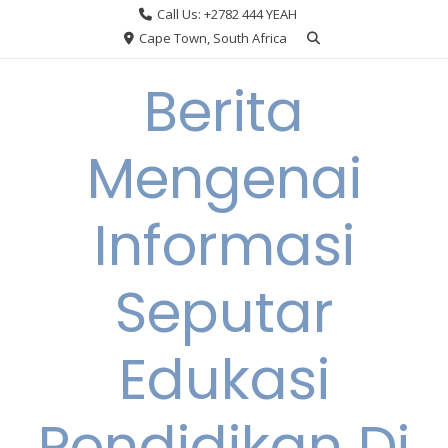
Skip
Call Us: +2782 444 YEAH
to
Cape Town, South Africa
content
Berita
Mengenai
Informasi
Seputar
Edukasi
Pendidikan Di