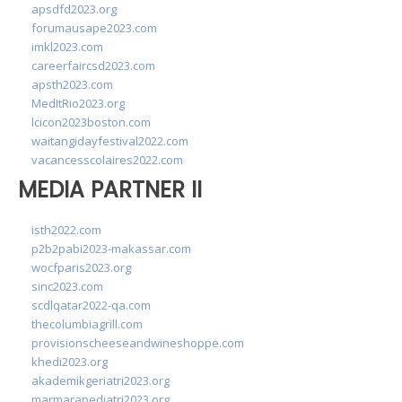
apsdfd2023.org
forumausape2023.com
imkl2023.com
careerfaircsd2023.com
apsth2023.com
MedItRio2023.org
lcicon2023boston.com
waitangidayfestival2022.com
vacancesscolaires2022.com
MEDIA PARTNER II
isth2022.com
p2b2pabi2023-makassar.com
wocfparis2023.org
sinc2023.com
scdlqatar2022-qa.com
thecolumbiagrill.com
provisionscheeseandwineshoppe.com
khedi2023.org
akademikgeriatri2023.org
marmarapediatri2023.org