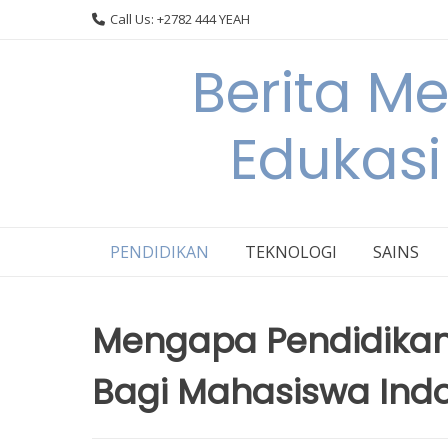
Skip
Call Us: +2782 444 YEAH
to
content
Berita M
Edukasi
PENDIDIKAN
TEKNOLOGI
SAINS
Mengapa Pendidikan
Bagi Mahasiswa Ind