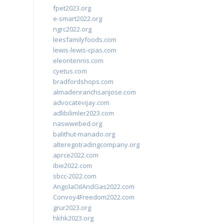
fpet2023.org
e-smart2022.org
ngrc2022.org
leesfamilyfoods.com
lewis-lewis-cpas.com
eleontennis.com
cyetus.com
bradfordshops.com
almadenranchsanjose.com
advocatevijay.com
adlibilimler2023.com
naswwebed.org
balithut-manado.org
alteregotradingcompany.org
aprce2022.com
ibie2022.com
sbcc-2022.com
AngolaOilAndGas2022.com
Convoy4Freedom2022.com
grur2023.org
hkhk2023.org