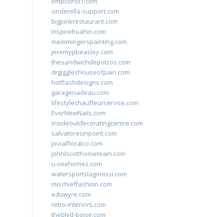
empconst1.com
cinderella-support.com
bigpinkrestaurant.com
inspirehuahin.com
memmingerspainting.com
jeremypbeasley.com
thesandwichdepotcos.com
drgiggleshouseofpain.com
hotflashdesigns.com
garagenadeau.com
lifestylechauffeurservice.com
EverNewNails.com
insideoutdecoratingcentre.com
salvatoresinpoint.com
jovialfloralco.com
johnlscotthometeam.com
u-seehomes.com
watersportslagonissi.com
mischieffashion.com
eduwyre.com
retro-interiors.com
theblvd-boise.com