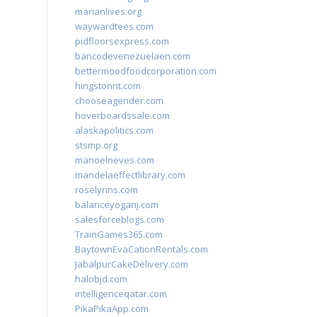
marianlives.org
waywardtees.com
pidfloorsexpress.com
bancodevenezuelaen.com
bettermoodfoodcorporation.com
hingstonnt.com
chooseagender.com
hoverboardssale.com
alaskapolitics.com
stsmp.org
manoelneves.com
mandelaeffectlibrary.com
roselynns.com
balanceyoganj.com
salesforceblogs.com
TrainGames365.com
BaytownEvaCationRentals.com
JabalpurCakeDelivery.com
halobjd.com
intelligenceqatar.com
PikaPikaApp.com