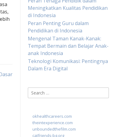
Peran Tenaga Pendidik dalam
asa
Meningkatkan Kualitas Pendidikan
tas,
di Indonesia
ebih
Peran Penting Guru dalam
Pendidikan di Indonesia
Mengenal Taman Kanak-Kanak:
Tempat Bermain dan Belajar Anak-
anak Indonesia
Teknologi Komunikasi: Pentingnya
Dalam Era Digital
 Dasar
Search
for:
okhealthcareers.com
theintexperience.com
unboundedthefilm.com
catfriends-bg.org