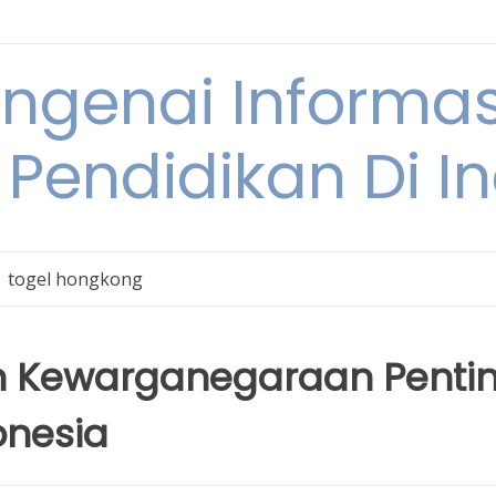
engenai Informas
 Pendidikan Di I
togel hongkong
 Kewarganegaraan Penti
onesia