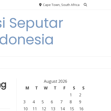
Cape Town, South Africa
i Seputar
ndonesia
ng
August 2026
M
T
W
T
F
S
S
1
2
3
4
5
6
7
8
9
10
11
12
13
14
15
16