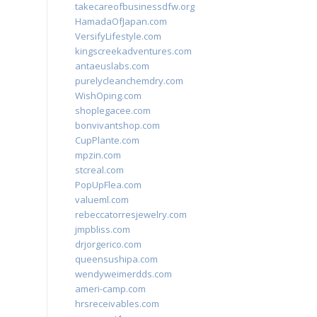
takecareofbusinessdfw.org
HamadaOfJapan.com
VersifyLifestyle.com
kingscreekadventures.com
antaeuslabs.com
purelycleanchemdry.com
WishOping.com
shoplegacee.com
bonvivantshop.com
CupPlante.com
mpzin.com
stcreal.com
PopUpFlea.com
valueml.com
rebeccatorresjewelry.com
jmpbliss.com
drjorgerico.com
queensushipa.com
wendyweimerdds.com
ameri-camp.com
hrsreceivables.com