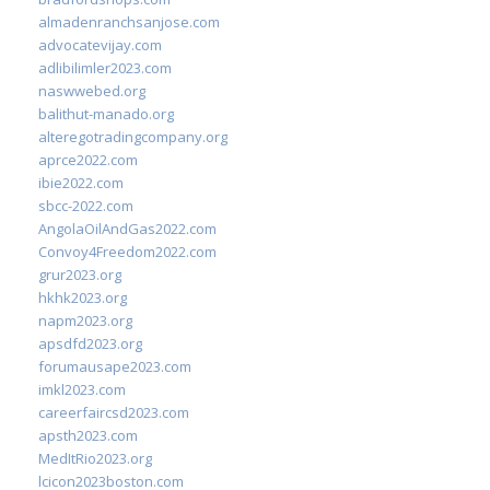
almadenranchsanjose.com
advocatevijay.com
adlibilimler2023.com
naswwebed.org
balithut-manado.org
alteregotradingcompany.org
aprce2022.com
ibie2022.com
sbcc-2022.com
AngolaOilAndGas2022.com
Convoy4Freedom2022.com
grur2023.org
hkhk2023.org
napm2023.org
apsdfd2023.org
forumausape2023.com
imkl2023.com
careerfaircsd2023.com
apsth2023.com
MedItRio2023.org
lcicon2023boston.com