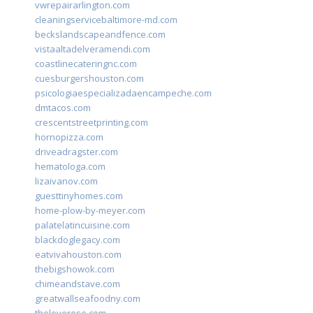
vwrepairarlington.com
cleaningservicebaltimore-md.com
beckslandscapeandfence.com
vistaaltadelveramendi.com
coastlinecateringnc.com
cuesburgershouston.com
psicologiaespecializadaencampeche.com
dmtacos.com
crescentstreetprinting.com
hornopizza.com
driveadragster.com
hematologa.com
lizaivanov.com
guesttinyhomes.com
home-plow-by-meyer.com
palatelatincuisine.com
blackdoglegacy.com
eatvivahouston.com
thebigshowok.com
chimeandstave.com
greatwallseafoodny.com