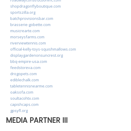
shopdragonflyboutique.com
sportszilla.org
batchprovisionsbar.com
brasserie-gobette.com
musicrearte.com
morseysfarms.com
riverviewtennis.com
official-kelly-toys-squishmallows.com
displaygardenonsuncrest.org
bbq-empire-usa.com
feedstoreva.com
drogopets.com
ediblechalk.com
tabletennisnearme.com
oaksofa.com
soultacohtx.com
capishcaps.com
gpsyfl.org
MEDIA PARTNER III