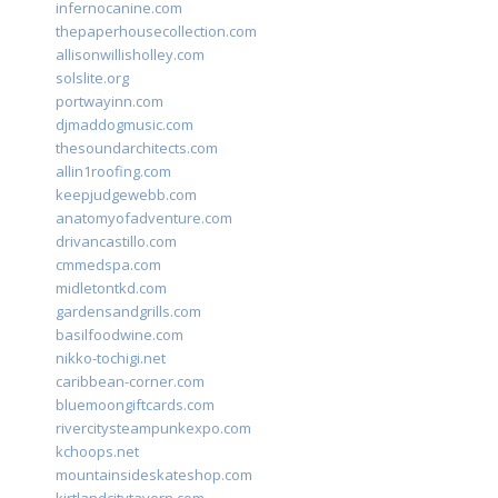
infernocanine.com
thepaperhousecollection.com
allisonwillisholley.com
solslite.org
portwayinn.com
djmaddogmusic.com
thesoundarchitects.com
allin1roofing.com
keepjudgewebb.com
anatomyofadventure.com
drivancastillo.com
cmmedspa.com
midletontkd.com
gardensandgrills.com
basilfoodwine.com
nikko-tochigi.net
caribbean-corner.com
bluemoongiftcards.com
rivercitysteampunkexpo.com
kchoops.net
mountainsideskateshop.com