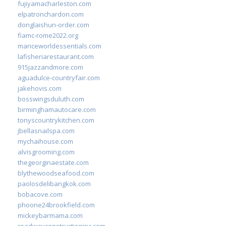
fujiyamacharleston.com
elpatronchardon.com
donglaishun-order.com
fiamc-rome2022.org
mariceworldessentials.com
lafisheriarestaurant.com
915jazzandmore.com
aguadulce-countryfair.com
jakehovis.com
bosswingsduluth.com
birminghamautocare.com
tonyscountrykitchen.com
jbellasnailspa.com
mychaihouse.com
alvisgrooming.com
thegeorginaestate.com
blythewoodseafood.com
paolosdelibangkok.com
bobacove.com
phoone24brookfield.com
mickeybarmama.com
roadwayconstructioninc.com