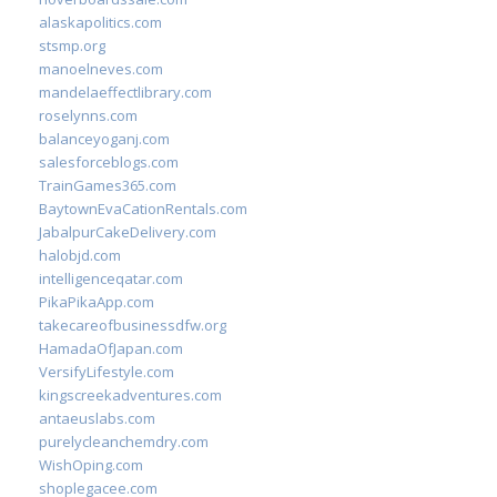
alaskapolitics.com
stsmp.org
manoelneves.com
mandelaeffectlibrary.com
roselynns.com
balanceyoganj.com
salesforceblogs.com
TrainGames365.com
BaytownEvaCationRentals.com
JabalpurCakeDelivery.com
halobjd.com
intelligenceqatar.com
PikaPikaApp.com
takecareofbusinessdfw.org
HamadaOfJapan.com
VersifyLifestyle.com
kingscreekadventures.com
antaeuslabs.com
purelycleanchemdry.com
WishOping.com
shoplegacee.com