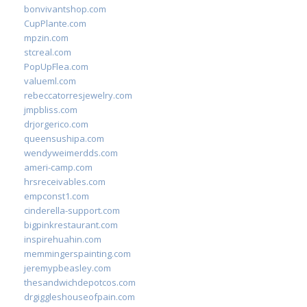
bonvivantshop.com
CupPlante.com
mpzin.com
stcreal.com
PopUpFlea.com
valueml.com
rebeccatorresjewelry.com
jmpbliss.com
drjorgerico.com
queensushipa.com
wendyweimerdds.com
ameri-camp.com
hrsreceivables.com
empconst1.com
cinderella-support.com
bigpinkrestaurant.com
inspirehuahin.com
memmingerspainting.com
jeremypbeasley.com
thesandwichdepotcos.com
drgiggleshouseofpain.com