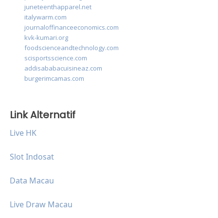
juneteenthapparel.net
italywarm.com
journaloffinanceeconomics.com
kvk-kumari.org
foodscienceandtechnology.com
scisportsscience.com
addisababacuisineaz.com
burgerimcamas.com
Link Alternatif
Live HK
Slot Indosat
Data Macau
Live Draw Macau