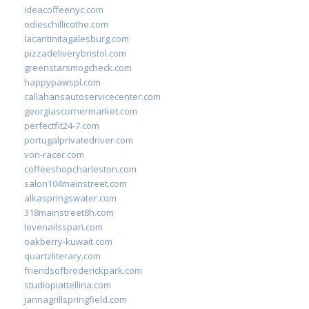
ideacoffeenyc.com
odieschillicothe.com
lacantinitagalesburg.com
pizzadeliverybristol.com
greenstarsmogcheck.com
happypawspl.com
callahansautoservicecenter.com
georgiascornermarket.com
perfectfit24-7.com
portugalprivatedriver.com
von-racer.com
coffeeshopcharleston.com
salon104mainstreet.com
alkaspringswater.com
318mainstreet8h.com
lovenailsspari.com
oakberry-kuwait.com
quartzliterary.com
friendsofbroderickpark.com
studiopiattellina.com
jannagrillspringfield.com