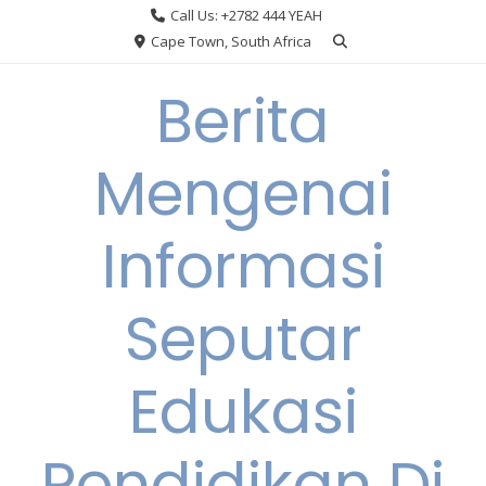
Skip
Call Us: +2782 444 YEAH
to
Cape Town, South Africa
content
Berita
Mengenai
Informasi
Seputar
Edukasi
Pendidikan Di