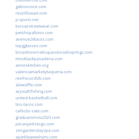
theloverose.com
gabriovoice.com
resinflowart.com
p-sports.net
korsairstreetwear.com
petshopallston.com
avenue26tacos.com
topgglasses.com
broadmoornailsspacoloradosprings.com
missblackpasadena.com
anneskitchen.org
valenciamarketytaqueria.com
reefrecordsllc.com
alawaffle.com
aryouthfishing.com
united-basketball.com
tios-tacos.com
cafecito-satx.com
graduacionviu2023.com
pecanjackstogo.com
zengardendayspa.com
sparklejewelryinc.com