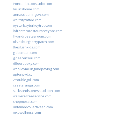
ironcladtattoostudio.com
bruinshome.com
annascleaningsvc.com
wolfcitytattoo.com
oysterbayturkeytrot.com
lafronterarestauranteybar.com
lilyandrosetearoom.com
olivesburgberrypatch.com
theslushkids.com
giobastian.com
glpascensori.com
rifloorepoxy.com
woolleymillingandpaving.com
uptonpvd.com
2troublegrill.com
casateranga.com
sticksandstonesstudiooh.com
walkers-treeservice.com
shopmossi.com
untamedcollectivesd.com
mxpwellness.com