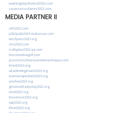
waitangidayfestival2022.com
vacancesscolaires2022.com
MEDIA PARTNER II
isth2022.com
p2b2pabi2023-makassar.com
wocfparis2023.org
sinc2023.com
scdlqatar2022-qa.com
thecolumbiagrill.com
provisionscheeseandwineshoppe.com
khedi2023.org
akademikgeriatri2023.org
marmarapediatri2023.org
emchie2023.org
girisimselradyoloji2022.org
utcd2022.org
biosensor2022.org
ialp2022.org
klivet2022.org
ifac-hms2022.org