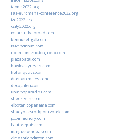
taoms2022.org
iias-euromena-conference2022.org
ivd2022.org
csity2022.org
ibsarstudyabroad.com
bennusehgall.com
tsecincinnati.com
roderconstructiongroup.com
plazabatai.com
hawkscayresort.com
hellonquads.com
diarioanimales.com
decogaleri.com
unavozparadios.com
shoes-vert.com
elbotanicopanama.com
shadyoaksrockportrvpark.com
jccoinlaundry.com
kautorepair.com
marjaeswinebar.com
elmazatlanclinton.com