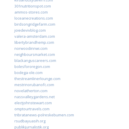
kirtlandcitytavern.com
301nutritionspot.com
ammos-stores.com
loceanecreations.com
birdsongridgefarm.com
joiedevivblog.com
valera-amsterdam.com
libertybrandhemp.com
norwoodinnwi.com
neighboursmarket.com
blackanguscareers.com
bolesfororegon.com
bodega-ole.com
thestreamlinerlounge.com
mestrinorubanofc.com
novelatherton.com
nassvalleygardens.net
electjohnstewart.com
omptourtravels.com
tribratanews-polreskebumen.com
rsudbayuasih.org
publikjurnalistik.org