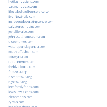
hotflashdesigns.com
garagenadeau.com
lifestylechauffeurservice.com
EverNewNails.com
insideoutdecoratingcentre.com
salvatoresinpoint.com
jovialfloralco.com
johnlscotthometeam.com
u-seehomes.com
watersportslagonissi.com
mischieffashion.com
eduwyre.com
retro-interiors.com
theblvd-boise.com
fpet2023.org
e-smart2022.org
ngrc2022.org
leesfamilyfoods.com
lewis-lewis-cpas.com
eleontennis.com
cyetus.com
bradfordshops.com