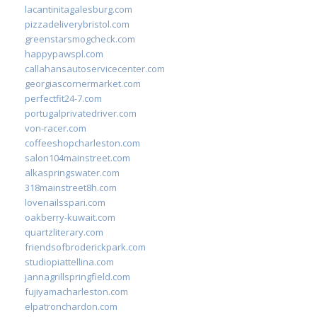
lacantinitagalesburg.com
pizzadeliverybristol.com
greenstarsmogcheck.com
happypawspl.com
callahansautoservicecenter.com
georgiascornermarket.com
perfectfit24-7.com
portugalprivatedriver.com
von-racer.com
coffeeshopcharleston.com
salon104mainstreet.com
alkaspringswater.com
318mainstreet8h.com
lovenailsspari.com
oakberry-kuwait.com
quartzliterary.com
friendsofbroderickpark.com
studiopiattellina.com
jannagrillspringfield.com
fujiyamacharleston.com
elpatronchardon.com