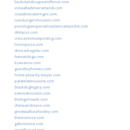
beckslandscapeandfence.com
vistaaltadelveramendi.com
coastlinecateringnc.com
cuesburgershouston.com
psicologiaespecializadaencampeche.com
dmtacos.com
crescentstreetprinting.com
hornopizza.com
driveadragster.com
hematologa.com
lizaivanov.com
guesttinyhomes.com
home-plow-by-meyer.com
palatelatincuisine.com
blackdoglegacy.com
eatvivahouston.com
thebigshowok.com
chimeandstave.com
greatwallseafoodny.com
theloverose.com
gabriovoice.com
resinflowart.com