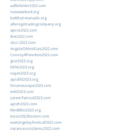
adlibilimler2023.com
naswwebed.org
balithut-manado.org
alteregotradingcompany.org
aprce2022.com
ibie2022.com
sbcc-2022.com
AngolaOilAndGas2022.com
Convoy4Freedom2022.com
grur2023.org
hkhk2023.org
napm2023.org
apsdfd2023.org
forumausape2023.com
imkl2023.com
careerfaircsd2023.com
apsth2023.com
MedItRio2023.org
lcicon2023boston.com
waitangidayfestival2022.com
vacancesscolaires2022.com