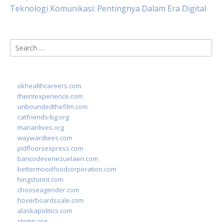
Teknologi Komunikasi: Pentingnya Dalam Era Digital
Search
for:
okhealthcareers.com
theintexperience.com
unboundedthefilm.com
catfriends-bg.org
marianlives.org
waywardtees.com
pidfloorsexpress.com
bancodevenezuelaen.com
bettermoodfoodcorporation.com
hingstonnt.com
chooseagender.com
hoverboardssale.com
alaskapolitics.com
stsmp.org