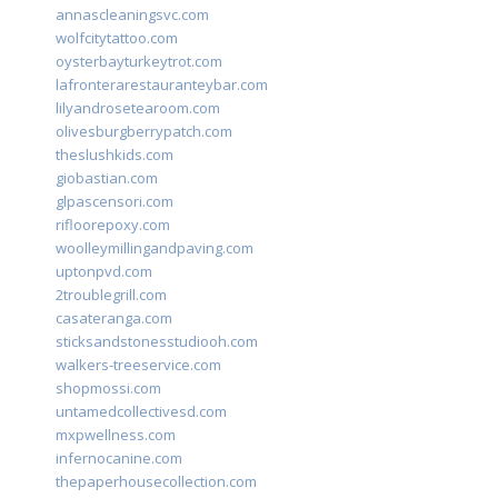
annascleaningsvc.com
wolfcitytattoo.com
oysterbayturkeytrot.com
lafronterarestauranteybar.com
lilyandrosetearoom.com
olivesburgberrypatch.com
theslushkids.com
giobastian.com
glpascensori.com
rifloorepoxy.com
woolleymillingandpaving.com
uptonpvd.com
2troublegrill.com
casateranga.com
sticksandstonesstudiooh.com
walkers-treeservice.com
shopmossi.com
untamedcollectivesd.com
mxpwellness.com
infernocanine.com
thepaperhousecollection.com