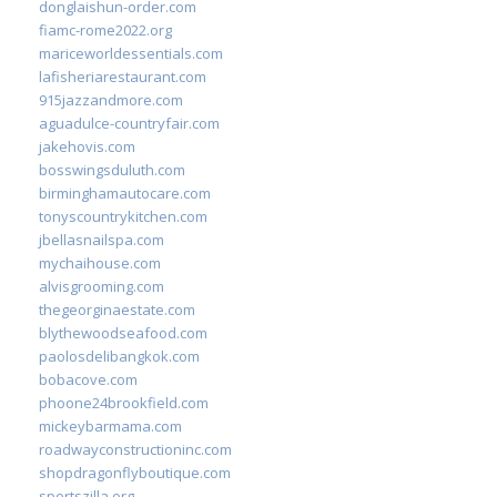
donglaishun-order.com
fiamc-rome2022.org
mariceworldessentials.com
lafisheriarestaurant.com
915jazzandmore.com
aguadulce-countryfair.com
jakehovis.com
bosswingsduluth.com
birminghamautocare.com
tonyscountrykitchen.com
jbellasnailspa.com
mychaihouse.com
alvisgrooming.com
thegeorginaestate.com
blythewoodseafood.com
paolosdelibangkok.com
bobacove.com
phoone24brookfield.com
mickeybarmama.com
roadwayconstructioninc.com
shopdragonflyboutique.com
sportszilla.org