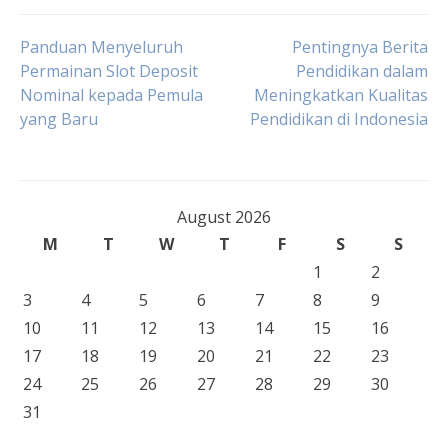
Post
Panduan Menyeluruh
Pentingnya Berita
Permainan Slot Deposit
Pendidikan dalam
Nominal kepada Pemula
Meningkatkan Kualitas
navigation
yang Baru
Pendidikan di Indonesia
August 2026
M
T
W
T
F
S
S
1
2
3
4
5
6
7
8
9
10
11
12
13
14
15
16
17
18
19
20
21
22
23
24
25
26
27
28
29
30
31