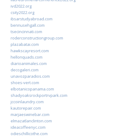
ivd2022.org
csity2022.org
ibsarstudyabroad.com
bennusehgall.com
tsecincinnati.com
roderconstructiongroup.com
plazabatai.com
hawkscayresort.com
hellonquads.com
diarioanimales.com
decogaleri.com
unavozparadios.com
shoes-vert.com
elbotanicopanama.com
shadyoaksrockportrvpark.com
jccoinlaundry.com
kautorepair.com
marjaeswinebar.com
elmazatlanclinton.com
ideacoffeenyc.com
odieschillicothe.com