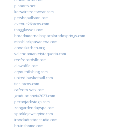
p-sports.net
korsairstreetwear.com
petshopallston.com
avenue26tacos.com
topgglasses.com
broadmoornailsspacoloradosprings.com
missblackpasadena.com
anneskitchen.org
valenciamarketytaqueria.com
reefrecordsllc.com
alawaffle.com
aryouthfishing.com
united-basketball.com
tios-tacos.com
cafecito-satx.com
graduacionviu2023.com
pecanjackstogo.com
zengardendayspa.com
sparklejewelryinc.com
ironcladtattoostudio.com
bruinshome.com