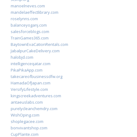
manoelneves.com
mandelaeffectlibrary.com
roselynns.com
balanceyoganj.com
salesforceblogs.com
TrainGames365.com
BaytownEvaCationRentals.com
JabalpurCakeDelivery.com
halobjd.com
intelligenceqatar.com
PikaPikaApp.com
takecareofbusinessdfw.org
HamadaOfJapan.com
VersifyLifestyle.com
kingscreekadventures.com
antaeuslabs.com
purelycleanchemdry.com
WishOping.com
shoplegacee.com
bonvivantshop.com
CupPlante.com