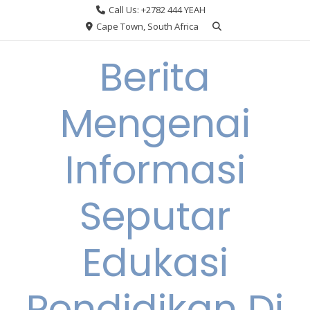
Skip
Call Us: +2782 444 YEAH
to
Cape Town, South Africa
content
Berita
Mengenai
Informasi
Seputar
Edukasi
Pendidikan Di