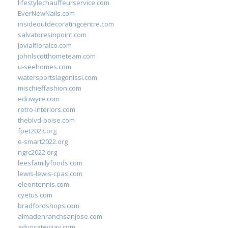
lifestylechauffeurservice.com
EverNewNails.com
insideoutdecoratingcentre.com
salvatoresinpoint.com
jovialfloralco.com
johnlscotthometeam.com
u-seehomes.com
watersportslagonissi.com
mischieffashion.com
eduwyre.com
retro-interiors.com
theblvd-boise.com
fpet2023.org
e-smart2022.org
ngrc2022.org
leesfamilyfoods.com
lewis-lewis-cpas.com
eleontennis.com
cyetus.com
bradfordshops.com
almadenranchsanjose.com
advocatevijay.com