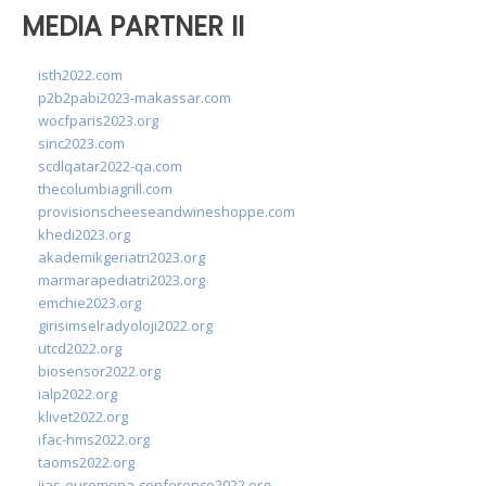
MEDIA PARTNER II
isth2022.com
p2b2pabi2023-makassar.com
wocfparis2023.org
sinc2023.com
scdlqatar2022-qa.com
thecolumbiagrill.com
provisionscheeseandwineshoppe.com
khedi2023.org
akademikgeriatri2023.org
marmarapediatri2023.org
emchie2023.org
girisimselradyoloji2022.org
utcd2022.org
biosensor2022.org
ialp2022.org
klivet2022.org
ifac-hms2022.org
taoms2022.org
iias-euromena-conference2022.org