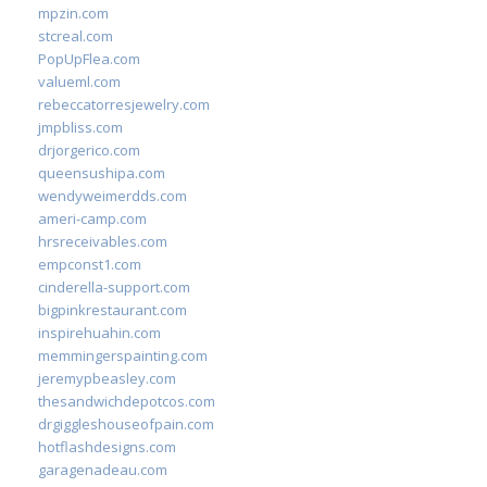
mpzin.com
stcreal.com
PopUpFlea.com
valueml.com
rebeccatorresjewelry.com
jmpbliss.com
drjorgerico.com
queensushipa.com
wendyweimerdds.com
ameri-camp.com
hrsreceivables.com
empconst1.com
cinderella-support.com
bigpinkrestaurant.com
inspirehuahin.com
memmingerspainting.com
jeremypbeasley.com
thesandwichdepotcos.com
drgiggleshouseofpain.com
hotflashdesigns.com
garagenadeau.com