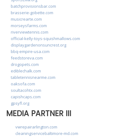
batchprovisionsbar.com
brasserie-gobette.com
musicrearte.com
morseysfarms.com
riverviewtennis.com
official-kelly-toys-squishmallows.com
displaygardenonsuncrest.org
bbq-empire-usa.com
feedstoreva.com
drogopets.com
ediblechalk.com
tabletennisnearme.com
oaksofa.com
soultacohtx.com
capishcaps.com
gpsyfl.org
MEDIA PARTNER III
vwrepairarlington.com
cleaningservicebaltimore-md.com