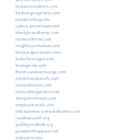
loceanecreations.com
birdsongridgefarm.com
joiedevivblog.com
valera-amsterdam.com
libertybrandhemp.com
norwoodinnwi.com
neighboursmarket.com
blackanguscareers.com
bolesfororegon.com
bodega-ole.com
thestreamlinerlounge.com
mestrinorubanofc.com
novelatherton.com
nassvalleygardens.net
electjohnstewart.com
omptourtravels.com
tribratanews-polreskebumen.com
rsudbayuasih.org
publikjurnalistik.org
juneteenthapparel.net
italywarm.com