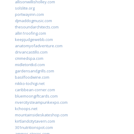
allisonwillisholley.com
solslite.org
portwayinn.com
djmaddogmusic.com
thesoundarchitects.com
allin1roofing.com
keepjudgewebb.com
anatomyofadventure.com
drivancastillo.com
cmmedspa.com
midletontkd.com
gardensandgrills.com
basilfoodwine.com
nikko-tochigi.net
caribbean-corner.com
bluemoongiftcards.com
rivercitysteampunkexpo.com
kchoops.net
mountainsideskateshop.com
kirtlandcitytavern.com
301nutritionspot.com
ammos-stores.com