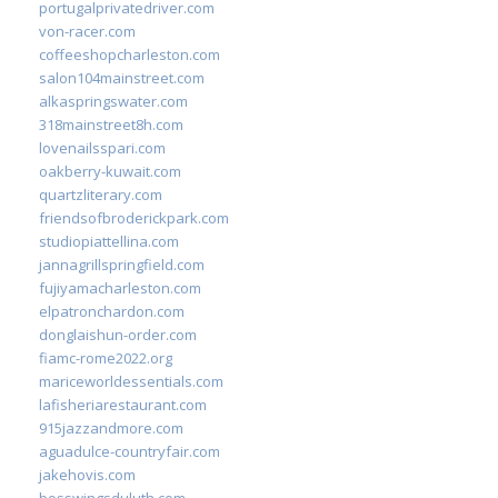
portugalprivatedriver.com
von-racer.com
coffeeshopcharleston.com
salon104mainstreet.com
alkaspringswater.com
318mainstreet8h.com
lovenailsspari.com
oakberry-kuwait.com
quartzliterary.com
friendsofbroderickpark.com
studiopiattellina.com
jannagrillspringfield.com
fujiyamacharleston.com
elpatronchardon.com
donglaishun-order.com
fiamc-rome2022.org
mariceworldessentials.com
lafisheriarestaurant.com
915jazzandmore.com
aguadulce-countryfair.com
jakehovis.com
bosswingsduluth.com