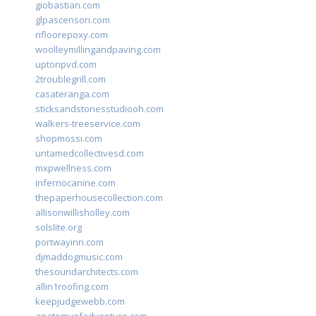
giobastian.com
glpascensori.com
rifloorepoxy.com
woolleymillingandpaving.com
uptonpvd.com
2troublegrill.com
casateranga.com
sticksandstonesstudiooh.com
walkers-treeservice.com
shopmossi.com
untamedcollectivesd.com
mxpwellness.com
infernocanine.com
thepaperhousecollection.com
allisonwillisholley.com
solslite.org
portwayinn.com
djmaddogmusic.com
thesoundarchitects.com
allin1roofing.com
keepjudgewebb.com