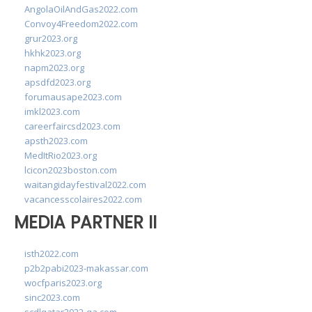
AngolaOilAndGas2022.com
Convoy4Freedom2022.com
grur2023.org
hkhk2023.org
napm2023.org
apsdfd2023.org
forumausape2023.com
imkl2023.com
careerfaircsd2023.com
apsth2023.com
MedItRio2023.org
lcicon2023boston.com
waitangidayfestival2022.com
vacancesscolaires2022.com
MEDIA PARTNER II
isth2022.com
p2b2pabi2023-makassar.com
wocfparis2023.org
sinc2023.com
scdlqatar2022-qa.com