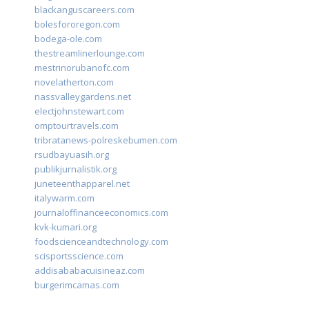
blackanguscareers.com
bolesfororegon.com
bodega-ole.com
thestreamlinerlounge.com
mestrinorubanofc.com
novelatherton.com
nassvalleygardens.net
electjohnstewart.com
omptourtravels.com
tribratanews-polreskebumen.com
rsudbayuasih.org
publikjurnalistik.org
juneteenthapparel.net
italywarm.com
journaloffinanceeconomics.com
kvk-kumari.org
foodscienceandtechnology.com
scisportsscience.com
addisababacuisineaz.com
burgerimcamas.com