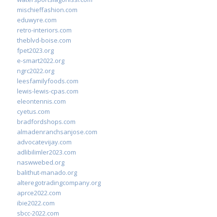
mischieffashion.com
eduwyre.com
retro-interiors.com
theblvd-boise.com
fpet2023.org
e-smart2022.org
ngrc2022.org
leesfamilyfoods.com
lewis-lewis-cpas.com
eleontennis.com
cyetus.com
bradfordshops.com
almadenranchsanjose.com
advocatevijay.com
adlibilimler2023.com
naswwebed.org
balithut-manado.org
alteregotradingcompany.org
aprce2022.com
ibie2022.com
sbcc-2022.com