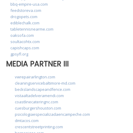
bbq-empire-usa.com
feedstoreva.com
drogopets.com
ediblechalk.com
tabletennisnearme.com
oaksofa.com
soultacohtx.com
capishcaps.com
gpsyfl.org
MEDIA PARTNER III
vwrepairarlington.com
cleaningservicebaltimore-md.com
beckslandscapeandfence.com
vistaaltadelveramendi.com
coastlinecateringnc.com
cuesburgershouston.com
psicologiaespecializadaencampeche.com
dmtacos.com
crescentstreetprinting.com