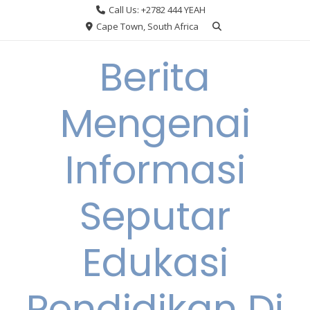
Skip
Call Us: +2782 444 YEAH
to
Cape Town, South Africa
content
Berita
Mengenai
Informasi
Seputar
Edukasi
Pendidikan Di