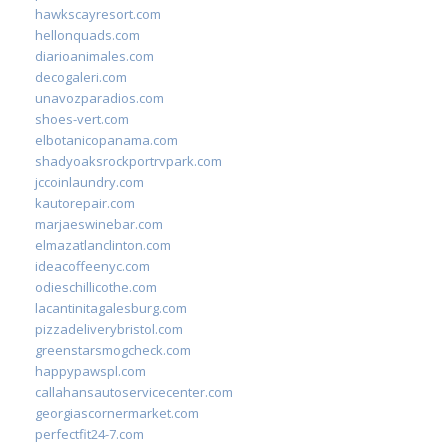
hawkscayresort.com
hellonquads.com
diarioanimales.com
decogaleri.com
unavozparadios.com
shoes-vert.com
elbotanicopanama.com
shadyoaksrockportrvpark.com
jccoinlaundry.com
kautorepair.com
marjaeswinebar.com
elmazatlanclinton.com
ideacoffeenyc.com
odieschillicothe.com
lacantinitagalesburg.com
pizzadeliverybristol.com
greenstarsmogcheck.com
happypawspl.com
callahansautoservicecenter.com
georgiascornermarket.com
perfectfit24-7.com