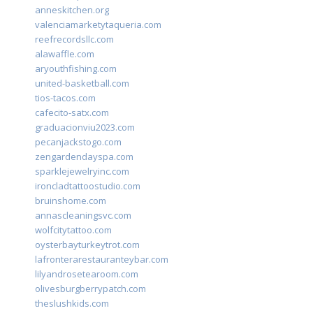
anneskitchen.org
valenciamarketytaqueria.com
reefrecordsllc.com
alawaffle.com
aryouthfishing.com
united-basketball.com
tios-tacos.com
cafecito-satx.com
graduacionviu2023.com
pecanjackstogo.com
zengardendayspa.com
sparklejewelryinc.com
ironcladtattoostudio.com
bruinshome.com
annascleaningsvc.com
wolfcitytattoo.com
oysterbayturkeytrot.com
lafronterarestauranteybar.com
lilyandrosetearoom.com
olivesburgberrypatch.com
theslushkids.com