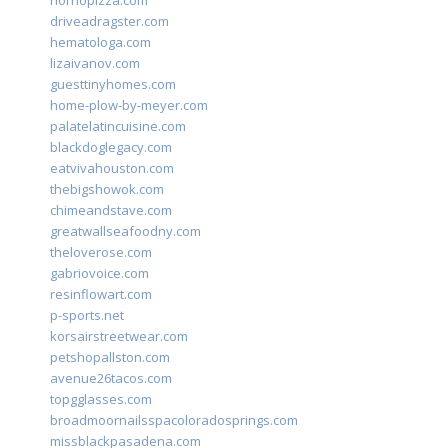
hornopizza.com
driveadragster.com
hematologa.com
lizaivanov.com
guesttinyhomes.com
home-plow-by-meyer.com
palatelatincuisine.com
blackdoglegacy.com
eatvivahouston.com
thebigshowok.com
chimeandstave.com
greatwallseafoodny.com
theloverose.com
gabriovoice.com
resinflowart.com
p-sports.net
korsairstreetwear.com
petshopallston.com
avenue26tacos.com
topgglasses.com
broadmoornailsspacoloradosprings.com
missblackpasadena.com