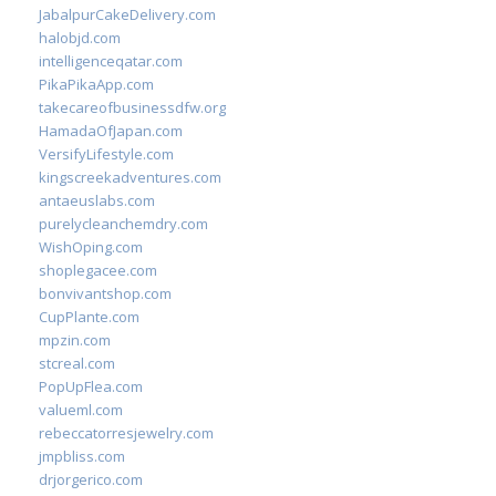
JabalpurCakeDelivery.com
halobjd.com
intelligenceqatar.com
PikaPikaApp.com
takecareofbusinessdfw.org
HamadaOfJapan.com
VersifyLifestyle.com
kingscreekadventures.com
antaeuslabs.com
purelycleanchemdry.com
WishOping.com
shoplegacee.com
bonvivantshop.com
CupPlante.com
mpzin.com
stcreal.com
PopUpFlea.com
valueml.com
rebeccatorresjewelry.com
jmpbliss.com
drjorgerico.com