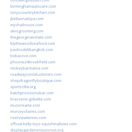
birminghamautocare.com
tonyscountrykitchen.com
jbellasnailspa.com
mychaihouse.com
alvisgrooming.com
thegeorginaestate.com
blythewoodseafood.com
paolosdelibangkok.com
bobacove.com
phoone24brookfield.com
mickeybarmama.com
roadwayconstructioninc.com
shopdragonflyboutique.com
sportszilla.org
batchprovisionsbar.com
brasserie-gobette.com
musicrearte.com
morseysfarms.com
riverviewtennis.com
official-kelly-toys-squishmallows.com
displaygardenonsuncrest.org