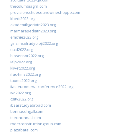
thecolumbiagrill.com
provisionscheeseandwineshoppe.com
khedi2023.org
akademikgeriatri2023.org
marmarapediatri2023.org
emchie2023.org
girisimselradyoloji2022.org
utcd2022.org
biosensor2022.org
ialp2022.org
klivet2022.org
ifac-hms2022.org
taoms2022.org
iias-euromena-conference2022.org
ivd2022.org
csity2022.org
ibsarstudyabroad.com
bennusehgall.com
tsecincinnati.com
roderconstructiongroup.com
plazabatai.com