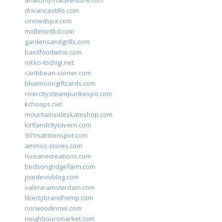
anatomyofadventure.com
drivancastillo.com
cmmedspa.com
midletontkd.com
gardensandgrills.com
basilfoodwine.com
nikko-tochigi.net
caribbean-corner.com
bluemoongiftcards.com
rivercitysteampunkexpo.com
kchoops.net
mountainsideskateshop.com
kirtlandcitytavern.com
301nutritionspot.com
ammos-stores.com
loceanecreations.com
birdsongridgefarm.com
joiedevivblog.com
valera-amsterdam.com
libertybrandhemp.com
norwoodinnwi.com
neighboursmarket.com