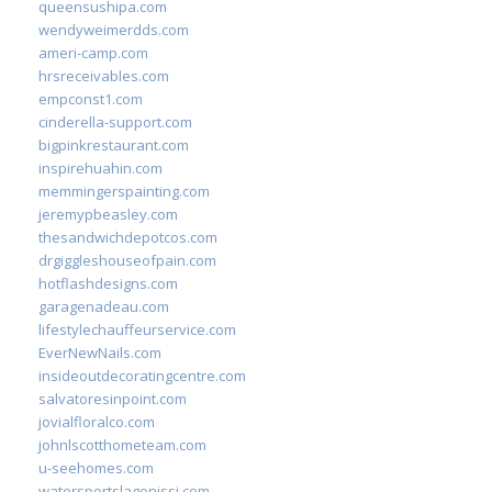
queensushipa.com
wendyweimerdds.com
ameri-camp.com
hrsreceivables.com
empconst1.com
cinderella-support.com
bigpinkrestaurant.com
inspirehuahin.com
memmingerspainting.com
jeremypbeasley.com
thesandwichdepotcos.com
drgiggleshouseofpain.com
hotflashdesigns.com
garagenadeau.com
lifestylechauffeurservice.com
EverNewNails.com
insideoutdecoratingcentre.com
salvatoresinpoint.com
jovialfloralco.com
johnlscotthometeam.com
u-seehomes.com
watersportslagonissi.com