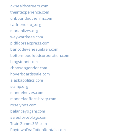
okhealthcareers.com
theintexperience.com
unboundedthefilm.com
catfriends-bg.org
marianlives.org
waywardtees.com
pidfloorsexpress.com
bancodevenezuelaen.com
bettermoodfoodcorporation.com
hingstonnt.com
chooseagender.com
hoverboardssale.com
alaskapolitics.com
stsmp.org
manoelneves.com
mandelaeffectlibrary.com
roselynns.com
balanceyoganj.com
salesforceblogs.com
TrainGames365.com
BaytownEvaCationRentals.com