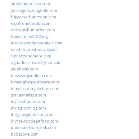
studiopiattellina.com
jannagrillspringfield.com
fujiyamacharleston.com
elpatronchardon.com
donglaishun-order.com
fiamc-rome2022.org
mariceworldessentials.com
lafisheriarestaurant.com
915jazzandmore.com
aguadulce-countryfair.com
jakehovis.com
bosswingsduluth.com
birminghamautocare.com
tonyscountrykitchen.com
jbellasnailspa.com
mychaihouse.com
alvisgrooming.com
thegeorginaestate.com
blythewoodseafood.com
paolosdelibangkok.com
bobacove.com