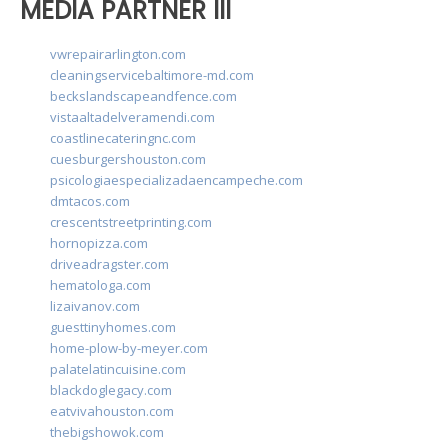
MEDIA PARTNER III
vwrepairarlington.com
cleaningservicebaltimore-md.com
beckslandscapeandfence.com
vistaaltadelveramendi.com
coastlinecateringnc.com
cuesburgershouston.com
psicologiaespecializadaencampeche.com
dmtacos.com
crescentstreetprinting.com
hornopizza.com
driveadragster.com
hematologa.com
lizaivanov.com
guesttinyhomes.com
home-plow-by-meyer.com
palatelatincuisine.com
blackdoglegacy.com
eatvivahouston.com
thebigshowok.com