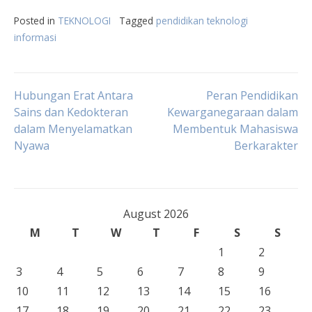
Posted in
TEKNOLOGI
Tagged
pendidikan teknologi
informasi
Post
Hubungan Erat Antara
Peran Pendidikan
Sains dan Kedokteran
Kewarganegaraan dalam
dalam Menyelamatkan
Membentuk Mahasiswa
navigation
Nyawa
Berkarakter
August 2026
M
T
W
T
F
S
S
1
2
3
4
5
6
7
8
9
10
11
12
13
14
15
16
17
18
19
20
21
22
23