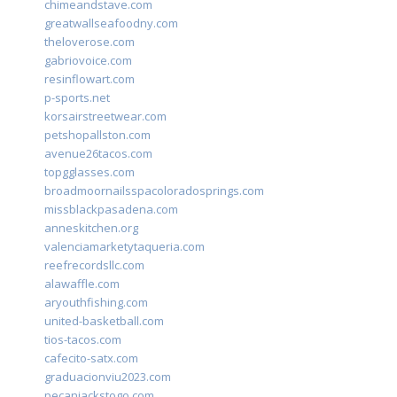
chimeandstave.com
greatwallseafoodny.com
theloverose.com
gabriovoice.com
resinflowart.com
p-sports.net
korsairstreetwear.com
petshopallston.com
avenue26tacos.com
topgglasses.com
broadmoornailsspacoloradosprings.com
missblackpasadena.com
anneskitchen.org
valenciamarketytaqueria.com
reefrecordsllc.com
alawaffle.com
aryouthfishing.com
united-basketball.com
tios-tacos.com
cafecito-satx.com
graduacionviu2023.com
pecanjackstogo.com