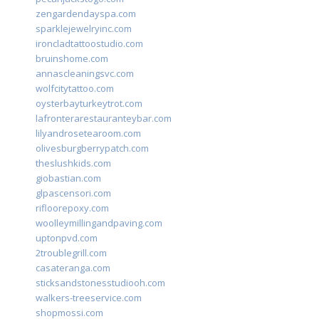
zengardendayspa.com
sparklejewelryinc.com
ironcladtattoostudio.com
bruinshome.com
annascleaningsvc.com
wolfcitytattoo.com
oysterbayturkeytrot.com
lafronterarestauranteybar.com
lilyandrosetearoom.com
olivesburgberrypatch.com
theslushkids.com
giobastian.com
glpascensori.com
rifloorepoxy.com
woolleymillingandpaving.com
uptonpvd.com
2troublegrill.com
casateranga.com
sticksandstonesstudiooh.com
walkers-treeservice.com
shopmossi.com