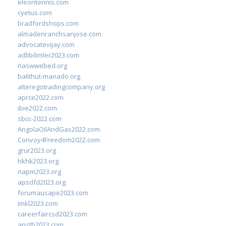
eleontennis.com
cyetus.com
bradfordshops.com
almadenranchsanjose.com
advocatevijay.com
adlibilimler2023.com
naswwebed.org
balithut-manado.org
alteregotradingcompany.org
aprce2022.com
ibie2022.com
sbcc-2022.com
AngolaOilAndGas2022.com
Convoy4Freedom2022.com
grur2023.org
hkhk2023.org
napm2023.org
apsdfd2023.org
forumausape2023.com
imkl2023.com
careerfaircsd2023.com
apsth2023.com