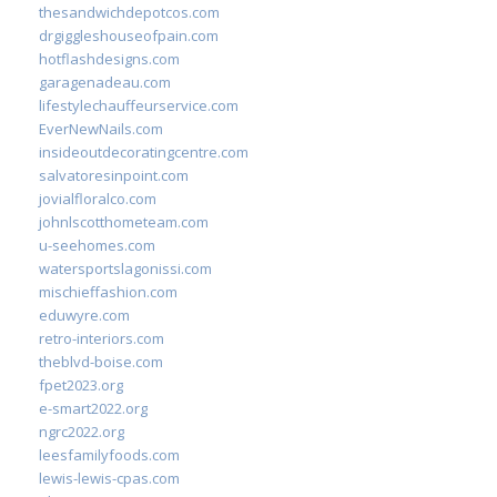
thesandwichdepotcos.com
drgiggleshouseofpain.com
hotflashdesigns.com
garagenadeau.com
lifestylechauffeurservice.com
EverNewNails.com
insideoutdecoratingcentre.com
salvatoresinpoint.com
jovialfloralco.com
johnlscotthometeam.com
u-seehomes.com
watersportslagonissi.com
mischieffashion.com
eduwyre.com
retro-interiors.com
theblvd-boise.com
fpet2023.org
e-smart2022.org
ngrc2022.org
leesfamilyfoods.com
lewis-lewis-cpas.com