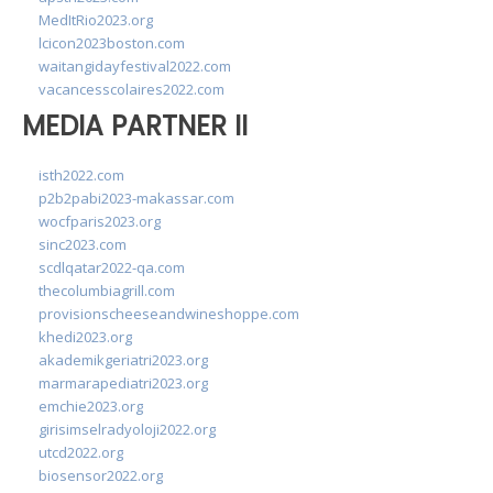
MedItRio2023.org
lcicon2023boston.com
waitangidayfestival2022.com
vacancesscolaires2022.com
MEDIA PARTNER II
isth2022.com
p2b2pabi2023-makassar.com
wocfparis2023.org
sinc2023.com
scdlqatar2022-qa.com
thecolumbiagrill.com
provisionscheeseandwineshoppe.com
khedi2023.org
akademikgeriatri2023.org
marmarapediatri2023.org
emchie2023.org
girisimselradyoloji2022.org
utcd2022.org
biosensor2022.org