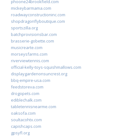
phoone24brookfield.com
mickeybarmama.com
roadwayconstructioninc.com
shopdragonflyboutique.com
sportszilla.org
batchprovisionsbar.com
brasserie-gobette.com
musicrearte.com
morseysfarms.com
riverviewtennis.com
official-kelly-toys-squishmallows.com
displaygardenonsuncrest.org
bbq-empire-usa.com
feedstoreva.com
drogopets.com
ediblechalk.com
tabletennisnearme.com
oaksofa.com
soultacohtx.com
capishcaps.com
gpsyfl.org