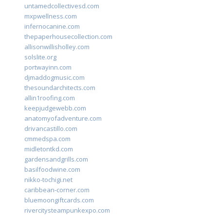
untamedcollectivesd.com
mxpwellness.com
infernocanine.com
thepaperhousecollection.com
allisonwillisholley.com
solslite.org
portwayinn.com
djmaddogmusic.com
thesoundarchitects.com
allin1roofing.com
keepjudgewebb.com
anatomyofadventure.com
drivancastillo.com
cmmedspa.com
midletontkd.com
gardensandgrills.com
basilfoodwine.com
nikko-tochigi.net
caribbean-corner.com
bluemoongiftcards.com
rivercitysteampunkexpo.com