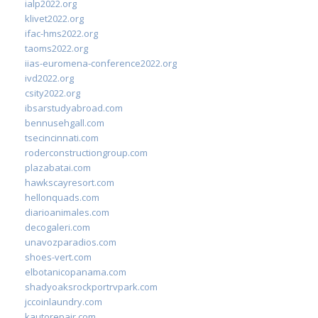
ialp2022.org
klivet2022.org
ifac-hms2022.org
taoms2022.org
iias-euromena-conference2022.org
ivd2022.org
csity2022.org
ibsarstudyabroad.com
bennusehgall.com
tsecincinnati.com
roderconstructiongroup.com
plazabatai.com
hawkscayresort.com
hellonquads.com
diarioanimales.com
decogaleri.com
unavozparadios.com
shoes-vert.com
elbotanicopanama.com
shadyoaksrockportrvpark.com
jccoinlaundry.com
kautorepair.com