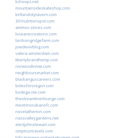
kchoops.net
mountainsideskateshop.com
kirtlandcitytavern.com
301nutritionspot.com
ammos-stores.com
loceanecreations.com
birdsongridgefarm.com
joiedevivblog.com
valera-amsterdam.com
libertybrandhemp.com
norwoodinnwi.com
neighboursmarket.com
blackanguscareers.com
bolesfororegon.com
bodega-ole.com
thestreamlinerlounge.com
mestrinorubanofc.com
novelatherton.com
nassvalleygardens.net
electjohnstewart.com
omptourtravels.com
tribratanews-polreskebumen.com