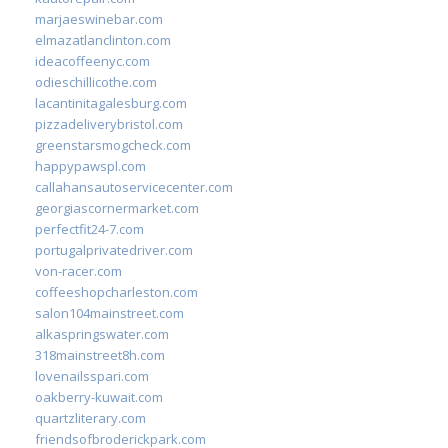
marjaeswinebar.com
elmazatlanclinton.com
ideacoffeenyc.com
odieschillicothe.com
lacantinitagalesburg.com
pizzadeliverybristol.com
greenstarsmogcheck.com
happypawspl.com
callahansautoservicecenter.com
georgiascornermarket.com
perfectfit24-7.com
portugalprivatedriver.com
von-racer.com
coffeeshopcharleston.com
salon104mainstreet.com
alkaspringswater.com
318mainstreet8h.com
lovenailsspari.com
oakberry-kuwait.com
quartzliterary.com
friendsofbroderickpark.com