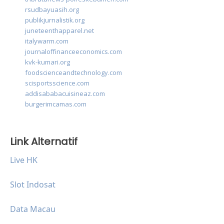
rsudbayuasih.org
publikjurnalistik.org
juneteenthapparel.net
italywarm.com
journaloffinanceeconomics.com
kvk-kumari.org
foodscienceandtechnology.com
scisportsscience.com
addisababacuisineaz.com
burgerimcamas.com
Link Alternatif
Live HK
Slot Indosat
Data Macau