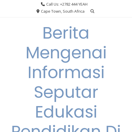
Skip
Call Us: +2782 444 YEAH
to
Cape Town, South Africa
content
Berita
Mengenai
Informasi
Seputar
Edukasi
Pendidikan Di