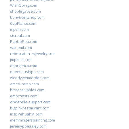
WishOping.com
shoplegacee.com
bonvivantshop.com
CupPlante.com
mpzin.com
stcreal.com
PopUpFlea.com
valueml.com
rebeccatorresjewelry.com
jmpbliss.com
drjorgerico.com
queensushipa.com
wendyweimerdds.com
ameri-camp.com
hrsreceivables.com
empconst1.com
cinderella-support.com
bigpinkrestaurant.com
inspirehuahin.com
memmingerspainting.com
jeremypbeasley.com