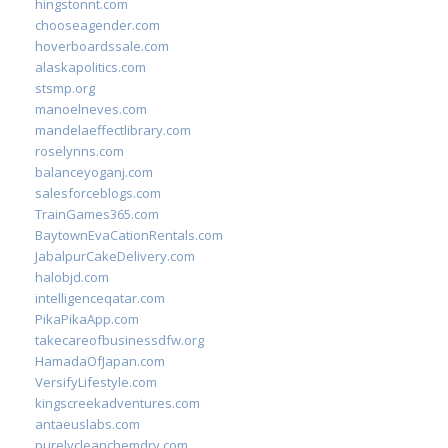
hingstonnt.com
chooseagender.com
hoverboardssale.com
alaskapolitics.com
stsmp.org
manoelneves.com
mandelaeffectlibrary.com
roselynns.com
balanceyoganj.com
salesforceblogs.com
TrainGames365.com
BaytownEvaCationRentals.com
JabalpurCakeDelivery.com
halobjd.com
intelligenceqatar.com
PikaPikaApp.com
takecareofbusinessdfw.org
HamadaOfJapan.com
VersifyLifestyle.com
kingscreekadventures.com
antaeuslabs.com
purelycleanchemdry.com