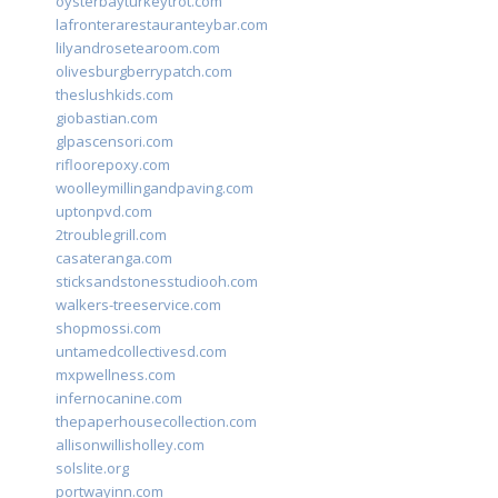
oysterbayturkeytrot.com
lafronterarestauranteybar.com
lilyandrosetearoom.com
olivesburgberrypatch.com
theslushkids.com
giobastian.com
glpascensori.com
rifloorepoxy.com
woolleymillingandpaving.com
uptonpvd.com
2troublegrill.com
casateranga.com
sticksandstonesstudiooh.com
walkers-treeservice.com
shopmossi.com
untamedcollectivesd.com
mxpwellness.com
infernocanine.com
thepaperhousecollection.com
allisonwillisholley.com
solslite.org
portwayinn.com