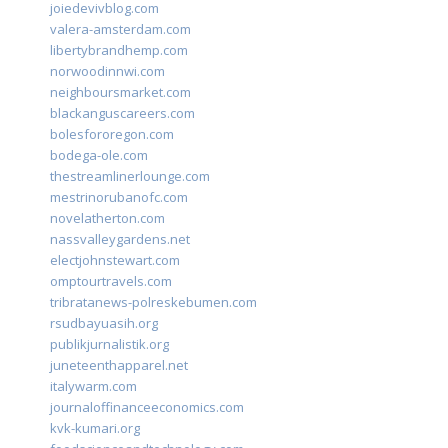
joiedevivblog.com
valera-amsterdam.com
libertybrandhemp.com
norwoodinnwi.com
neighboursmarket.com
blackanguscareers.com
bolesfororegon.com
bodega-ole.com
thestreamlinerlounge.com
mestrinorubanofc.com
novelatherton.com
nassvalleygardens.net
electjohnstewart.com
omptourtravels.com
tribratanews-polreskebumen.com
rsudbayuasih.org
publikjurnalistik.org
juneteenthapparel.net
italywarm.com
journaloffinanceeconomics.com
kvk-kumari.org