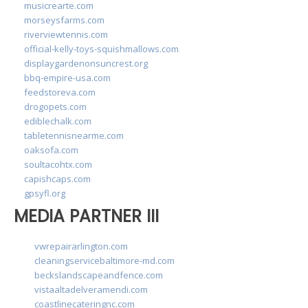
musicrearte.com
morseysfarms.com
riverviewtennis.com
official-kelly-toys-squishmallows.com
displaygardenonsuncrest.org
bbq-empire-usa.com
feedstoreva.com
drogopets.com
ediblechalk.com
tabletennisnearme.com
oaksofa.com
soultacohtx.com
capishcaps.com
gpsyfl.org
MEDIA PARTNER III
vwrepairarlington.com
cleaningservicebaltimore-md.com
beckslandscapeandfence.com
vistaaltadelveramendi.com
coastlinecateringnc.com