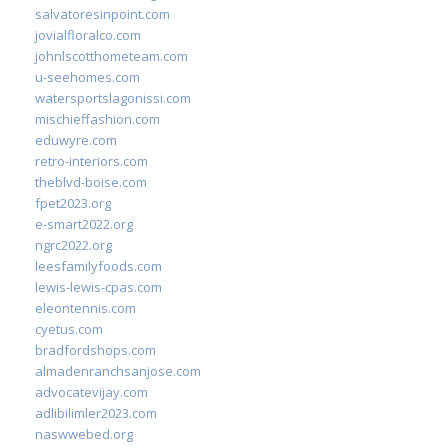
salvatoresinpoint.com
jovialfloralco.com
johnlscotthometeam.com
u-seehomes.com
watersportslagonissi.com
mischieffashion.com
eduwyre.com
retro-interiors.com
theblvd-boise.com
fpet2023.org
e-smart2022.org
ngrc2022.org
leesfamilyfoods.com
lewis-lewis-cpas.com
eleontennis.com
cyetus.com
bradfordshops.com
almadenranchsanjose.com
advocatevijay.com
adlibilimler2023.com
naswwebed.org