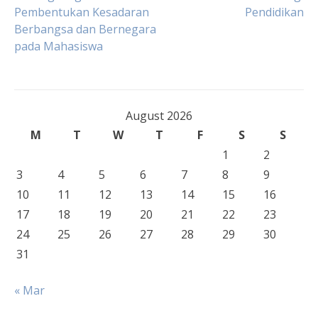
Pembentukan Kesadaran
Pendidikan
navigation
Berbangsa dan Bernegara
pada Mahasiswa
August 2026
M
T
W
T
F
S
S
1
2
3
4
5
6
7
8
9
10
11
12
13
14
15
16
17
18
19
20
21
22
23
24
25
26
27
28
29
30
31
« Mar