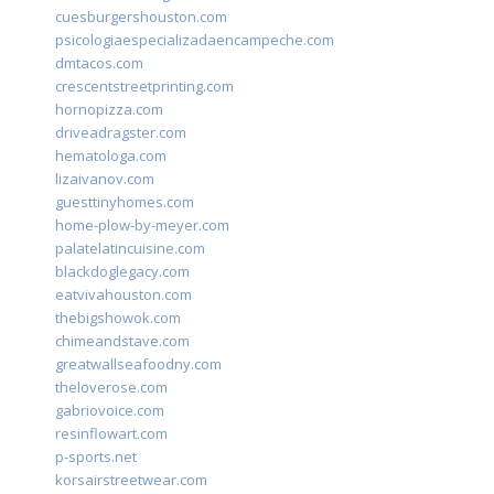
cuesburgershouston.com
psicologiaespecializadaencampeche.com
dmtacos.com
crescentstreetprinting.com
hornopizza.com
driveadragster.com
hematologa.com
lizaivanov.com
guesttinyhomes.com
home-plow-by-meyer.com
palatelatincuisine.com
blackdoglegacy.com
eatvivahouston.com
thebigshowok.com
chimeandstave.com
greatwallseafoodny.com
theloverose.com
gabriovoice.com
resinflowart.com
p-sports.net
korsairstreetwear.com