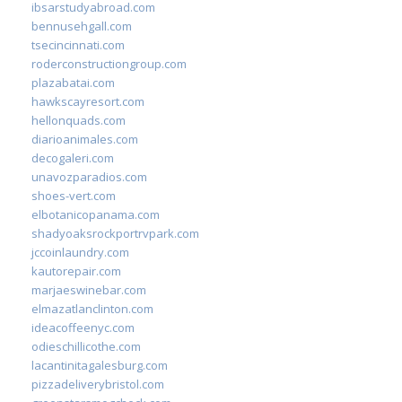
ibsarstudyabroad.com
bennusehgall.com
tsecincinnati.com
roderconstructiongroup.com
plazabatai.com
hawkscayresort.com
hellonquads.com
diarioanimales.com
decogaleri.com
unavozparadios.com
shoes-vert.com
elbotanicopanama.com
shadyoaksrockportrvpark.com
jccoinlaundry.com
kautorepair.com
marjaeswinebar.com
elmazatlanclinton.com
ideacoffeenyc.com
odieschillicothe.com
lacantinitagalesburg.com
pizzadeliverybristol.com