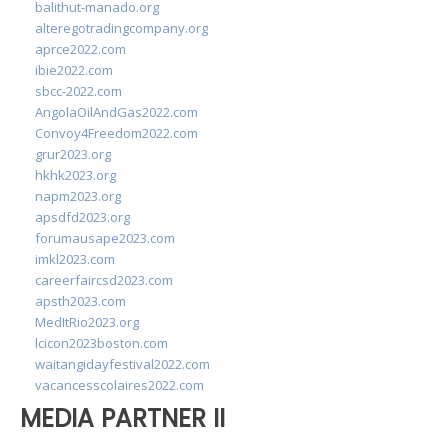
balithut-manado.org
alteregotradingcompany.org
aprce2022.com
ibie2022.com
sbcc-2022.com
AngolaOilAndGas2022.com
Convoy4Freedom2022.com
grur2023.org
hkhk2023.org
napm2023.org
apsdfd2023.org
forumausape2023.com
imkl2023.com
careerfaircsd2023.com
apsth2023.com
MedItRio2023.org
lcicon2023boston.com
waitangidayfestival2022.com
vacancesscolaires2022.com
MEDIA PARTNER II