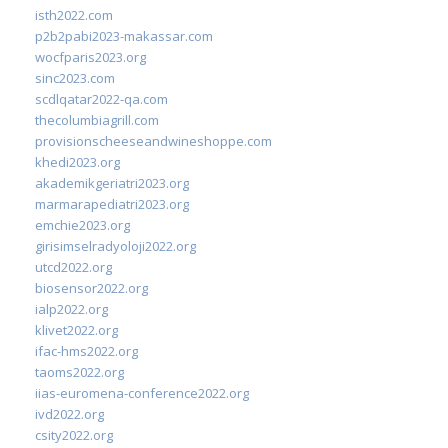
isth2022.com
p2b2pabi2023-makassar.com
wocfparis2023.org
sinc2023.com
scdlqatar2022-qa.com
thecolumbiagrill.com
provisionscheeseandwineshoppe.com
khedi2023.org
akademikgeriatri2023.org
marmarapediatri2023.org
emchie2023.org
girisimselradyoloji2022.org
utcd2022.org
biosensor2022.org
ialp2022.org
klivet2022.org
ifac-hms2022.org
taoms2022.org
iias-euromena-conference2022.org
ivd2022.org
csity2022.org