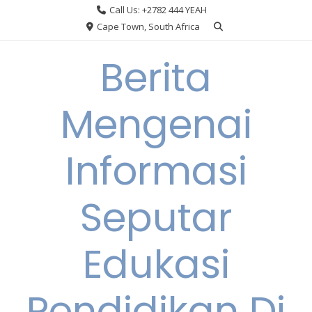
Skip
Call Us: +2782 444 YEAH
to
Cape Town, South Africa
content
Berita
Mengenai
Informasi
Seputar
Edukasi
Pendidikan Di