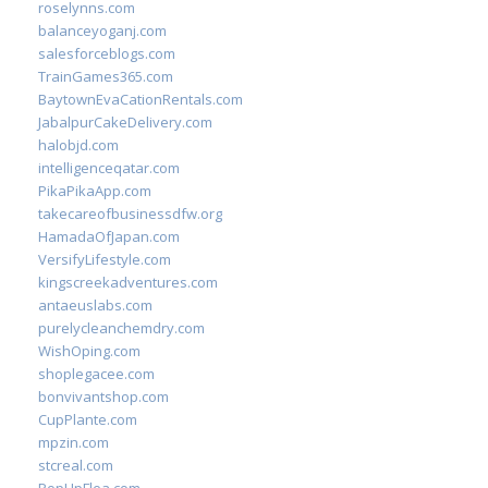
roselynns.com
balanceyoganj.com
salesforceblogs.com
TrainGames365.com
BaytownEvaCationRentals.com
JabalpurCakeDelivery.com
halobjd.com
intelligenceqatar.com
PikaPikaApp.com
takecareofbusinessdfw.org
HamadaOfJapan.com
VersifyLifestyle.com
kingscreekadventures.com
antaeuslabs.com
purelycleanchemdry.com
WishOping.com
shoplegacee.com
bonvivantshop.com
CupPlante.com
mpzin.com
stcreal.com