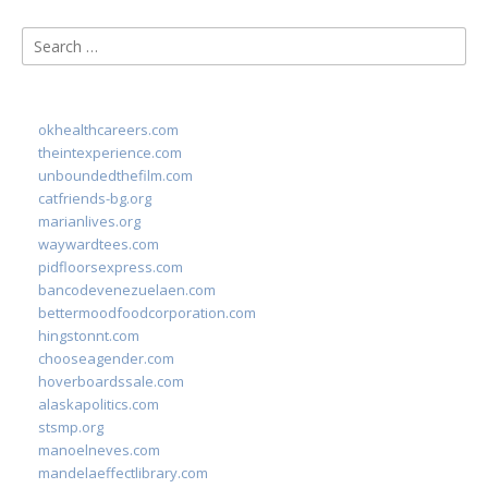
Search
for:
okhealthcareers.com
theintexperience.com
unboundedthefilm.com
catfriends-bg.org
marianlives.org
waywardtees.com
pidfloorsexpress.com
bancodevenezuelaen.com
bettermoodfoodcorporation.com
hingstonnt.com
chooseagender.com
hoverboardssale.com
alaskapolitics.com
stsmp.org
manoelneves.com
mandelaeffectlibrary.com