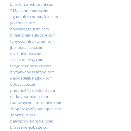
lafisheriarestaurant.com
915jazzandmore.com
aguadulce-countryfair.com
jakehovis.com
bosswingsduluth.com
birminghamautocare.com
tonyscountrykitchen.com
jbellasnailspa.com
mychaihouse.com
alvisgrooming.com
thegeorginaestate.com
blythewoodseafood.com
paolosdelibangkok.com
bobacove.com
phoone24brookfield.com
mickeybarmama.com
roadwayconstructioninc.com
shopdragonflyboutique.com
sportszilla.org
batchprovisionsbar.com
brasserie-gobette.com