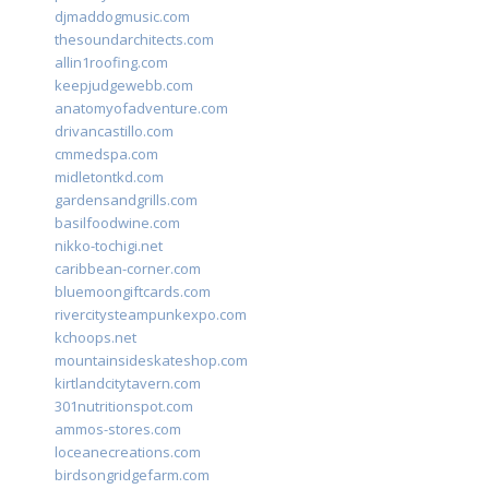
djmaddogmusic.com
thesoundarchitects.com
allin1roofing.com
keepjudgewebb.com
anatomyofadventure.com
drivancastillo.com
cmmedspa.com
midletontkd.com
gardensandgrills.com
basilfoodwine.com
nikko-tochigi.net
caribbean-corner.com
bluemoongiftcards.com
rivercitysteampunkexpo.com
kchoops.net
mountainsideskateshop.com
kirtlandcitytavern.com
301nutritionspot.com
ammos-stores.com
loceanecreations.com
birdsongridgefarm.com