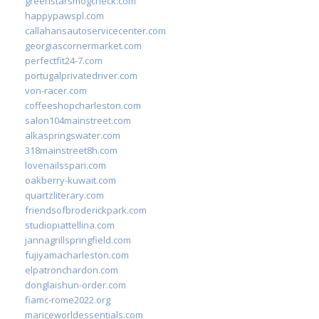
greenstarsmogcheck.com
happypawspl.com
callahansautoservicecenter.com
georgiascornermarket.com
perfectfit24-7.com
portugalprivatedriver.com
von-racer.com
coffeeshopcharleston.com
salon104mainstreet.com
alkaspringswater.com
318mainstreet8h.com
lovenailsspari.com
oakberry-kuwait.com
quartzliterary.com
friendsofbroderickpark.com
studiopiattellina.com
jannagrillspringfield.com
fujiyamacharleston.com
elpatronchardon.com
donglaishun-order.com
fiamc-rome2022.org
mariceworldessentials.com