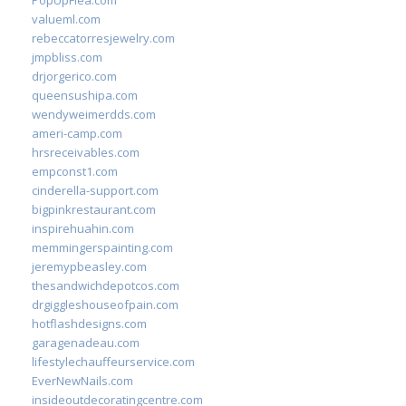
PopUpFlea.com
valueml.com
rebeccatorresjewelry.com
jmpbliss.com
drjorgerico.com
queensushipa.com
wendyweimerdds.com
ameri-camp.com
hrsreceivables.com
empconst1.com
cinderella-support.com
bigpinkrestaurant.com
inspirehuahin.com
memmingerspainting.com
jeremypbeasley.com
thesandwichdepotcos.com
drgiggleshouseofpain.com
hotflashdesigns.com
garagenadeau.com
lifestylechauffeurservice.com
EverNewNails.com
insideoutdecoratingcentre.com