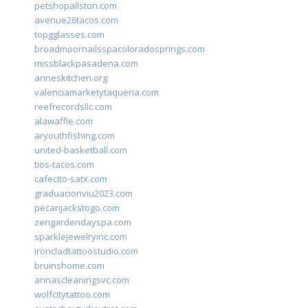
petshopallston.com
avenue26tacos.com
topgglasses.com
broadmoornailsspacoloradosprings.com
missblackpasadena.com
anneskitchen.org
valenciamarketytaqueria.com
reefrecordsllc.com
alawaffle.com
aryouthfishing.com
united-basketball.com
tios-tacos.com
cafecito-satx.com
graduacionviu2023.com
pecanjackstogo.com
zengardendayspa.com
sparklejewelryinc.com
ironcladtattoostudio.com
bruinshome.com
annascleaningsvc.com
wolfcitytattoo.com