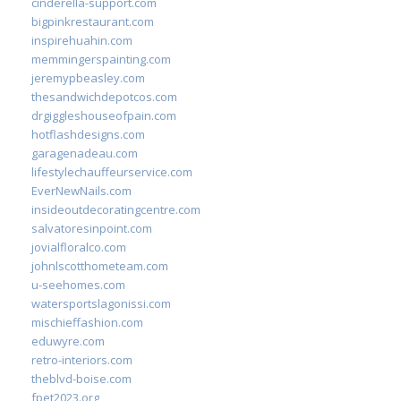
cinderella-support.com
bigpinkrestaurant.com
inspirehuahin.com
memmingerspainting.com
jeremypbeasley.com
thesandwichdepotcos.com
drgiggleshouseofpain.com
hotflashdesigns.com
garagenadeau.com
lifestylechauffeurservice.com
EverNewNails.com
insideoutdecoratingcentre.com
salvatoresinpoint.com
jovialfloralco.com
johnlscotthometeam.com
u-seehomes.com
watersportslagonissi.com
mischieffashion.com
eduwyre.com
retro-interiors.com
theblvd-boise.com
fpet2023.org