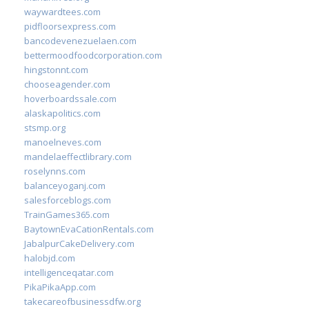
waywardtees.com
pidfloorsexpress.com
bancodevenezuelaen.com
bettermoodfoodcorporation.com
hingstonnt.com
chooseagender.com
hoverboardssale.com
alaskapolitics.com
stsmp.org
manoelneves.com
mandelaeffectlibrary.com
roselynns.com
balanceyoganj.com
salesforceblogs.com
TrainGames365.com
BaytownEvaCationRentals.com
JabalpurCakeDelivery.com
halobjd.com
intelligenceqatar.com
PikaPikaApp.com
takecareofbusinessdfw.org