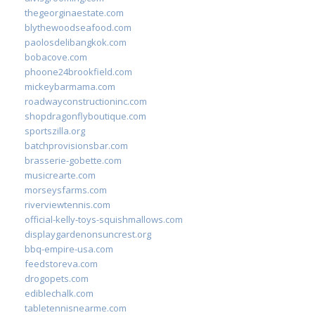
thegeorginaestate.com
blythewoodseafood.com
paolosdelibangkok.com
bobacove.com
phoone24brookfield.com
mickeybarmama.com
roadwayconstructioninc.com
shopdragonflyboutique.com
sportszilla.org
batchprovisionsbar.com
brasserie-gobette.com
musicrearte.com
morseysfarms.com
riverviewtennis.com
official-kelly-toys-squishmallows.com
displaygardenonsuncrest.org
bbq-empire-usa.com
feedstoreva.com
drogopets.com
ediblechalk.com
tabletennisnearme.com