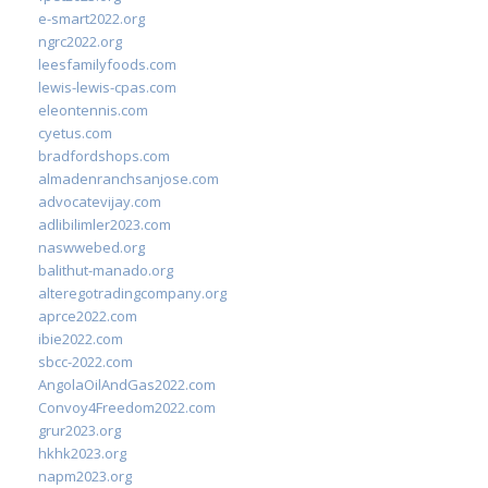
e-smart2022.org
ngrc2022.org
leesfamilyfoods.com
lewis-lewis-cpas.com
eleontennis.com
cyetus.com
bradfordshops.com
almadenranchsanjose.com
advocatevijay.com
adlibilimler2023.com
naswwebed.org
balithut-manado.org
alteregotradingcompany.org
aprce2022.com
ibie2022.com
sbcc-2022.com
AngolaOilAndGas2022.com
Convoy4Freedom2022.com
grur2023.org
hkhk2023.org
napm2023.org