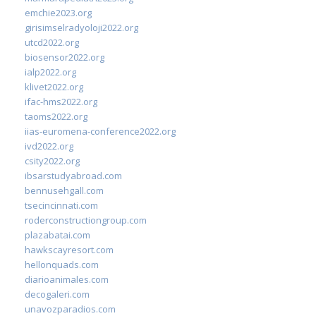
emchie2023.org
girisimselradyoloji2022.org
utcd2022.org
biosensor2022.org
ialp2022.org
klivet2022.org
ifac-hms2022.org
taoms2022.org
iias-euromena-conference2022.org
ivd2022.org
csity2022.org
ibsarstudyabroad.com
bennusehgall.com
tsecincinnati.com
roderconstructiongroup.com
plazabatai.com
hawkscayresort.com
hellonquads.com
diarioanimales.com
decogaleri.com
unavozparadios.com