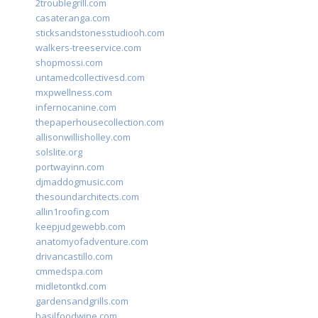
2troublegrill.com
casateranga.com
sticksandstonesstudiooh.com
walkers-treeservice.com
shopmossi.com
untamedcollectivesd.com
mxpwellness.com
infernocanine.com
thepaperhousecollection.com
allisonwillisholley.com
solslite.org
portwayinn.com
djmaddogmusic.com
thesoundarchitects.com
allin1roofing.com
keepjudgewebb.com
anatomyofadventure.com
drivancastillo.com
cmmedspa.com
midletontkd.com
gardensandgrills.com
basilfoodwine.com