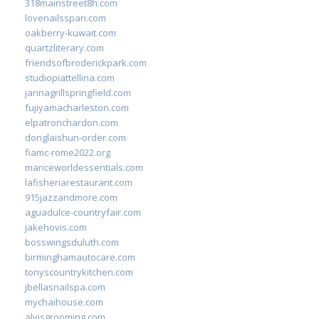
318mainstreet8h.com
lovenailsspari.com
oakberry-kuwait.com
quartzliterary.com
friendsofbroderickpark.com
studiopiattellina.com
jannagrillspringfield.com
fujiyamacharleston.com
elpatronchardon.com
donglaishun-order.com
fiamc-rome2022.org
mariceworldessentials.com
lafisheriarestaurant.com
915jazzandmore.com
aguadulce-countryfair.com
jakehovis.com
bosswingsduluth.com
birminghamautocare.com
tonyscountrykitchen.com
jbellasnailspa.com
mychaihouse.com
alvisgrooming.com