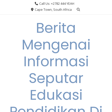
Skip
Call Us: +2782 444 YEAH
to
Cape Town, South Africa
content
Berita
Mengenai
Informasi
Seputar
Edukasi
Pendidikan Di