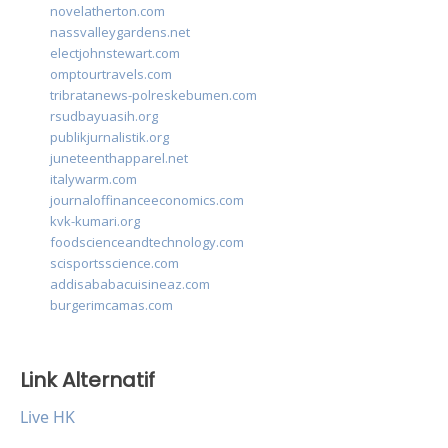
novelatherton.com
nassvalleygardens.net
electjohnstewart.com
omptourtravels.com
tribratanews-polreskebumen.com
rsudbayuasih.org
publikjurnalistik.org
juneteenthapparel.net
italywarm.com
journaloffinanceeconomics.com
kvk-kumari.org
foodscienceandtechnology.com
scisportsscience.com
addisababacuisineaz.com
burgerimcamas.com
Link Alternatif
Live HK