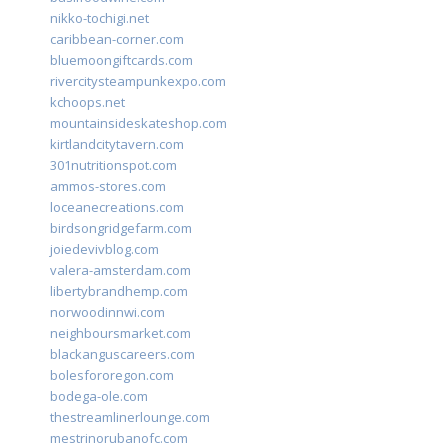
nikko-tochigi.net
caribbean-corner.com
bluemoongiftcards.com
rivercitysteampunkexpo.com
kchoops.net
mountainsideskateshop.com
kirtlandcitytavern.com
301nutritionspot.com
ammos-stores.com
loceanecreations.com
birdsongridgefarm.com
joiedevivblog.com
valera-amsterdam.com
libertybrandhemp.com
norwoodinnwi.com
neighboursmarket.com
blackanguscareers.com
bolesfororegon.com
bodega-ole.com
thestreamlinerlounge.com
mestrinorubanofc.com