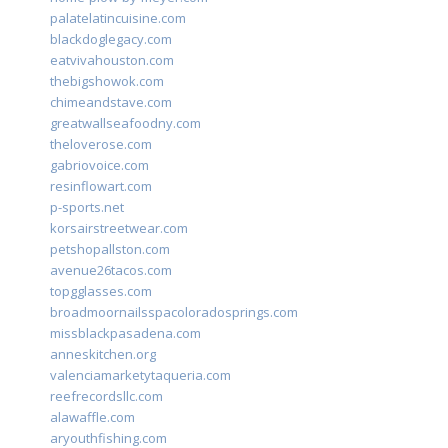
palatelatincuisine.com
blackdoglegacy.com
eatvivahouston.com
thebigshowok.com
chimeandstave.com
greatwallseafoodny.com
theloverose.com
gabriovoice.com
resinflowart.com
p-sports.net
korsairstreetwear.com
petshopallston.com
avenue26tacos.com
topgglasses.com
broadmoornailsspacoloradosprings.com
missblackpasadena.com
anneskitchen.org
valenciamarketytaqueria.com
reefrecordsllc.com
alawaffle.com
aryouthfishing.com