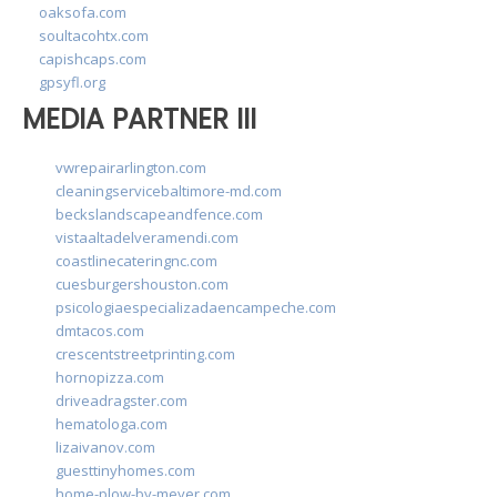
oaksofa.com
soultacohtx.com
capishcaps.com
gpsyfl.org
MEDIA PARTNER III
vwrepairarlington.com
cleaningservicebaltimore-md.com
beckslandscapeandfence.com
vistaaltadelveramendi.com
coastlinecateringnc.com
cuesburgershouston.com
psicologiaespecializadaencampeche.com
dmtacos.com
crescentstreetprinting.com
hornopizza.com
driveadragster.com
hematologa.com
lizaivanov.com
guesttinyhomes.com
home-plow-by-meyer.com