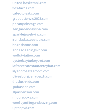
united-basketball.com
tios-tacos.com
cafecito-satx.com
graduacionviu2023.com
pecanjackstogo.com
zengardendayspa.com
sparklejewelryinc.com
ironcladtattoostudio.com
bruinshome.com
annascleaningsvc.com
wolfcitytattoo.com
oysterbayturkeytrot.com
lafronterarestauranteybar.com
lilyandrosetearoom.com
olivesburgberrypatch.com
theslushkids.com
giobastian.com
glpascensori.com
rifloorepoxy.com
woolleymillingandpaving.com
uptonpvd.com