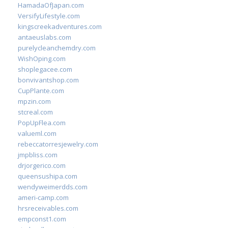
HamadaOfJapan.com
VersifyLifestyle.com
kingscreekadventures.com
antaeuslabs.com
purelycleanchemdry.com
WishOping.com
shoplegacee.com
bonvivantshop.com
CupPlante.com
mpzin.com
stcreal.com
PopUpFlea.com
valueml.com
rebeccatorresjewelry.com
jmpbliss.com
drjorgerico.com
queensushipa.com
wendyweimerdds.com
ameri-camp.com
hrsreceivables.com
empconst1.com