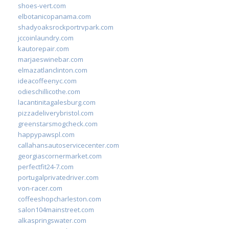
shoes-vert.com
elbotanicopanama.com
shadyoaksrockportrvpark.com
jccoinlaundry.com
kautorepair.com
marjaeswinebar.com
elmazatlanclinton.com
ideacoffeenyc.com
odieschillicothe.com
lacantinitagalesburg.com
pizzadeliverybristol.com
greenstarsmogcheck.com
happypawspl.com
callahansautoservicecenter.com
georgiascornermarket.com
perfectfit24-7.com
portugalprivatedriver.com
von-racer.com
coffeeshopcharleston.com
salon104mainstreet.com
alkaspringswater.com