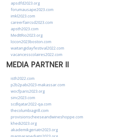
apsdfd2023.org
forumausape2023.com
imkl2023.com
careerfaircsd2023.com
apsth2023.com
MedItRio2023.org
lcicon2023boston.com
waitangidayfestival2022.com
vacancesscolaires2022.com
MEDIA PARTNER II
isth2022.com
p2b2pabi2023-makassar.com
wocfparis2023.org
sinc2023.com
scdlqatar2022-qa.com
thecolumbiagrill.com
provisionscheeseandwineshoppe.com
khedi2023.org
akademikgeriatri2023.org
marmarapediatri2023.org