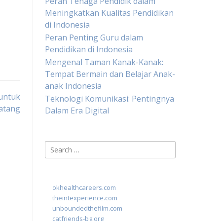
Peran Tenaga Pendidik dalam
Meningkatkan Kualitas Pendidikan
di Indonesia
Peran Penting Guru dalam
Pendidikan di Indonesia
Mengenal Taman Kanak-Kanak:
Tempat Bermain dan Belajar Anak-
anak Indonesia
untuk
Teknologi Komunikasi: Pentingnya
atang
Dalam Era Digital
Search
for:
okhealthcareers.com
theintexperience.com
unboundedthefilm.com
catfriends-bg.org