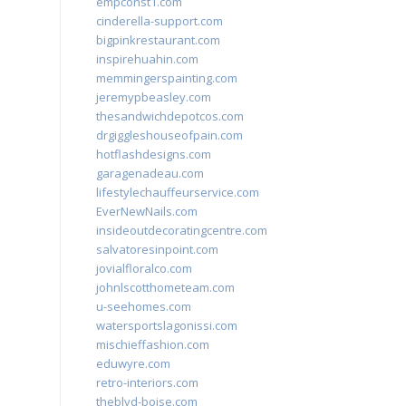
empconst1.com
cinderella-support.com
bigpinkrestaurant.com
inspirehuahin.com
memmingerspainting.com
jeremypbeasley.com
thesandwichdepotcos.com
drgiggleshouseofpain.com
hotflashdesigns.com
garagenadeau.com
lifestylechauffeurservice.com
EverNewNails.com
insideoutdecoratingcentre.com
salvatoresinpoint.com
jovialfloralco.com
johnlscotthometeam.com
u-seehomes.com
watersportslagonissi.com
mischieffashion.com
eduwyre.com
retro-interiors.com
theblvd-boise.com