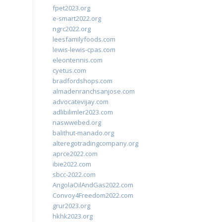
fpet2023.org
e-smart2022.org
ngrc2022.org
leesfamilyfoods.com
lewis-lewis-cpas.com
eleontennis.com
cyetus.com
bradfordshops.com
almadenranchsanjose.com
advocatevijay.com
adlibilimler2023.com
naswwebed.org
balithut-manado.org
alteregotradingcompany.org
aprce2022.com
ibie2022.com
sbcc-2022.com
AngolaOilAndGas2022.com
Convoy4Freedom2022.com
grur2023.org
hkhk2023.org