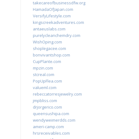
takecareofbusinessdfw.org
HamadaOfJapan.com
VersifyLifestyle.com
kingscreekadventures.com
antaeuslabs.com
purelycleanchemdry.com
WishOping.com
shoplegacee.com
bonvivantshop.com
CupPlante.com
mpzin.com
stcreal.com
PopUpFlea.com
valueml.com
rebeccatorresjewelry.com
jmpbliss.com
drjorgerico.com
queensushipa.com
wendyweimerdds.com
ameri-camp.com
hrsreceivables.com