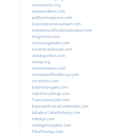
marianlives.org
waywardtees.com
pidfloorsexpress.com
bancodevenezuelaen.com
bettermoodfoodcorporation.com
hingstonnt.com
chooseagender.com
hoverboardssale.com
alaskapolitics.com
stsmp.org
manoelneves.com
mandelaeffectlibrary.com
roselynns.com
balanceyoganj.com
salesforceblogs.com
TrainGames365.com
BaytownEvaCationRentals.com
JabalpurCakeDelivery.com
halobjd.com
intelligenceqatar.com
PikaPikaApp.com