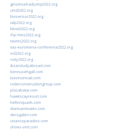
girisimselradyoloji2022.org
utcd2022.org
biosensor2022.org
ialp2022.org
klivet2022.org
ifac-hms2022.org
taoms2022.org
iias-euromena-conference2022.org
ivd2022.org
csity2022.org
ibsarstudyabroad.com
bennusehgall.com
tsecincinnati.com
roderconstructiongroup.com
plazabatai.com
hawkscayresort.com
hellonquads.com
diarioanimales.com
decogaleri.com
unavozparadios.com
shoes-vert.com