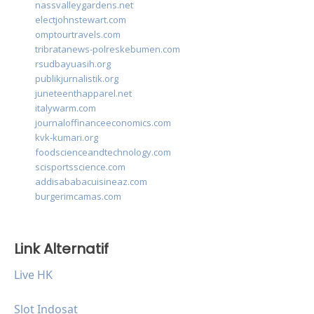
nassvalleygardens.net
electjohnstewart.com
omptourtravels.com
tribratanews-polreskebumen.com
rsudbayuasih.org
publikjurnalistik.org
juneteenthapparel.net
italywarm.com
journaloffinanceeconomics.com
kvk-kumari.org
foodscienceandtechnology.com
scisportsscience.com
addisababacuisineaz.com
burgerimcamas.com
Link Alternatif
Live HK
Slot Indosat