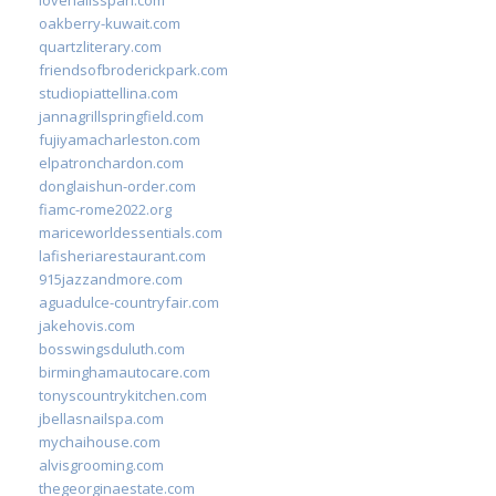
oakberry-kuwait.com
quartzliterary.com
friendsofbroderickpark.com
studiopiattellina.com
jannagrillspringfield.com
fujiyamacharleston.com
elpatronchardon.com
donglaishun-order.com
fiamc-rome2022.org
mariceworldessentials.com
lafisheriarestaurant.com
915jazzandmore.com
aguadulce-countryfair.com
jakehovis.com
bosswingsduluth.com
birminghamautocare.com
tonyscountrykitchen.com
jbellasnailspa.com
mychaihouse.com
alvisgrooming.com
thegeorginaestate.com