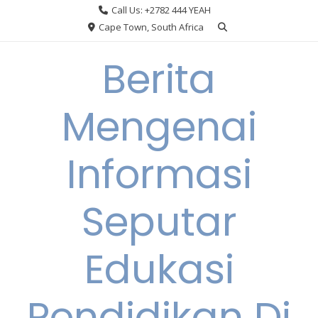
Skip
Call Us: +2782 444 YEAH
to
Cape Town, South Africa
content
Berita
Mengenai
Informasi
Seputar
Edukasi
Pendidikan Di