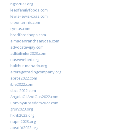
ngrc2022.org
leesfamilyfoods.com
lewis-lewis-cpas.com
eleontennis.com
cyetus.com
bradfordshops.com
almadenranchsanjose.com
advocatevijay.com
adlibilimler2023.com
naswwebed.org
balithut-manado.org
alteregotradingcompany.org
aprce2022.com
ibie2022.com
sbcc-2022.com
AngolaOilAndGas2022.com
Convoy4Freedom2022.com
grur2023.org
hkhk2023.org
napm2023.org
apsdfd2023.org