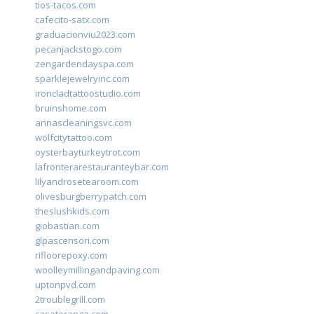
tios-tacos.com
cafecito-satx.com
graduacionviu2023.com
pecanjackstogo.com
zengardendayspa.com
sparklejewelryinc.com
ironcladtattoostudio.com
bruinshome.com
annascleaningsvc.com
wolfcitytattoo.com
oysterbayturkeytrot.com
lafronterarestauranteybar.com
lilyandrosetearoom.com
olivesburgberrypatch.com
theslushkids.com
giobastian.com
glpascensori.com
rifloorepoxy.com
woolleymillingandpaving.com
uptonpvd.com
2troublegrill.com