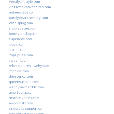
VersifyLifestyle.com
kingscreekadventures.com
antaeuslabs.com
purelycleanchemdry.com
WishOping.com
shoplegacee.com
bonvivantshop.com
CupPlante.com
mpzin.com
stcreal.com
PopUpFlea.com
valueml.com
rebeccatorresjewelry.com
jmpbliss.com
drjorgerico.com
queensushipa.com
wendyweimerdds.com
ameri-camp.com
hrsreceivables.com
empconst1.com
cinderella-support.com
bigpinkrestaurant.com