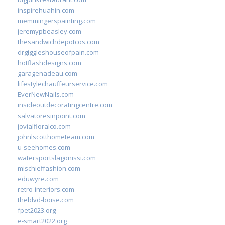
inspirehuahin.com
memmingerspainting.com
jeremypbeasley.com
thesandwichdepotcos.com
drgiggleshouseofpain.com
hotflashdesigns.com
garagenadeau.com
lifestylechauffeurservice.com
EverNewNails.com
insideoutdecoratingcentre.com
salvatoresinpoint.com
jovialfloralco.com
johnlscotthometeam.com
u-seehomes.com
watersportslagonissi.com
mischieffashion.com
eduwyre.com
retro-interiors.com
theblvd-boise.com
fpet2023.org
e-smart2022.org