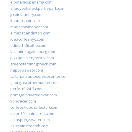
elbotanicopanama.com
shadyoaksrockportrvpark.com
jccoinlaundry.com
kautorepair.com
marjaeswinebar.com
elmazatlanclinton.com
ideacoffeenyc.com
odieschillicothe.com
lacantinitagalesburg.com
pizzadeliverybristol.com
greenstarsmogcheck.com
happypawspl.com
callahansautoservicecenter.com
georgiascornermarket.com
perfectfit24-7.com
portugalprivatedriver.com
von-racer.com
coffeeshopcharleston.com
salon104mainstreet.com
alkaspringswater.com
318mainstreet8h.com
lovenailsspari.com