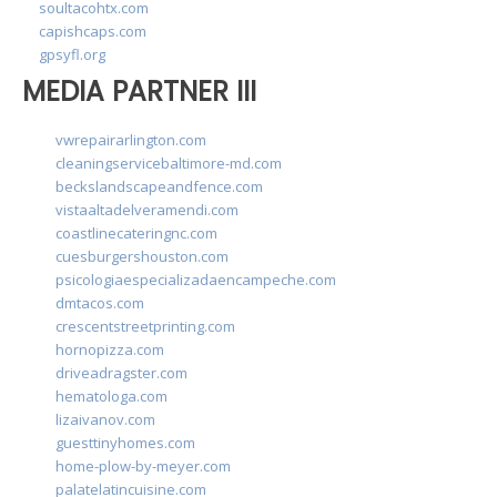
soultacohtx.com
capishcaps.com
gpsyfl.org
MEDIA PARTNER III
vwrepairarlington.com
cleaningservicebaltimore-md.com
beckslandscapeandfence.com
vistaaltadelveramendi.com
coastlinecateringnc.com
cuesburgershouston.com
psicologiaespecializadaencampeche.com
dmtacos.com
crescentstreetprinting.com
hornopizza.com
driveadragster.com
hematologa.com
lizaivanov.com
guesttinyhomes.com
home-plow-by-meyer.com
palatelatincuisine.com