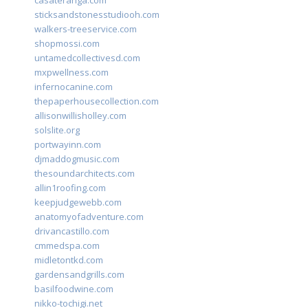
casateranga.com
sticksandstonesstudiooh.com
walkers-treeservice.com
shopmossi.com
untamedcollectivesd.com
mxpwellness.com
infernocanine.com
thepaperhousecollection.com
allisonwillisholley.com
solslite.org
portwayinn.com
djmaddogmusic.com
thesoundarchitects.com
allin1roofing.com
keepjudgewebb.com
anatomyofadventure.com
drivancastillo.com
cmmedspa.com
midletontkd.com
gardensandgrills.com
basilfoodwine.com
nikko-tochigi.net