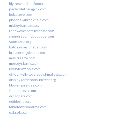
blythewoodseafood.com
paolosdelibangkok.com
bobacove.com
phoone24brookfield.com
mickeybarmama.com
roadwayconstructioninc.com
shopdragonflyboutique.com
sportszilla.org
batchprovisionsbar.com
brasserie-gobette.com
musicrearte.com
morseysfarms.com
riverviewtennis.com
official-kelly-toys-squishmallows.com
displaygardenonsuncrest.org
bbq-empire-usa.com
feedstoreva.com
drogopets.com
ediblechalk.com
tabletennisnearme.com
oaksofa.com