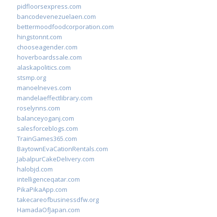
pidfloorsexpress.com
bancodevenezuelaen.com
bettermoodfoodcorporation.com
hingstonnt.com
chooseagender.com
hoverboardssale.com
alaskapolitics.com
stsmp.org
manoelneves.com
mandelaeffectlibrary.com
roselynns.com
balanceyoganj.com
salesforceblogs.com
TrainGames365.com
BaytownEvaCationRentals.com
JabalpurCakeDelivery.com
halobjd.com
intelligenceqatar.com
PikaPikaApp.com
takecareofbusinessdfw.org
HamadaOfJapan.com