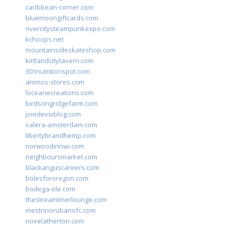
caribbean-corner.com
bluemoongiftcards.com
rivercitysteampunkexpo.com
kchoops.net
mountainsideskateshop.com
kirtlandcitytavern.com
301nutritionspot.com
ammos-stores.com
loceanecreations.com
birdsongridgefarm.com
joiedevivblog.com
valera-amsterdam.com
libertybrandhemp.com
norwoodinnwi.com
neighboursmarket.com
blackanguscareers.com
bolesfororegon.com
bodega-ole.com
thestreamlinerlounge.com
mestrinorubanofc.com
novelatherton.com