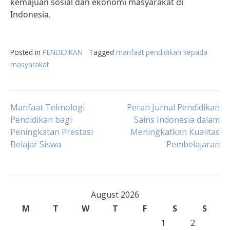
kemajuan sosial dan ekonomi masyarakat di
Indonesia.
Posted in
PENDIDIKAN
Tagged
manfaat pendidikan kepada
masyarakat
Post
Manfaat Teknologi
Peran Jurnal Pendidikan
Pendidikan bagi
Sains Indonesia dalam
Peningkatan Prestasi
Meningkatkan Kualitas
navigation
Belajar Siswa
Pembelajaran
August 2026
M
T
W
T
F
S
S
1
2