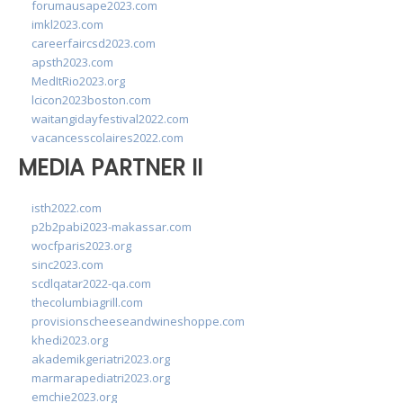
forumausape2023.com
imkl2023.com
careerfaircsd2023.com
apsth2023.com
MedItRio2023.org
lcicon2023boston.com
waitangidayfestival2022.com
vacancesscolaires2022.com
MEDIA PARTNER II
isth2022.com
p2b2pabi2023-makassar.com
wocfparis2023.org
sinc2023.com
scdlqatar2022-qa.com
thecolumbiagrill.com
provisionscheeseandwineshoppe.com
khedi2023.org
akademikgeriatri2023.org
marmarapediatri2023.org
emchie2023.org