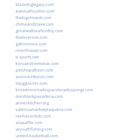
blackdoglegacy.com
eatvivahouston.com
thebigshowok.com
chimeandstave.com
greatwallseafoodny.com
theloverose.com
gabriovoice.com
resinflowart.com
p-sports.net
korsairstreetwear.com
petshopallston.com
avenue26tacos.com
topgglasses.com
broadmoornailsspacoloradosprings.com
missblackpasadena.com
anneskitchen.org
valenciamarketytaqueria.com
reefrecordsllc.com
alawaffle.com
aryouthfishing.com
united-basketball.com