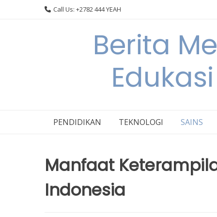
Skip
Call Us: +2782 444 YEAH
to
content
Berita M
Edukasi
PENDIDIKAN
TEKNOLOGI
SAINS
Manfaat Keterampila
Indonesia