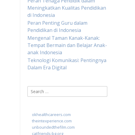
Peran Tenaga Pendidik dalam
Meningkatkan Kualitas Pendidikan
di Indonesia
Peran Penting Guru dalam
Pendidikan di Indonesia
Mengenal Taman Kanak-Kanak:
Tempat Bermain dan Belajar Anak-
anak Indonesia
Teknologi Komunikasi: Pentingnya
Dalam Era Digital
Search
for:
okhealthcareers.com
theintexperience.com
unboundedthefilm.com
catfriends-bg.org