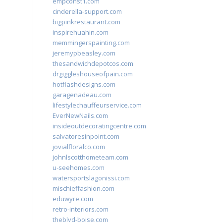
empconst1.com
cinderella-support.com
bigpinkrestaurant.com
inspirehuahin.com
memmingerspainting.com
jeremypbeasley.com
thesandwichdepotcos.com
drgiggleshouseofpain.com
hotflashdesigns.com
garagenadeau.com
lifestylechauffeurservice.com
EverNewNails.com
insideoutdecoratingcentre.com
salvatoresinpoint.com
jovialfloralco.com
johnlscotthometeam.com
u-seehomes.com
watersportslagonissi.com
mischieffashion.com
eduwyre.com
retro-interiors.com
theblvd-boise.com