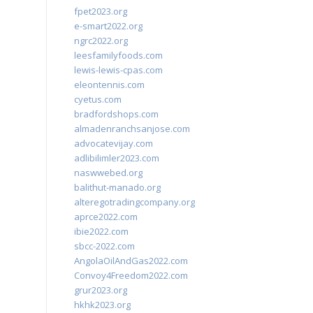
fpet2023.org
e-smart2022.org
ngrc2022.org
leesfamilyfoods.com
lewis-lewis-cpas.com
eleontennis.com
cyetus.com
bradfordshops.com
almadenranchsanjose.com
advocatevijay.com
adlibilimler2023.com
naswwebed.org
balithut-manado.org
alteregotradingcompany.org
aprce2022.com
ibie2022.com
sbcc-2022.com
AngolaOilAndGas2022.com
Convoy4Freedom2022.com
grur2023.org
hkhk2023.org