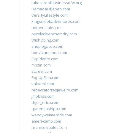
takecareofbusinessdfw.org
HamadaOfJapan.com
VersifyLifestyle.com
kingscreekadventures.com
antaeuslabs.com
purelycleanchemdry.com
WishOping.com
shoplegacee.com
bonvivantshop.com
CupPlante.com
mpzin.com
stcreal.com
PopUpFlea.com
valueml.com
rebeccatorresjewelry.com
jmpbliss.com
drjorgerico.com
queensushipa.com
wendyweimerdds.com
ameri-camp.com
hrsreceivables.com