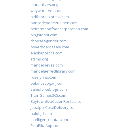
marianlives.org
waywardtees.com
pidfloorsexpress.com
bancodevenezuelaen.com
bettermoodfoodcorporation.com
hingstonnt.com
chooseagender.com
hoverboardssale.com
alaskapolitics.com
stsmp.org
manoelneves.com
mandelaeffectlibrary.com
roselynns.com
balanceyoganj.com
salesforceblogs.com
TrainGames365.com
BaytownEvaCationRentals.com
JabalpurCakeDelivery.com
halobjd.com
intelligenceqatar.com
PikaPikaApp.com