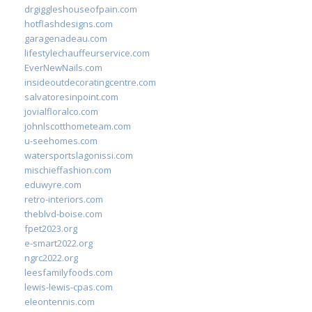
drgiggleshouseofpain.com
hotflashdesigns.com
garagenadeau.com
lifestylechauffeurservice.com
EverNewNails.com
insideoutdecoratingcentre.com
salvatoresinpoint.com
jovialfloralco.com
johnlscotthometeam.com
u-seehomes.com
watersportslagonissi.com
mischieffashion.com
eduwyre.com
retro-interiors.com
theblvd-boise.com
fpet2023.org
e-smart2022.org
ngrc2022.org
leesfamilyfoods.com
lewis-lewis-cpas.com
eleontennis.com