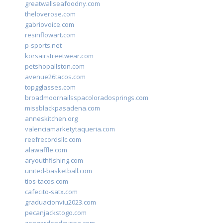
greatwallseafoodny.com
theloverose.com
gabriovoice.com
resinflowart.com
p-sports.net
korsairstreetwear.com
petshopallston.com
avenue26tacos.com
topgglasses.com
broadmoornailsspacoloradosprings.com
missblackpasadena.com
anneskitchen.org
valenciamarketytaqueria.com
reefrecordsllc.com
alawaffle.com
aryouthfishing.com
united-basketball.com
tios-tacos.com
cafecito-satx.com
graduacionviu2023.com
pecanjackstogo.com