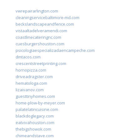
vwrepairarlington.com
cleaningservicebaltimore-md.com
beckslandscapeandfence.com
vistaaltadelveramendi.com
coastlinecateringnc.com
cuesburgershouston.com
psicologiaespecializadaencampeche.com
dmtacos.com
crescentstreetprinting.com
hornopizza.com
driveadragster.com
hematologa.com
lizaivanov.com
guesttinyhomes.com
home-plow-by-meyer.com
palatelatincuisine.com
blackdoglegacy.com
eatvivahouston.com
thebigshowok.com
chimeandstave.com