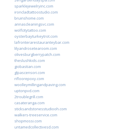
zengardendayspa.com
sparklejewelryinc.com
ironcladtattoostudio.com
bruinshome.com
annascleaningsvc.com
wolfcitytattoo.com
oysterbayturkeytrot.com
lafronterarestauranteybar.com
lilyandrosetearoom.com
olivesburgberrypatch.com
theslushkids.com
giobastian.com
glpascensori.com
rifloorepoxy.com
woolleymillingandpaving.com
uptonpvd.com
2troublegrill.com
casateranga.com
sticksandstonesstudiooh.com
walkers-treeservice.com
shopmossi.com
untamedcollectivesd.com