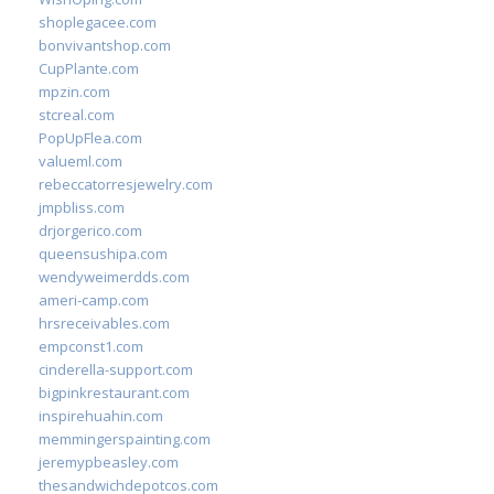
shoplegacee.com
bonvivantshop.com
CupPlante.com
mpzin.com
stcreal.com
PopUpFlea.com
valueml.com
rebeccatorresjewelry.com
jmpbliss.com
drjorgerico.com
queensushipa.com
wendyweimerdds.com
ameri-camp.com
hrsreceivables.com
empconst1.com
cinderella-support.com
bigpinkrestaurant.com
inspirehuahin.com
memmingerspainting.com
jeremypbeasley.com
thesandwichdepotcos.com