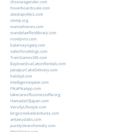
chooseagender.com
hoverboardssale.com
alaskapolitics.com
stsmp.org
manoelneves.com
mandelaeffectlibrary.com
roselynns.com
balanceyoganj.com
salesforceblogs.com
TrainGames365.com
BaytownEvaCationRentals.com
JabalpurCakeDelivery.com
halobjd.com
intelligenceqatar.com
PikaPikaApp.com
takecareofbusinessdfw.org
HamadaOfJapan.com
VersifyLifestyle.com
kingscreekadventures.com
antaeuslabs.com
purelycleanchemdry.com
WishOping.com