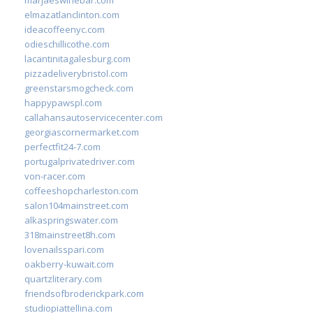
elmazatlanclinton.com
ideacoffeenyc.com
odieschillicothe.com
lacantinitagalesburg.com
pizzadeliverybristol.com
greenstarsmogcheck.com
happypawspl.com
callahansautoservicecenter.com
georgiascornermarket.com
perfectfit24-7.com
portugalprivatedriver.com
von-racer.com
coffeeshopcharleston.com
salon104mainstreet.com
alkaspringswater.com
318mainstreet8h.com
lovenailsspari.com
oakberry-kuwait.com
quartzliterary.com
friendsofbroderickpark.com
studiopiattellina.com