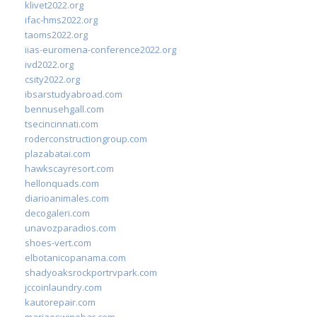
klivet2022.org
ifac-hms2022.org
taoms2022.org
iias-euromena-conference2022.org
ivd2022.org
csity2022.org
ibsarstudyabroad.com
bennusehgall.com
tsecincinnati.com
roderconstructiongroup.com
plazabatai.com
hawkscayresort.com
hellonquads.com
diarioanimales.com
decogaleri.com
unavozparadios.com
shoes-vert.com
elbotanicopanama.com
shadyoaksrockportrvpark.com
jccoinlaundry.com
kautorepair.com
marjaeswinebar.com