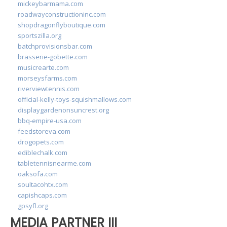
mickeybarmama.com
roadwayconstructioninc.com
shopdragonflyboutique.com
sportszilla.org
batchprovisionsbar.com
brasserie-gobette.com
musicrearte.com
morseysfarms.com
riverviewtennis.com
official-kelly-toys-squishmallows.com
displaygardenonsuncrest.org
bbq-empire-usa.com
feedstoreva.com
drogopets.com
ediblechalk.com
tabletennisnearme.com
oaksofa.com
soultacohtx.com
capishcaps.com
gpsyfl.org
MEDIA PARTNER III