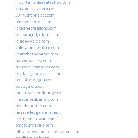
mountainsideskateshop.com
kirtlandcitytavern.com
301nutritionspot.com
ammos-stores.com
loceanecreations.com
birdsongridgefarm.com
joiedevivblog.com
valera-amsterdam.com
libertybrandhemp.com
norwoodinnwi.com
neighboursmarket.com
blackanguscareers.com
bolesfororegon.com
bodega-ole.com
thestreamlinerlounge.com
mestrinorubanofc.com
novelatherton.com
nassvalleygardens.net
electjohnstewart.com
omptourtravels.com
tribratanews-polreskebumen.com