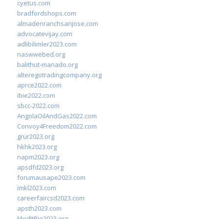
cyetus.com
bradfordshops.com
almadenranchsanjose.com
advocatevijay.com
adlibilimler2023.com
naswwebed.org
balithut-manado.org
alteregotradingcompany.org
aprce2022.com
ibie2022.com
sbcc-2022.com
AngolaOilAndGas2022.com
Convoy4Freedom2022.com
grur2023.org
hkhk2023.org
napm2023.org
apsdfd2023.org
forumausape2023.com
imkl2023.com
careerfaircsd2023.com
apsth2023.com
MedItRio2023.org