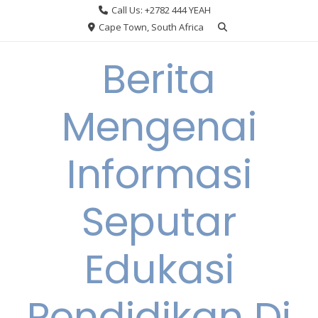
Skip
Call Us: +2782 444 YEAH
to
Cape Town, South Africa
content
Berita
Mengenai
Informasi
Seputar
Edukasi
Pendidikan Di