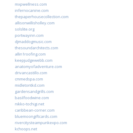
mxpwellness.com
infernocanine.com
thepaperhousecollection.com
allisonwillisholley.com
solslite.org
portwayinn.com
djmaddogmusic.com
thesoundarchitects.com
allin1roofing.com
keepjudgewebb.com
anatomyofadventure.com
drivancastillo.com
cmmedspa.com
midletontkd.com
gardensandgrills.com
basilfoodwine.com
nikko-tochigi.net
caribbean-corner.com
bluemoongiftcards.com
rivercitysteampunkexpo.com
kchoops.net