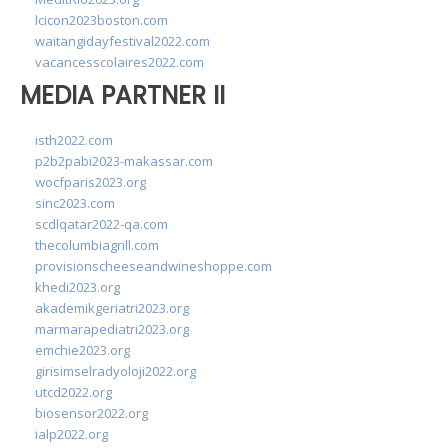
lcicon2023boston.com
waitangidayfestival2022.com
vacancesscolaires2022.com
MEDIA PARTNER II
isth2022.com
p2b2pabi2023-makassar.com
wocfparis2023.org
sinc2023.com
scdlqatar2022-qa.com
thecolumbiagrill.com
provisionscheeseandwineshoppe.com
khedi2023.org
akademikgeriatri2023.org
marmarapediatri2023.org
emchie2023.org
girisimselradyoloji2022.org
utcd2022.org
biosensor2022.org
ialp2022.org