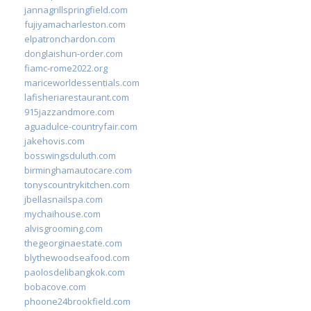
jannagrillspringfield.com
fujiyamacharleston.com
elpatronchardon.com
donglaishun-order.com
fiamc-rome2022.org
mariceworldessentials.com
lafisheriarestaurant.com
915jazzandmore.com
aguadulce-countryfair.com
jakehovis.com
bosswingsduluth.com
birminghamautocare.com
tonyscountrykitchen.com
jbellasnailspa.com
mychaihouse.com
alvisgrooming.com
thegeorginaestate.com
blythewoodseafood.com
paolosdelibangkok.com
bobacove.com
phoone24brookfield.com