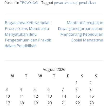
Posted in
TEKNOLOGI
Tagged
peran teknologi pendidikan
Post
Bagaimana Keterampilan
Manfaat Pendidikan
Proses Sains Membantu
Kewarganegaraan dalam
Menyatukan Ilmu
Mendorong Kepedulian
navigation
Pengetahuan dan Praktik
Sosial Mahasiswa
dalam Pendidikan
August 2026
M
T
W
T
F
S
S
1
2
3
4
5
6
7
8
9
10
11
12
13
14
15
16
17
18
19
20
21
22
23