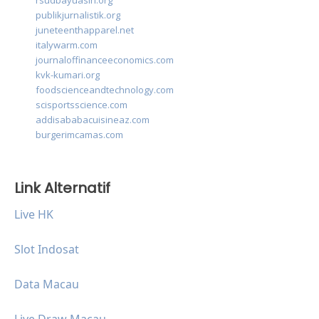
rsudbayuasih.org
publikjurnalistik.org
juneteenthapparel.net
italywarm.com
journaloffinanceeconomics.com
kvk-kumari.org
foodscienceandtechnology.com
scisportsscience.com
addisababacuisineaz.com
burgerimcamas.com
Link Alternatif
Live HK
Slot Indosat
Data Macau