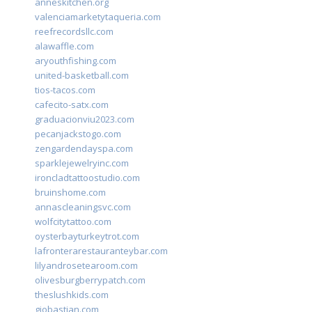
anneskitchen.org
valenciamarketytaqueria.com
reefrecordsllc.com
alawaffle.com
aryouthfishing.com
united-basketball.com
tios-tacos.com
cafecito-satx.com
graduacionviu2023.com
pecanjackstogo.com
zengardendayspa.com
sparklejewelryinc.com
ironcladtattoostudio.com
bruinshome.com
annascleaningsvc.com
wolfcitytattoo.com
oysterbayturkeytrot.com
lafronterarestauranteybar.com
lilyandrosetearoom.com
olivesburgberrypatch.com
theslushkids.com
giobastian.com