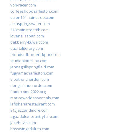
von-racer.com
coffeeshopcharleston.com
salon104mainstreet.com
alkaspringswater.com
318mainstreet8h.com
lovenailsspari.com
oakberry-kuwait.com
quartzliterary.com
friendsofbroderickpark.com
studiopiattellina.com
jannagrillspringfield.com
fujiyamacharleston.com
elpatronchardon.com
donglaishun-order.com
fiamc-rome2022.org
mariceworldessentials.com
lafisheriarestaurant.com
915jazzandmore.com
aguadulce-countryfair.com
jakehovis.com
bosswingsduluth.com