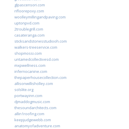
glpascensori.com
rifloorepoxy.com
woolleymillingandpaving.com
uptonpvd.com
2troublegrill.com
casateranga.com
sticksandstonesstudiooh.com
walkers-treeservice.com
shopmossi.com
untamedcollectivesd.com
mxpwellness.com
infernocanine.com
thepaperhousecollection.com
allisonwillisholley.com
solslite.org
portwayinn.com
djmaddogmusic.com
thesoundarchitects.com
allin1roofing.com
keepjudgewebb.com
anatomyofadventure.com