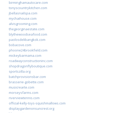
birminghamautocare.com
tonyscountrykitchen.com
jbellasnailspa.com
mychaihouse.com
alvisgrooming.com
thegeorginaestate.com
blythewoodseafood.com
paolosdelibangkok.com
bobacove.com
phoone24brookfield.com
mickeybarmama.com
roadwayconstructioninc.com
shopdragonflyboutique.com
sportszilla.org
batchprovisionsbar.com
brasserie-gobette.com
musicrearte.com
morseysfarms.com
riverviewtennis.com
official-kelly-toys-squishmallows.com
displaygardenonsuncrest.org