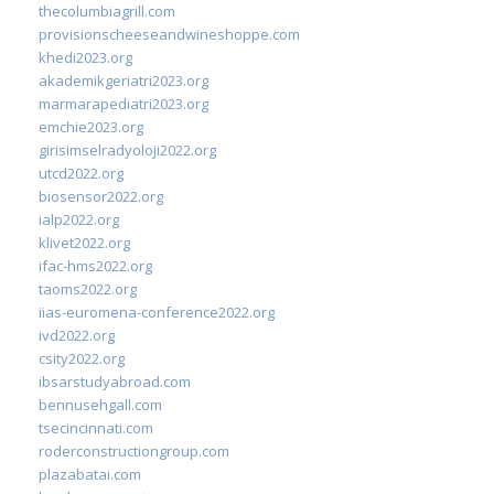
thecolumbiagrill.com
provisionscheeseandwineshoppe.com
khedi2023.org
akademikgeriatri2023.org
marmarapediatri2023.org
emchie2023.org
girisimselradyoloji2022.org
utcd2022.org
biosensor2022.org
ialp2022.org
klivet2022.org
ifac-hms2022.org
taoms2022.org
iias-euromena-conference2022.org
ivd2022.org
csity2022.org
ibsarstudyabroad.com
bennusehgall.com
tsecincinnati.com
roderconstructiongroup.com
plazabatai.com