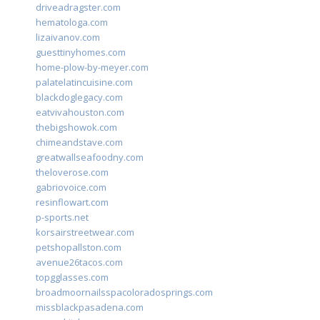
driveadragster.com
hematologa.com
lizaivanov.com
guesttinyhomes.com
home-plow-by-meyer.com
palatelatincuisine.com
blackdoglegacy.com
eatvivahouston.com
thebigshowok.com
chimeandstave.com
greatwallseafoodny.com
theloverose.com
gabriovoice.com
resinflowart.com
p-sports.net
korsairstreetwear.com
petshopallston.com
avenue26tacos.com
topgglasses.com
broadmoornailsspacoloradosprings.com
missblackpasadena.com