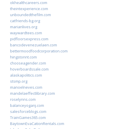
okhealthcareers.com
theintexperience.com
unboundedthefilm.com
catfriends-bg.org
marianlives.org
waywardtees.com
pidfloorsexpress.com
bancodevenezuelaen.com
bettermoodfoodcorporation.com
hingstonnt.com
chooseagender.com
hoverboardssale.com
alaskapolitics.com
stsmp.org
manoelneves.com
mandelaeffectlibrary.com
roselynns.com
balanceyoganj.com
salesforceblogs.com
TrainGames365.com
BaytownEvaCationRentals.com