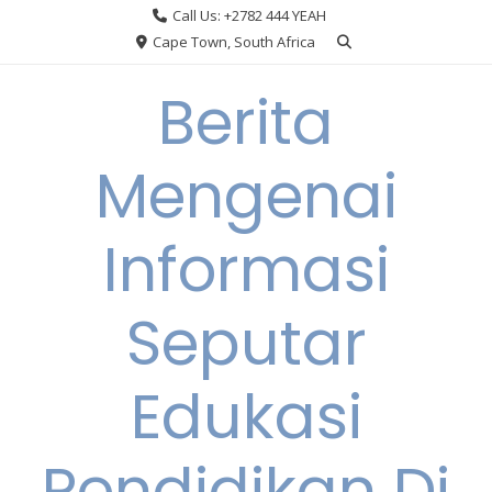
Skip
Call Us: +2782 444 YEAH
to
Cape Town, South Africa
content
Berita
Mengenai
Informasi
Seputar
Edukasi
Pendidikan Di