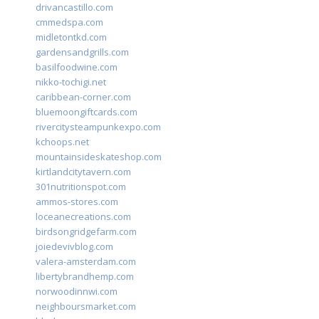
drivancastillo.com
cmmedspa.com
midletontkd.com
gardensandgrills.com
basilfoodwine.com
nikko-tochigi.net
caribbean-corner.com
bluemoongiftcards.com
rivercitysteampunkexpo.com
kchoops.net
mountainsideskateshop.com
kirtlandcitytavern.com
301nutritionspot.com
ammos-stores.com
loceanecreations.com
birdsongridgefarm.com
joiedevivblog.com
valera-amsterdam.com
libertybrandhemp.com
norwoodinnwi.com
neighboursmarket.com