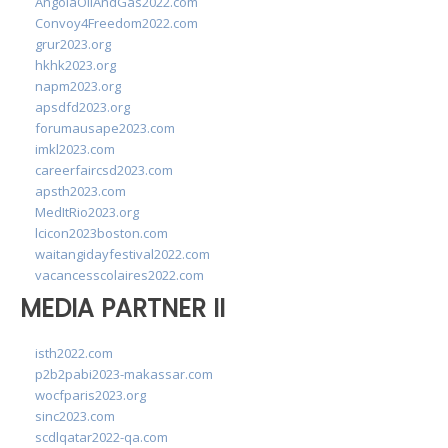
AngolaOilAndGas2022.com
Convoy4Freedom2022.com
grur2023.org
hkhk2023.org
napm2023.org
apsdfd2023.org
forumausape2023.com
imkl2023.com
careerfaircsd2023.com
apsth2023.com
MedItRio2023.org
lcicon2023boston.com
waitangidayfestival2022.com
vacancesscolaires2022.com
MEDIA PARTNER II
isth2022.com
p2b2pabi2023-makassar.com
wocfparis2023.org
sinc2023.com
scdlqatar2022-qa.com