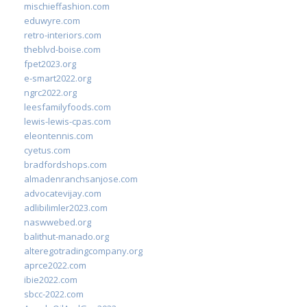
mischieffashion.com
eduwyre.com
retro-interiors.com
theblvd-boise.com
fpet2023.org
e-smart2022.org
ngrc2022.org
leesfamilyfoods.com
lewis-lewis-cpas.com
eleontennis.com
cyetus.com
bradfordshops.com
almadenranchsanjose.com
advocatevijay.com
adlibilimler2023.com
naswwebed.org
balithut-manado.org
alteregotradingcompany.org
aprce2022.com
ibie2022.com
sbcc-2022.com