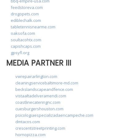
bbq-empire-usa.com
feedstoreva.com
drogopets.com
ediblechalk.com
tabletennisnearme.com
oaksofa.com
soultacohtx.com
capishcaps.com
gpsyfl.org
MEDIA PARTNER III
vwrepairarlington.com
cleaningservicebaltimore-md.com
beckslandscapeandfence.com
vistaaltadelveramendi.com
coastlinecateringnc.com
cuesburgershouston.com
psicologiaespecializadaencampeche.com
dmtacos.com
crescentstreetprinting.com
hornopizza.com