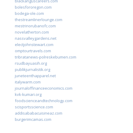
blackanguscareers.com
bolesfororegon.com
bodega-ole.com
thestreamlinerlounge.com
mestrinorubanofc.com
novelatherton.com
nassvalleygardens.net
electjohnstewart.com
omptourtravels.com
tribratanews-polreskebumen.com
rsudbayuasih.org
publikjurnalistik.org
juneteenthapparel.net
italywarm.com
journaloffinanceeconomics.com
kvk-kumari.org
foodscienceandtechnology.com
scisportsscience.com
addisababacuisineaz.com
burgerimcamas.com