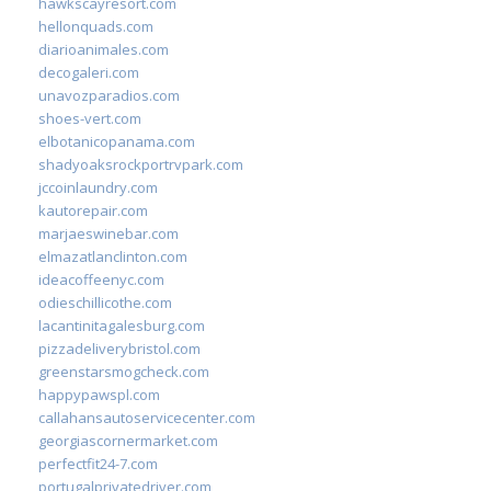
hawkscayresort.com
hellonquads.com
diarioanimales.com
decogaleri.com
unavozparadios.com
shoes-vert.com
elbotanicopanama.com
shadyoaksrockportrvpark.com
jccoinlaundry.com
kautorepair.com
marjaeswinebar.com
elmazatlanclinton.com
ideacoffeenyc.com
odieschillicothe.com
lacantinitagalesburg.com
pizzadeliverybristol.com
greenstarsmogcheck.com
happypawspl.com
callahansautoservicecenter.com
georgiascornermarket.com
perfectfit24-7.com
portugalprivatedriver.com