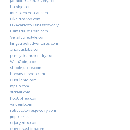
JabalpurCakeDelivery.com
halobjd.com
intelligenceqatar.com
PikaPikaApp.com
takecareofbusinessdfw.org
HamadaOfJapan.com
VersifyLifestyle.com
kingscreekadventures.com
antaeuslabs.com
purelycleanchemdry.com
WishOping.com
shoplegacee.com
bonvivantshop.com
CupPlante.com
mpzin.com
stcreal.com
PopUpFlea.com
valueml.com
rebeccatorresjewelry.com
jmpbliss.com
drjorgerico.com
queensushipa.com