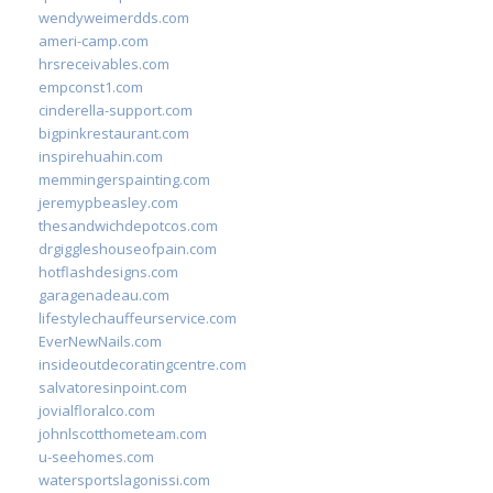
wendyweimerdds.com
ameri-camp.com
hrsreceivables.com
empconst1.com
cinderella-support.com
bigpinkrestaurant.com
inspirehuahin.com
memmingerspainting.com
jeremypbeasley.com
thesandwichdepotcos.com
drgiggleshouseofpain.com
hotflashdesigns.com
garagenadeau.com
lifestylechauffeurservice.com
EverNewNails.com
insideoutdecoratingcentre.com
salvatoresinpoint.com
jovialfloralco.com
johnlscotthometeam.com
u-seehomes.com
watersportslagonissi.com