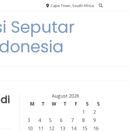
Cape Town, South Africa
i Seputar
ndonesia
di
August 2026
M
T
W
T
F
S
S
1
2
3
4
5
6
7
8
9
10
11
12
13
14
15
16