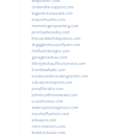
empconst1.com
cinderella-support.com
bigpinkrestaurant.com
inspirehuahin.com
memmingerspainting.com
jeremypbeasley.com
thesandwichdepotcos.com
drgiggleshouseofpain.com
hotflashdesigns.com
garagenadeau.com
lifestylechauffeurservice.com
EverNewNails.com
insideoutdecoratingcentre.com
salvatoresinpoint.com
jovialfloralco.com
johnlscotthometeam.com
u-seehomes.com
watersportslagonissi.com
mischieffashion.com
eduwyre.com
retro-interiors.com
theblvd-boise.com