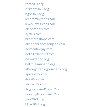
fpet2023.org
e-smart2022.org
ngrc2022.org
leesfamilyfoods.com
lewis-lewis-cpas.com
eleontennis.com
cyetus.com
bradfordshops.com
almadenranchsanjose.com
advocatevijay.com
adlibilimler2023.com
naswwebed.org
balithut-manado.org
alteregotradingcompany.org
aprce2022.com
ibie2022.com
sbcc-2022.com
AngolaOilAndGas2022.com
Convoy4Freedom2022.com
grur2023.org
hkhk2023.org