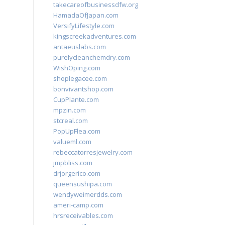
takecareofbusinessdfw.org
HamadaOfJapan.com
VersifyLifestyle.com
kingscreekadventures.com
antaeuslabs.com
purelycleanchemdry.com
WishOping.com
shoplegacee.com
bonvivantshop.com
CupPlante.com
mpzin.com
stcreal.com
PopUpFlea.com
valueml.com
rebeccatorresjewelry.com
jmpbliss.com
drjorgerico.com
queensushipa.com
wendyweimerdds.com
ameri-camp.com
hrsreceivables.com