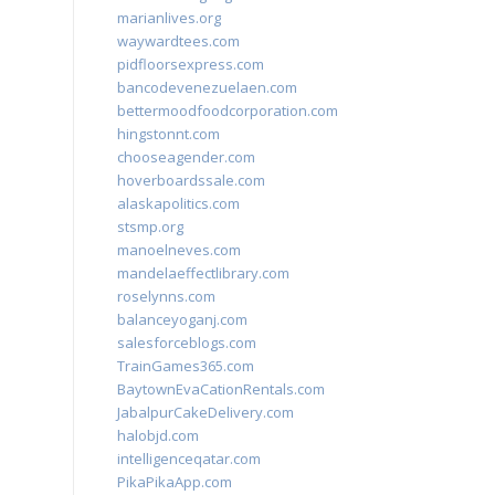
marianlives.org
waywardtees.com
pidfloorsexpress.com
bancodevenezuelaen.com
bettermoodfoodcorporation.com
hingstonnt.com
chooseagender.com
hoverboardssale.com
alaskapolitics.com
stsmp.org
manoelneves.com
mandelaeffectlibrary.com
roselynns.com
balanceyoganj.com
salesforceblogs.com
TrainGames365.com
BaytownEvaCationRentals.com
JabalpurCakeDelivery.com
halobjd.com
intelligenceqatar.com
PikaPikaApp.com